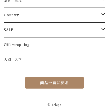
素材・生地
長袖
パンツ
ARCH&LINE
コットン 100%
Country
半袖
長ズボン
スカート
BABE & TESS
リネン( 麻 )
France / フランス
SALE
ノースリーブ
半ズボン
ワンピース
BOBOCHOSES
ウール
Italy / イタリア
男の子
Gift wrapping
カーディガン / 羽織もの
BONHEUR DU JOUR
アルパカ
NY / ニューヨーク
女の子
入園・入学
ニット
Belle chiara
リバティ(生地)
Denmark / デンマーク
レディース
商品一覧に戻る
アウター
Baby clic
Spain / スペイン
くつ・帽子・Bag
くつ / サンダル / ブーツ
Bisgaard
Holland / オランダ
© 4claps