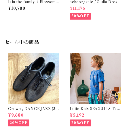
1+in the family（ Blossom
bebeorganic / Giulia Dress
)/FINA( 12・24m )
Lagoon Check (2-6y)
¥10,780
¥11,176
20%OFF
セール中の商品
Crown / DANCE JAZZ (3:2
Lotie Kids SEAGULLS Tee
2cm / 6:24-24,5 ) Black
(12m- 8Y)
¥9,680
¥5,192
20%OFF
20%OFF