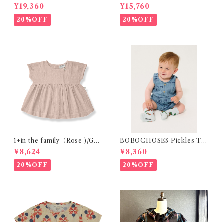
サロペット(OM) / Size 1・2
ラウス(Be) / Size 1・2
¥19,360
¥15,760
20%OFF
20%OFF
1+in the family（Rose )/GU
BOBOCHOSES Pickles Th
ALTA( 24-48m )
e Dog all over denim plays
¥8,624
¥8,360
uit /9-24m
20%OFF
20%OFF