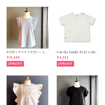
FITH / サラサラ天竺レースT
1+in the family BLAI t-shirt
シャツ (BL) / 145・155
(Grey)
¥11,440
¥4,312
20%OFF
20%OFF