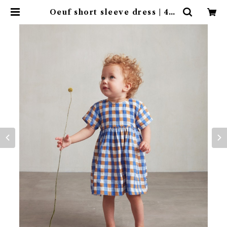
Oeuf short sleeve dress | 4cl
aps