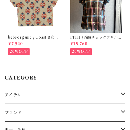
bebeorganic / Coast Baby
FITH / 綿麻チェックフリルブ
Shirt Under The Sea ( 24m)
ラウス(Black) / Size 2
¥7,920
¥15,760
20%OFF
20%OFF
CATEGORY
アイテム
Baby
ブランド
トップス
AS WE GROW