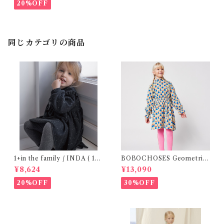
20%OFF
同じカテゴリの商品
1+in the family / INDA ( 12-
BOBOCHOSES Geometric
48m )
Scacs all over dress / 4-8Y
¥8,624
¥13,090
20%OFF
30%OFF