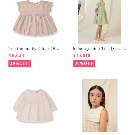
1+in the family（Rose )/GU
bebeorganic / Tilia Dress
ALTA( 24-48m )
Green Gingham (4-8y)
¥8,624
¥13,818
20%OFF
30%OFF