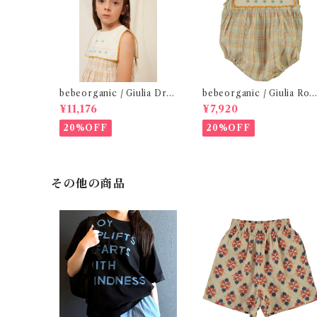
bebeorganic / Giulia Dres
bebeorganic / Giulia Ro
s Lagoon Check (2-6y)
per Lagoon Check( 6・1
¥11,176
¥7,920
ｍ)
20%OFF
20%OFF
その他の商品