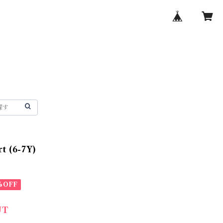
t (6-7Y)
%OFF
UT