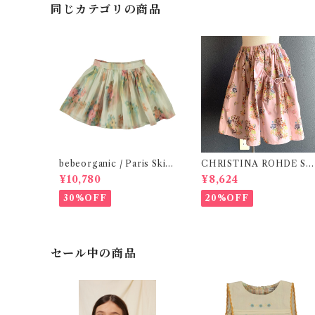
同じカテゴリの商品
bebeorganic / Paris Skirt
CHRISTINA ROHDE Ski
Nostalgic Florals (10・12
rt / Pink Flower ( 8.10Y)
¥10,780
¥8,624
y)
30%OFF
20%OFF
セール中の商品