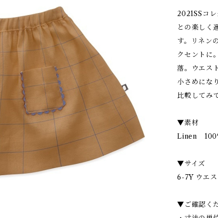
2021SSコ
との楽しく
す。リネン
クセントに。
落。ウエス
小さめにな
比較してみて
▼素材
Linen 10
▼サイズ
6-7Y ウエス
▼ご確認く
・寸法の単位