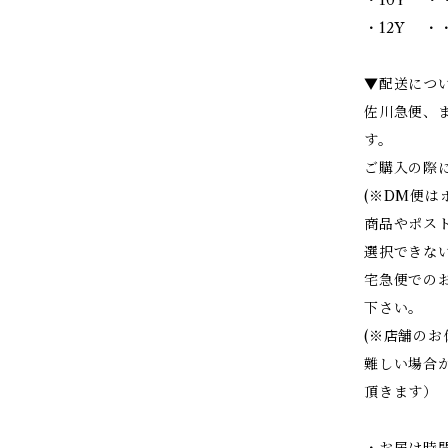
・12Y ・・
▼配送につ
佐川急便、
す。
ご購入の際
(※DM便
商品やポス
選択できな
宅急便での
下さい。
(※店舗の
難しい場合
頂きます）
・お届け時