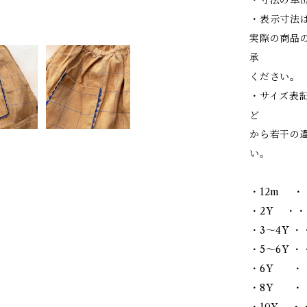
・表示寸法
実際の商品
承
ください。
・サイズ表
ど
から若干の
い。
・12m ・
・2Y ・・
・3～4Y ・
・5～6Y ・・
・6Y ・・
・8Y ・・
・10Y ・・