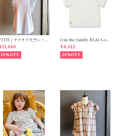
ITH / サラサラ天竺レース
1+in the family BLAI t-shi
Tシャツ (BL) / 145・155
rt (Grey)
¥11,440
¥4,312
20%OFF
20%OFF