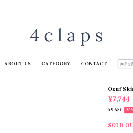
ABOUT US
CATEGORY
CONTACT
Oeuf Skir
¥7,744
¥9,680
20
SOLD O