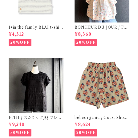
1+in the family BLAI t-shirt
BONHEUR DU JOUR / TO
(Grey)
SCANE BlOUSE (Rose 2~6
¥4,312
¥8,360
Y)
20%OFF
20%OFF
FITH / スカラップJQ フレン
bebeorganic / Coast Short
チスリーブTシャツ (Black) /
s Under The Sea ( 3・５Y)
¥9,240
¥8,624
Size 1・2
30%OFF
20%OFF