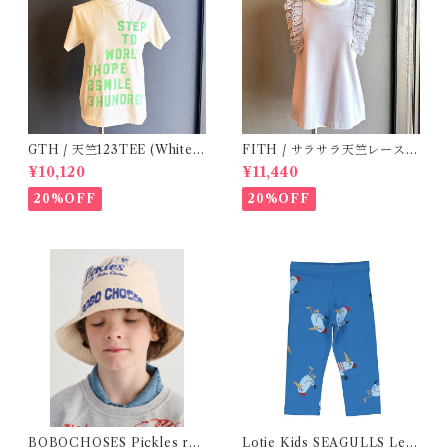
GTH / 天竺123TEE (White)
FITH / サラサラ天竺レースT
/ Size 1
シャツ (BL) / 145・155
¥10,120
¥11,440
20%OFF
20%OFF
BOBOCHOSES Pickles rev
Lotie Kids SEAGULLS Leg