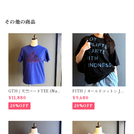
その他の商品
GTH / 天竺バードTEE (Navy
FITH / オールドコットン JO
BL) / Size２
Y Tシャツ(Black) / Size 1・2
¥11,880
¥9,680
20%OFF
20%OFF