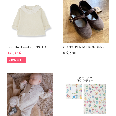
1+in the family / EROLA ( 2
VICTORIA MERCEDES ( 2
4m )
9-34 / Testa )
¥6,336
¥5,280
20%OFF