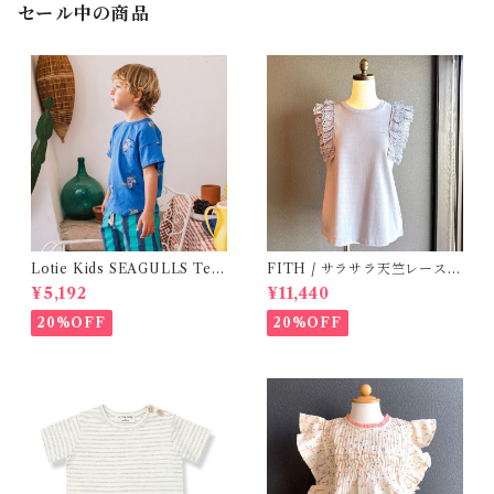
セール中の商品
Lotie Kids SEAGULLS Tee
FITH / サラサラ天竺レースT
(12m- 8Y)
シャツ (BL) / 145・155
¥5,192
¥11,440
20%OFF
20%OFF