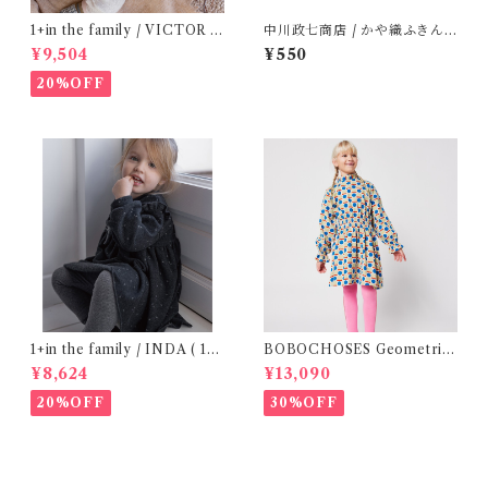
1+in the family / VICTOR (
中川政七商店 / かや織ふきん (
12m )
tupera tupera ABCパーティ
¥9,504
¥550
ー)
20%OFF
1+in the family / INDA ( 12-
BOBOCHOSES Geometric
48m )
Scacs all over dress / 4-8Y
¥8,624
¥13,090
20%OFF
30%OFF