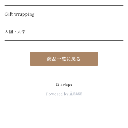
ノースリーブ
半ズボン
ワンピース
BOBOCHOSES
ウール
Italy / イタリア
男の子
Gift wrapping
カーディガン / 羽織もの
BONHEUR DU JOUR
アルパカ
NY / ニューヨーク
女の子
入園・入学
ニット
Belle chiara
リバティ(生地)
Denmark / デンマーク
レディース
商品一覧に戻る
アウター
Baby clic
Spain / スペイン
くつ・帽子・Bag
くつ / サンダル / ブーツ
Bisgaard
Holland / オランダ
© 4claps
Powered by
リュック / バッグ / ポーチ
CHRISTINArohde
Germany / ドイツ
アクセサリー
CORAL＆TUSK
BRAZIL / ブラジル