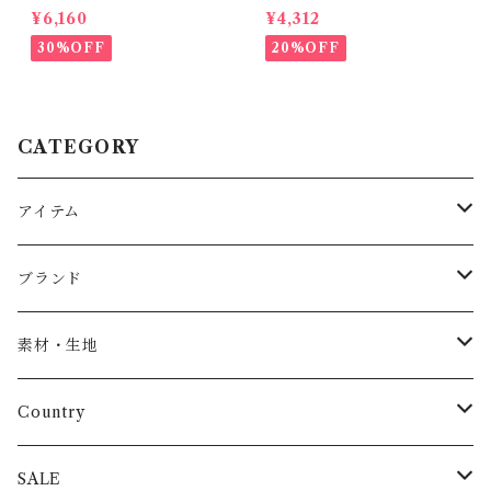
ersible hat / 52,54
gings ( 6m- 24m )
¥6,160
¥4,312
30%OFF
20%OFF
CATEGORY
アイテム
Baby
ブランド
トップス
AS WE GROW
素材・生地
長袖
パンツ
ARCH&LINE
コットン 100%
Country
半袖
長ズボン
スカート
BABE & TESS
リネン( 麻 )
France / フランス
SALE