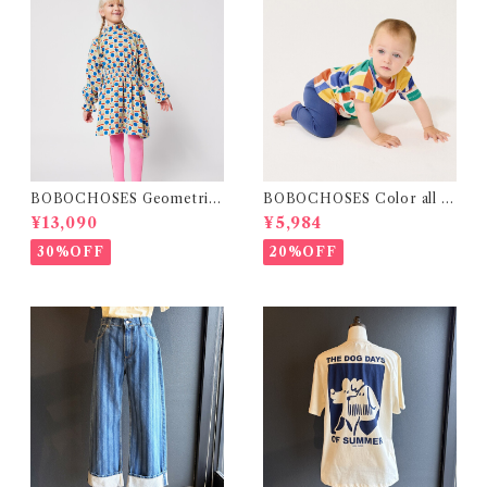
BOBOCHOSES Geometric
BOBOCHOSES Color all o
Scacs all over dress / 4-8Y
ver T-shirt / 12・24m
¥13,090
¥5,984
30%OFF
20%OFF