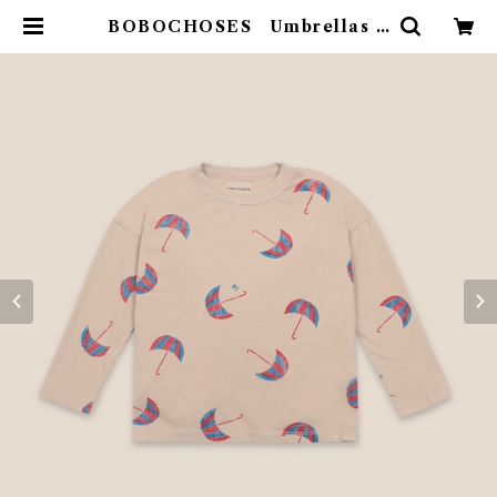
BOBOCHOSES Umbrellas K
ids Tee(4-5Y) | 4claps