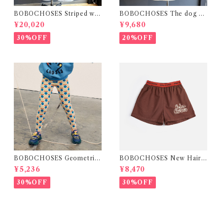
BOBOCHOSES Striped wid
BOBOCHOSES The dog da
e-leg denim pants / M
y of summer unisex T-shirt
¥20,020
¥9,680
/ S.M
30%OFF
20%OFF
BOBOCHOSES Geometric
BOBOCHOSES New Hairli
Scacs Leggings / 2-8Y
ne denim bermuda shorts /
¥5,236
¥8,470
2-6Y
30%OFF
30%OFF