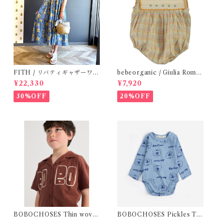
FITH / リバティギャザーワン
bebeorganic / Giulia Romp
ピース / Size 2
er Lagoon Check( 6・12ｍ)
¥22,330
¥7,920
30%OFF
20%OFF
BOBOCHOSES Thin wove
BOBOCHOSES Pickles Th