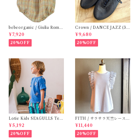
bebeorganic / Giulia Romp
Crown / DANCE JAZZ (3:2
er Lagoon Check( 6・12ｍ)
2cm / 6:24-24,5 ) Black
¥7,920
¥9,680
20%OFF
20%OFF
Lotie Kids SEAGULLS Tee
FITH / サラサラ天竺レースT
(12m- 8Y)
シャツ (BL) / 145・155
¥5,192
¥11,440
20%OFF
20%OFF