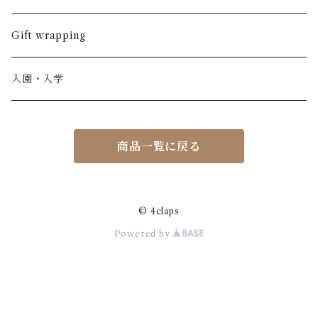
ノースリーブ
半ズボン
ワンピース
BOBOCHOSES
ウール
Italy / イタリア
男の子
Gift wrapping
カーディガン / 羽織もの
BONHEUR DU JOUR
アルパカ
NY / ニューヨーク
女の子
入園・入学
ニット
Belle chiara
リバティ(生地)
Denmark / デンマーク
レディース
商品一覧に戻る
アウター
Baby clic
Spain / スペイン
くつ・帽子・Bag
くつ / サンダル / ブーツ
Bisgaard
Holland / オランダ
© 4claps
Powered by
リュック / バッグ / ポーチ
CHRISTINArohde
Germany / ドイツ
アクセサリー
CORAL＆TUSK
BRAZIL / ブラジル