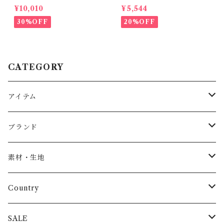
n shirt / 2-6Y
e Dog all over body /9-12
¥10,010
¥5,544
m
30%OFF
20%OFF
CATEGORY
アイテム
Baby
ブランド
トップス
AS WE GROW
素材・生地
長袖
パンツ
ARCH&LINE
コットン 100%
Country
半袖
長ズボン
スカート
BABE & TESS
リネン( 麻 )
France / フランス
SALE