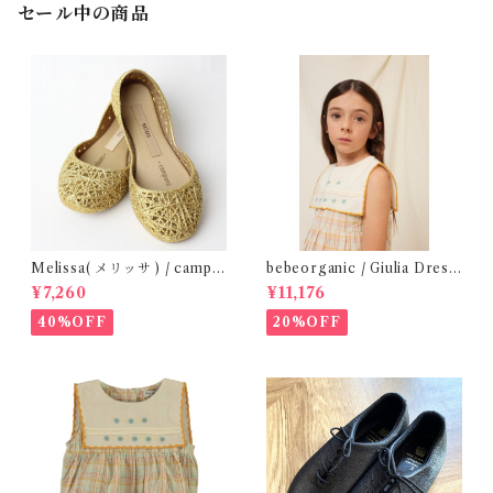
セール中の商品
Melissa( メリッサ ) / campa
bebeorganic / Giulia Dress
na ( Gold )28-33
Lagoon Check (2-6y)
¥7,260
¥11,176
40%OFF
20%OFF