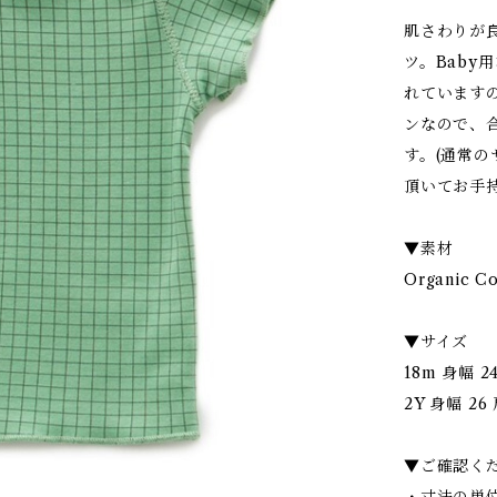
肌さわりが
ツ。Bab
れています
ンなので、
す。(通常
頂いてお手
▼素材
Organic C
▼サイズ
18m 身幅 24
2Y 身幅 26 
▼ご確認く
・寸法の単位