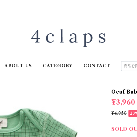
ABOUT US
CATEGORY
CONTACT
Oeuf Bab
¥3,960
¥4,950
20
SOLD O