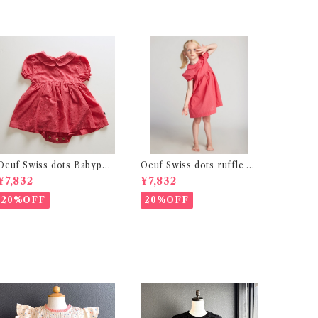
Oeuf Swiss dots Babypet
Oeuf Swiss dots ruffle dr
erpan dress (12-24m)
ess (2y~4y )
¥7,832
¥7,832
20%OFF
20%OFF