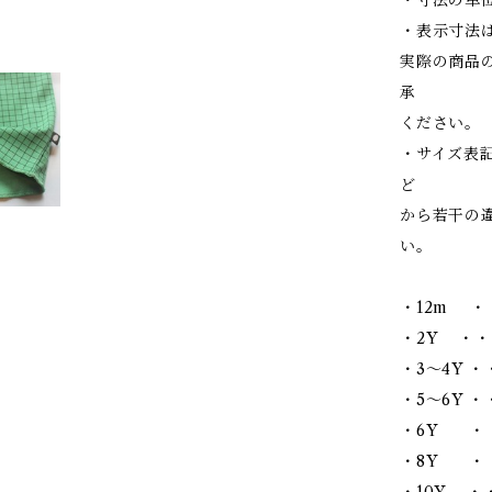
・表示寸法
実際の商品
承
ください。
・サイズ表
ど
から若干の
い。
・12m ・
・2Y ・・
・3～4Y ・
・5～6Y ・・
・6Y ・・
・8Y ・・
・10Y ・・