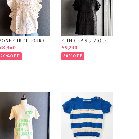
BONHEUR DU JOUR / T
FITH / スカラップJQ フレ
OSCANE BlOUSE (Rose
ンチスリーブTシャツ (Blac
¥8,360
¥9,240
2~6Y)
k) / Size 1・2
20%OFF
30%OFF