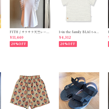
e
FITH / サラサラ天竺レース
1+in the family BLAI t-shi
Tシャツ (BL) / 145・155
rt (Grey)
¥11,440
¥4,312
20%OFF
20%OFF