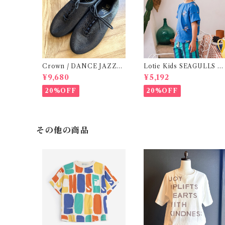
Crown / DANCE JAZZ
Lotie Kids SEAGULLS T
(3:22cm / 6:24-24,5 ) Bla
e (12m- 8Y)
¥9,680
¥5,192
ck
20%OFF
20%OFF
その他の商品