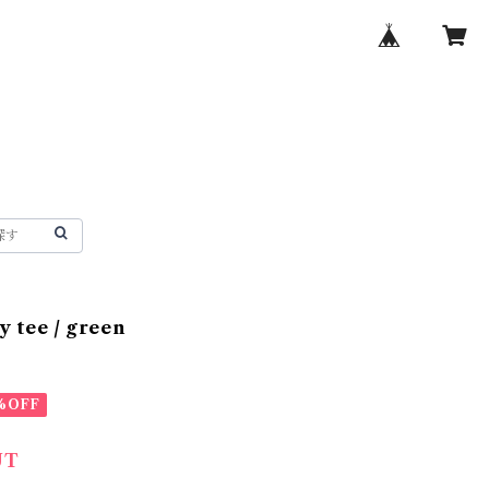
y tee / green
%OFF
UT