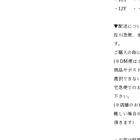
・12Y ・・
▼配送につ
佐川急便、
す。
ご購入の際
(※DM便
商品やポス
選択できな
宅急便での
下さい。
(※店舗の
難しい場合
頂きます）
・お届け時