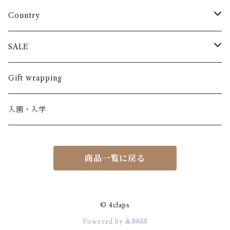
長袖
パンツ
ARCH&LINE
コットン 100%
Country
半袖
長ズボン
スカート
BABE & TESS
リネン( 麻 )
France / フランス
SALE
ノースリーブ
半ズボン
ワンピース
BOBOCHOSES
ウール
Italy / イタリア
男の子
Gift wrapping
カーディガン / 羽織もの
BONHEUR DU JOUR
アルパカ
NY / ニューヨーク
女の子
入園・入学
ニット
Belle chiara
リバティ(生地)
Denmark / デンマーク
レディース
商品一覧に戻る
アウター
Baby clic
Spain / スペイン
くつ・帽子・Bag
くつ / サンダル / ブーツ
Bisgaard
Holland / オランダ
© 4claps
Powered by