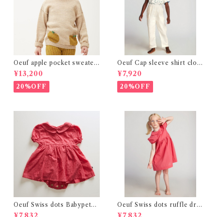
Oeuf apple pocket sweater
Oeuf Cap sleeve shirt clov
(4,6Y)
er print ( 18m~3Y )
¥13,200
¥7,920
20%OFF
20%OFF
Oeuf Swiss dots Babypeter
Oeuf Swiss dots ruffle dre
pan dress (12-24m)
ss (2y~4y )
¥7,832
¥7,832