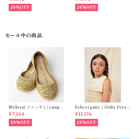
20%OFF
20%OFF
セール中の商品
Melissa( メリッサ ) / campa
bebeorganic / Giulia Dress
na ( Gold )28-33
Lagoon Check (2-6y)
¥7,260
¥11,176
40%OFF
20%OFF