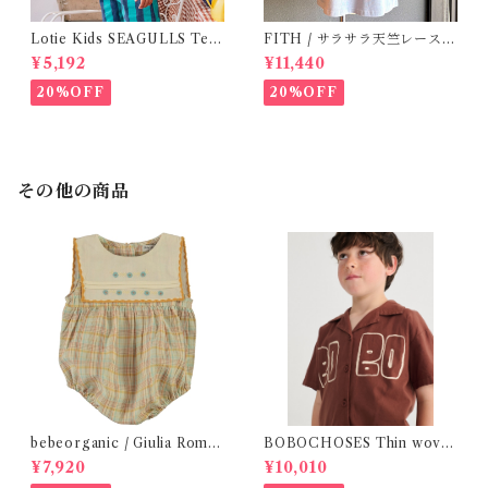
Lotie Kids SEAGULLS Tee
FITH / サラサラ天竺レースT
(12m- 8Y)
シャツ (BL) / 145・155
¥5,192
¥11,440
20%OFF
20%OFF
その他の商品
bebeorganic / Giulia Romp
BOBOCHOSES Thin wove
er Lagoon Check( 6・12ｍ)
n shirt / 2-6Y
¥7,920
¥10,010