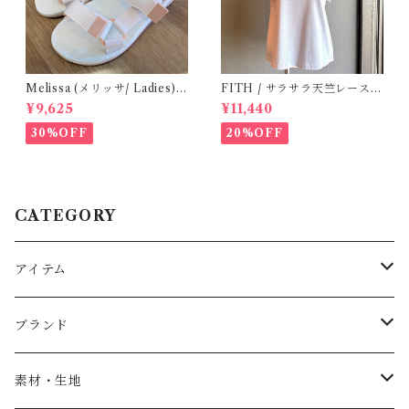
Melissa (メリッサ/ Ladies)
FITH / サラサラ天竺レースT
Papete +Rider / White
シャツ (BL) / 145・155
¥9,625
¥11,440
30%OFF
20%OFF
CATEGORY
アイテム
Baby
ブランド
トップス
AS WE GROW
素材・生地