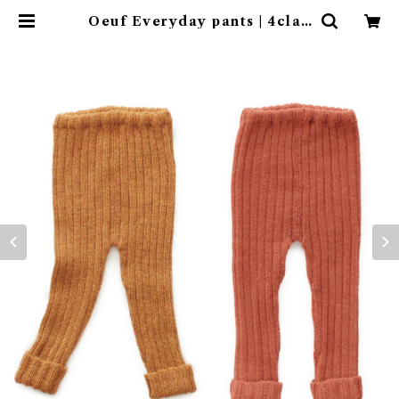
Oeuf Everyday pants | 4clap
s