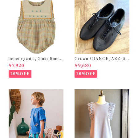
bebeorganic / Giulia Romp
Crown / DANCE JAZZ (3:2
er Lagoon Check( 6・12ｍ)
2cm / 6:24-24,5 ) Black
¥7,920
¥9,680
20%OFF
20%OFF