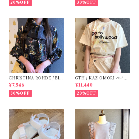
20%OFF
30%OFF
CHRISTINA ROHDE / Blo
GTH / KAZ OMORI ペイン
use ( 12-14Y)
トTee
¥7,546
¥11,440
30%OFF
20%OFF