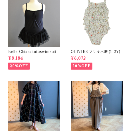
Belle Chiara tutuswimsuit
OLIVIER フリル水着 (1-2Y)
¥8,184
¥6,072
20%OFF
20%OFF