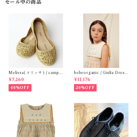
セール中の商品
Melissa( メリッサ ) / campa
bebeorganic / Giulia Dress
na ( Gold )28-33
Lagoon Check (2-6y)
¥7,260
¥11,176
40%OFF
20%OFF