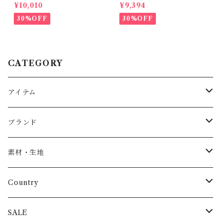
n shirt / 2-6Y
¥10,010
¥9,394
30%OFF
30%OFF
CATEGORY
アイテム
Baby
ブランド
トップス
AS WE GROW
素材・生地
長袖
パンツ
ARCH&LINE
コットン 100%
Country
半袖
長ズボン
スカート
BABE & TESS
リネン( 麻 )
France / フランス
SALE