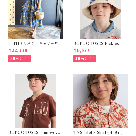
FITH / リバティギャザーワン
BOBOCHOSES Pickles rev
ピース / Size 2
ersible hat / 52,54
¥22,330
¥6,160
30%OFF
30%OFF
BOBOCHOSES Thin wove
TNS Filotis Shirt ( 4-8Y )