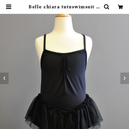
Belle chiara tutuswimsuit (1
0Y) | 4claps