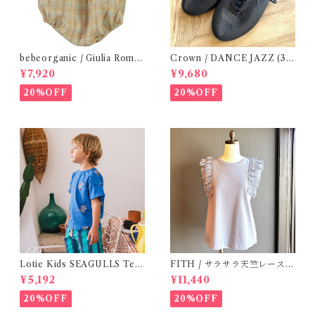
bebeorganic / Giulia Romp
Crown / DANCE JAZZ (3:2
er Lagoon Check( 6・12ｍ)
2cm / 6:24-24,5 ) Black
¥7,920
¥9,680
20%OFF
20%OFF
Lotie Kids SEAGULLS Tee
FITH / サラサラ天竺レースT
(12m- 8Y)
シャツ (BL) / 145・155
¥5,192
¥11,440
20%OFF
20%OFF