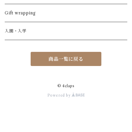
ノースリーブ
半ズボン
ワンピース
BOBOCHOSES
ウール
Italy / イタリア
男の子
Gift wrapping
カーディガン / 羽織もの
BONHEUR DU JOUR
アルパカ
NY / ニューヨーク
女の子
入園・入学
ニット
Belle chiara
リバティ(生地)
Denmark / デンマーク
レディース
商品一覧に戻る
アウター
Baby clic
Spain / スペイン
くつ・帽子・Bag
くつ / サンダル / ブーツ
Bisgaard
Holland / オランダ
© 4claps
Powered by
リュック / バッグ / ポーチ
CHRISTINArohde
Germany / ドイツ
アクセサリー
CORAL＆TUSK
BRAZIL / ブラジル