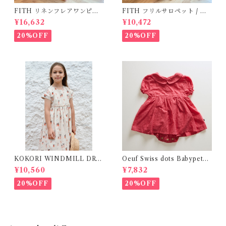
FITH リネンフレアワンピー
FITH フリルサロペット / ベ
ス 2(160 )
ージュ ( 140)
¥16,632
¥10,472
20%OFF
20%OFF
KOKORI WINDMILL DRE
Oeuf Swiss dots Babypeter
SS( 6Y )
pan dress (12-24m)
¥10,560
¥7,832
20%OFF
20%OFF