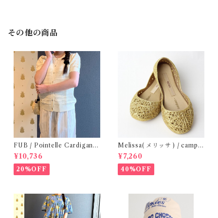
その他の商品
FUB / Pointelle Cardigan e
Melissa( メリッサ ) / campa
cru ( 140,150 )
na ( Gold )28-33
¥10,736
¥7,260
20%OFF
40%OFF