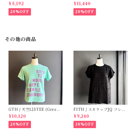
(12m- 8Y)
シャツ (BL) / 145・155
¥5,192
¥11,440
20%OFF
20%OFF
その他の商品
GTH / 天竺123TEE (Green)
FITH / スカラップJQ フレン
/ Size 1
チスリーブTシャツ (Black) /
¥10,120
¥9,240
Size 1・2
20%OFF
30%OFF