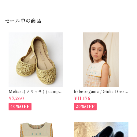
セール中の商品
Melissa( メリッサ ) / campa
bebeorganic / Giulia Dress
na ( Gold )28-33
Lagoon Check (2-6y)
¥7,260
¥11,176
40%OFF
20%OFF