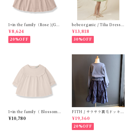
1+in the family（Rose )/GU
bebeorganic / Tilia Dress
ALTA( 24-48m )
Green Gingham (4-8y)
¥8,624
¥13,818
20%OFF
30%OFF
1+in the family（ Blossom
FITH / サラサラ裏毛ドッキン
)/FINA( 12・24m )
グOP ( BL / 140 )
¥10,780
¥19,360
20%OFF