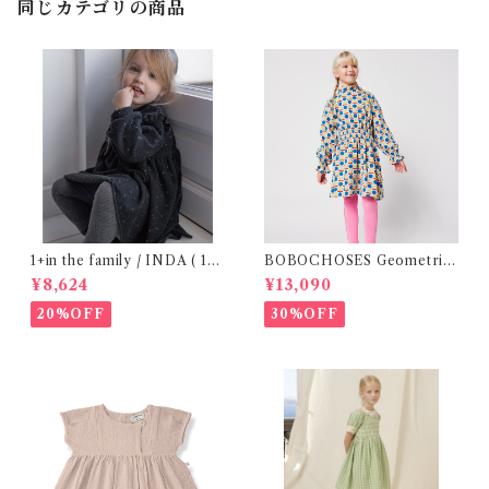
同じカテゴリの商品
1+in the family / INDA ( 12-
BOBOCHOSES Geometric
48m )
Scacs all over dress / 4-8Y
¥8,624
¥13,090
20%OFF
30%OFF