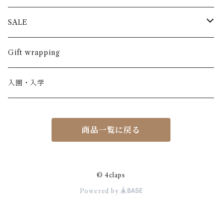
半袖
長ズボン
スカート
BABE & TESS
リネン( 麻 )
France / フランス
SALE
ノースリーブ
半ズボン
ワンピース
BOBOCHOSES
ウール
Italy / イタリア
男の子
Gift wrapping
カーディガン / 羽織もの
BONHEUR DU JOUR
アルパカ
NY / ニューヨーク
女の子
入園・入学
ニット
Belle chiara
リバティ(生地)
Denmark / デンマーク
レディース
商品一覧に戻る
アウター
Baby clic
Spain / スペイン
くつ・帽子・Bag
くつ / サンダル / ブーツ
Bisgaard
Holland / オランダ
© 4claps
Powered by
リュック / バッグ / ポーチ
CHRISTINArohde
Germany / ドイツ