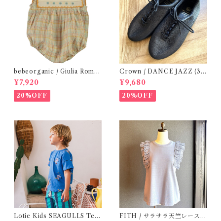
bebeorganic / Giulia Romp
Crown / DANCE JAZZ (3:2
er Lagoon Check( 6・12ｍ)
2cm / 6:24-24,5 ) Black
¥7,920
¥9,680
20%OFF
20%OFF
Lotie Kids SEAGULLS Tee
FITH / サラサラ天竺レースT