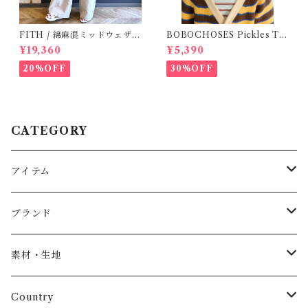
FITH / 綿麻混ミッドウェザー
BOBOCHOSES Pickles Th
サロペット(OM) / Size 1・2
e dog denim cap / 52,54
¥19,360
¥5,390
20%OFF
30%OFF
CATEGORY
アイテム
Baby
ブランド
トップス
AS WE GROW
素材・生地
長袖
パンツ
ARCH&LINE
コットン 100%
Country