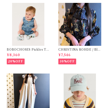
BOBOCHOSES Pickles Th
CHRISTINA ROHDE / Blo
e Dog all over denim plays
use ( 12-14Y)
¥8,360
¥7,546
uit /9-24m
20%OFF
30%OFF