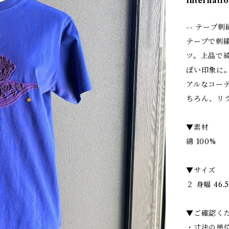
Internatio
-- テープ刺
テープで刺
ツ。上品で
ぽい印象に
アルなコー
ちろん、リ
▼素材
綿 100%
▼サイズ
２ 身幅 46.5
▼ご確認く
・寸法の単位