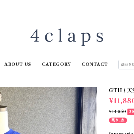
ABOUT US
CATEGORY
CONTACT
GTH / 天
¥11,88
¥14,850
2
残り1点