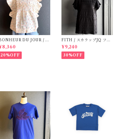
BONHEUR DU JOUR / T
FITH / スカラップJQ フレ
OSCANE BlOUSE (Rose
ンチスリーブTシャツ (Blac
¥8,360
¥9,240
2~6Y)
k) / Size 1・2
20%OFF
30%OFF