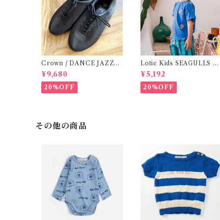
Crown / DANCE JAZZ
Lotie Kids SEAGULLS T
(3:22cm / 6:24-24,5 ) Bla
e (12m- 8Y)
¥9,680
¥5,192
ck
20%OFF
20%OFF
その他の商品