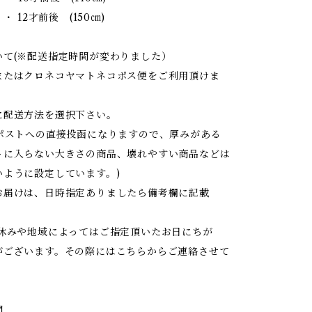
・ 12才前後 (150㎝)
いて(※配送指定時間が変わりました）
またはクロネコヤマトネコポス便をご利用頂けま
に配送方法を選択下さい。
はポストへの直接投函になりますので、厚みがある
トに入らない大きさの商品、壊れやすい商品などは
いように設定しています。)
お届けは、日時指定ありましたら備考欄に記載
お休みや地域によってはご指定頂いたお日にちが
がございます。その際にはこちらからご連絡させて
間