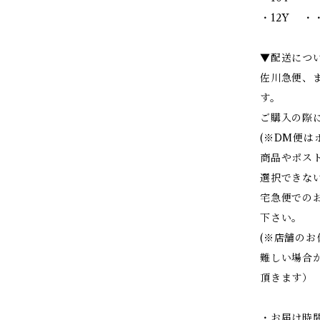
・12Y ・・
▼配送につ
佐川急便、
す。
ご購入の際
(※DM便
商品やポス
選択できな
宅急便での
下さい。
(※店舗の
難しい場合
頂きます）
・お届け時