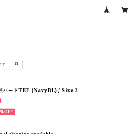
竺バードTEE (NavyBL) / Size２
0
0%OFF