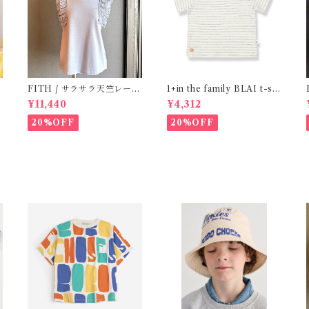
e
FITH / サラサラ天竺レース
1+in the family BLAI t-shi
Tシャツ (BL) / 145・155
rt (Grey)
¥11,440
¥4,312
20%OFF
20%OFF