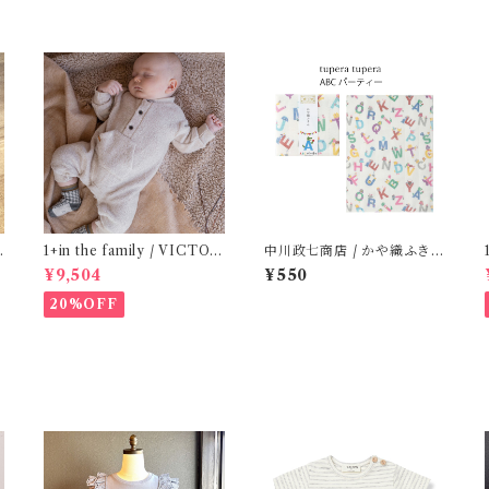
(
1+in the family / VICTOR
中川政七商店 / かや織ふきん
( 12m )
( tupera tupera ABCパー
¥9,504
¥550
ティー)
20%OFF