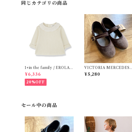
同じカテゴリの商品
1+in the family / EROLA (
VICTORIA MERCEDES 
24m )
29-34 / Testa )
¥6,336
¥5,280
20%OFF
セール中の商品