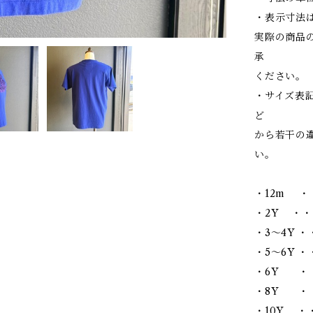
・表示寸法
実際の商品
承
ください。
・サイズ表
ど
から若干の
い。
・12m ・
・2Y ・・
・3～4Y ・
・5～6Y ・・
・6Y ・・
・8Y ・・
・10Y ・・