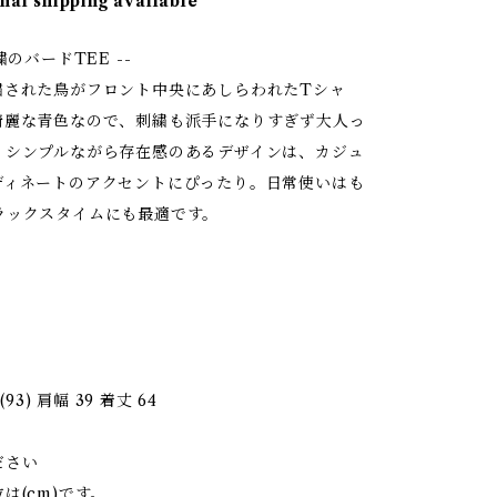
nal shipping available
繍のバードTEE --
繍された鳥がフロント中央にあしらわれたTシャ
綺麗な青色なので、刺繍も派手になりすぎず大人っ
。シンプルながら存在感のあるデザインは、カジュ
ディネートのアクセントにぴったり。日常使いはも
ラックスタイムにも最適です。
(93) 肩幅 39 着丈 64
ださい
は(cm)です。