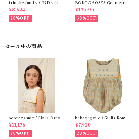
1+in the family / INDA ( 12-
BOBOCHOSES Geometric
48m )
Scacs all over dress / 4-8Y
¥8,624
¥13,090
20%OFF
30%OFF
セール中の商品
bebeorganic / Giulia Dress
bebeorganic / Giulia Romp
Lagoon Check (2-6y)
er Lagoon Check( 6・12ｍ)
¥11,176
¥7,920
20%OFF
20%OFF