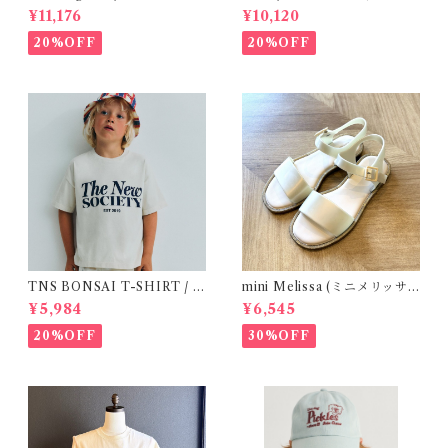
Lagoon Check (2-6y)
/ Size 1
¥11,176
¥10,120
20%OFF
20%OFF
TNS BONSAI T-SHIRT / 1
mini Melissa (ミニメリッサ)
6Y
/ MAR SANDAL
¥5,984
¥6,545
20%OFF
30%OFF