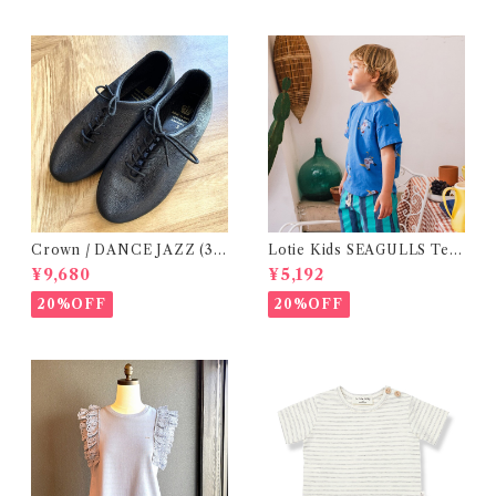
Crown / DANCE JAZZ (3:2
Lotie Kids SEAGULLS Tee
2cm / 6:24-24,5 ) Black
(12m- 8Y)
¥9,680
¥5,192
20%OFF
20%OFF