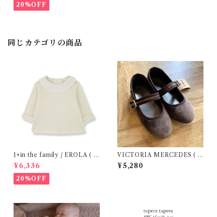
20%OFF
同じカテゴリの商品
1+in the family / EROLA ( 2
VICTORIA MERCEDES ( 2
4m )
9-34 / Testa )
¥6,336
¥5,280
20%OFF