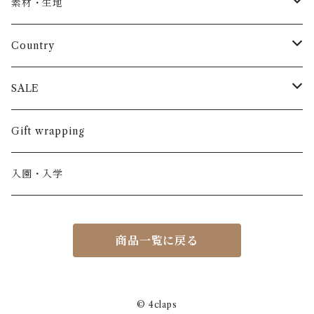
トップス
AS WE GROW
素材・生地
長袖
パンツ
ARCH&LINE
コットン 100%
Country
半袖
長ズボン
スカート
BABE & TESS
リネン( 麻 )
France / フランス
SALE
ノースリーブ
半ズボン
ワンピース
BOBOCHOSES
ウール
Italy / イタリア
男の子
Gift wrapping
カーディガン / 羽織もの
BONHEUR DU JOUR
アルパカ
NY / ニューヨーク
女の子
入園・入学
ニット
Belle chiara
リバティ(生地)
Denmark / デンマーク
レディース
商品一覧に戻る
アウター
Baby clic
Spain / スペイン
くつ・帽子・Bag
くつ / サンダル / ブーツ
Bisgaard
Holland / オランダ
© 4claps