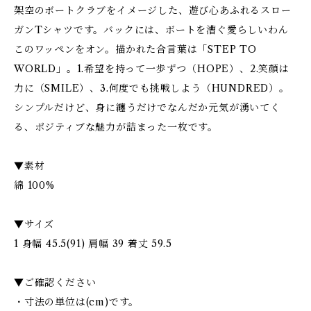
架空のボートクラブをイメージした、遊び心あふれるスロー
ガンTシャツです。バックには、ボートを漕ぐ愛らしいわん
このワッペンをオン。描かれた合言葉は「STEP TO
WORLD」。1.希望を持って一歩ずつ（HOPE）、2.笑顔は
力に（SMILE）、3.何度でも挑戦しよう（HUNDRED）。
シンプルだけど、身に纏うだけでなんだか元気が湧いてく
る、ポジティブな魅力が詰まった一枚です。
▼素材
綿 100%
▼サイズ
1 身幅 45.5(91) 肩幅 39 着丈 59.5
▼ご確認ください
・寸法の単位は(cm)です。