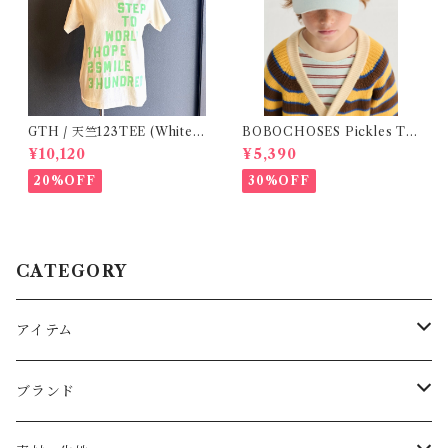
GTH / 天竺123TEE (White)
BOBOCHOSES Pickles Th
/ Size 1
e dog denim cap / 52,54
¥10,120
¥5,390
20%OFF
30%OFF
CATEGORY
アイテム
Baby
ブランド