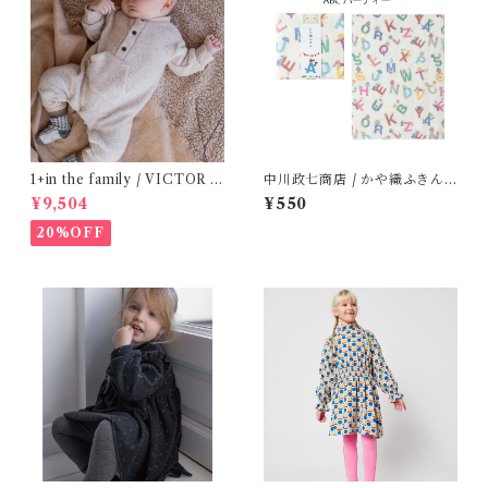
1+in the family / VICTOR (
中川政七商店 / かや織ふきん (
12m )
tupera tupera ABCパーティ
¥9,504
¥550
ー)
20%OFF