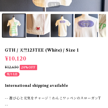
1
/5
GTH / 天竺123TEE (White) / Size 1
¥10,120
¥12,650
20%OFF
残り1点
International shipping available
-- 遊び心と元気をチャージ！わんこワッペンのスローガンT
--