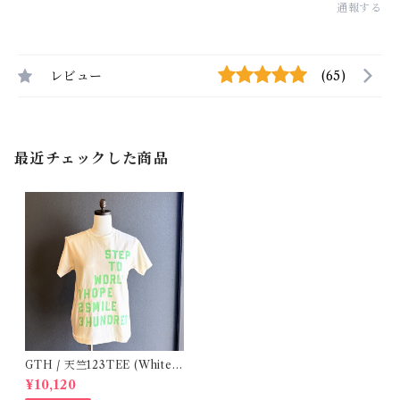
通報する
レビュー
(65)
最近チェックした商品
GTH / 天竺123TEE (White)
/ Size 1
¥10,120