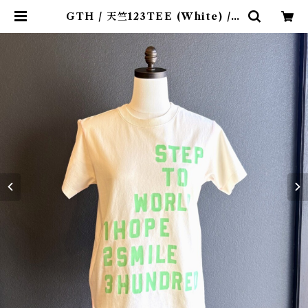
GTH / 天竺123TEE (White) / S
ize 1 | 4claps