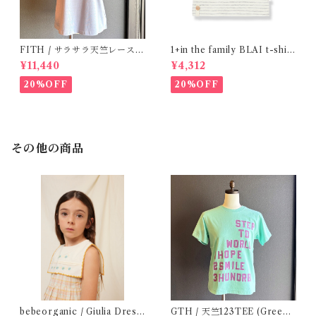
FITH / サラサラ天竺レースT
1+in the family BLAI t-shirt
シャツ (BL) / 145・155
(Grey)
¥11,440
¥4,312
20%OFF
20%OFF
その他の商品
bebeorganic / Giulia Dress
GTH / 天竺123TEE (Green)