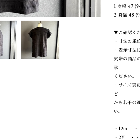
1 身幅 47 (
2 身幅 48 (9
▼ご確認く
・寸法の単位
・表示寸法
実際の商品
承
ください。
・サイズ表
ど
から若干の
い。
・12m ・
・2Y ・・