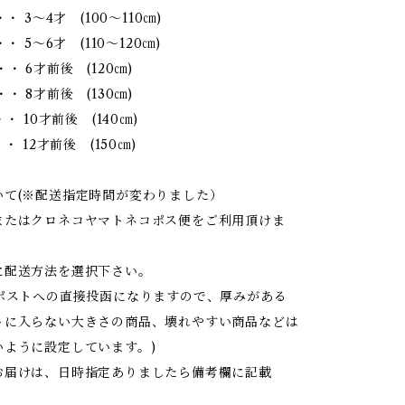
・・ 3～4才 (100～110㎝)
・ 5～6才 (110～120㎝)
・ 6才前後 (120㎝)
・ 8才前後 (130㎝)
・ 10才前後 (140㎝)
・ 12才前後 (150㎝)
いて(※配送指定時間が変わりました）
またはクロネコヤマトネコポス便をご利用頂けま
に配送方法を選択下さい。
はポストへの直接投函になりますので、厚みがある
トに入らない大きさの商品、壊れやすい商品などは
いように設定しています。)
お届けは、日時指定ありましたら備考欄に記載