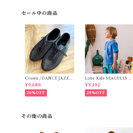
セール中の商品
Crown / DANCE JAZZ
Lotie Kids SEAGULLS T
(3:22cm / 6:24-24,5 ) Bla
e (12m- 8Y)
¥9,680
¥5,192
ck
20%OFF
20%OFF
その他の商品