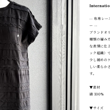
Internatio
-- 布帛レ
ー --
ブランドオ
種類の編み
な表情に仕
ック組織）
少し緩めの
しい柔らか
す。
▼素材
綿 100%
▼サイズ