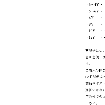
・3～4Y ・
・5～6Y ・・
・6Y ・・
・8Y ・・
・10Y ・・
・12Y ・・
▼配送につ
佐川急便、
す。
ご購入の際
(※DM便
商品やポス
選択できな
宅急便での
下さい。