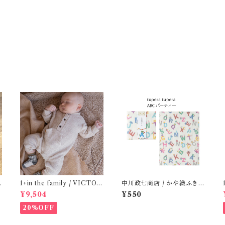
(
1+in the family / VICTOR
中川政七商店 / かや織ふきん
( 12m )
( tupera tupera ABCパー
¥9,504
¥550
ティー)
20%OFF