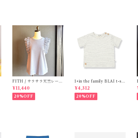
e
FITH / サラサラ天竺レース
1+in the family BLAI t-shi
Tシャツ (BL) / 145・155
rt (Grey)
¥11,440
¥4,312
20%OFF
20%OFF