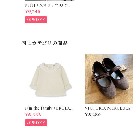
FITH / スカラップJQ フレ
ンチスリーブTシャツ (Blac
¥9,240
k) / Size 1・2
30%OFF
同じカテゴリの商品
1+in the family / EROLA (
VICTORIA MERCEDES 
24m )
29-34 / Testa )
¥6,336
¥5,280
20%OFF