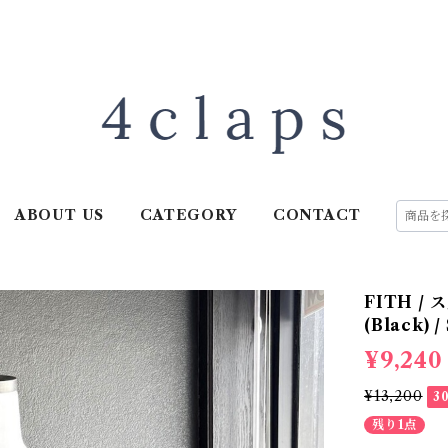
ABOUT US
CATEGORY
CONTACT
FITH /
(Black) /
¥9,240
¥13,200
3
残り1点