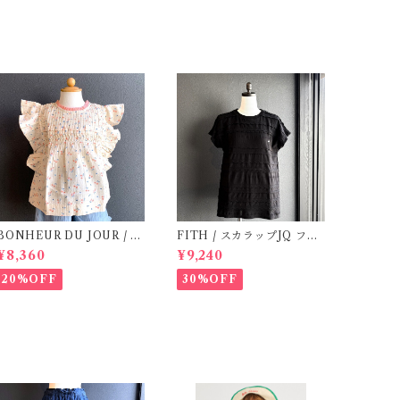
BONHEUR DU JOUR / T
FITH / スカラップJQ フレ
OSCANE BlOUSE (Rose
ンチスリーブTシャツ (Blac
¥8,360
¥9,240
2~6Y)
k) / Size 1・2
20%OFF
30%OFF