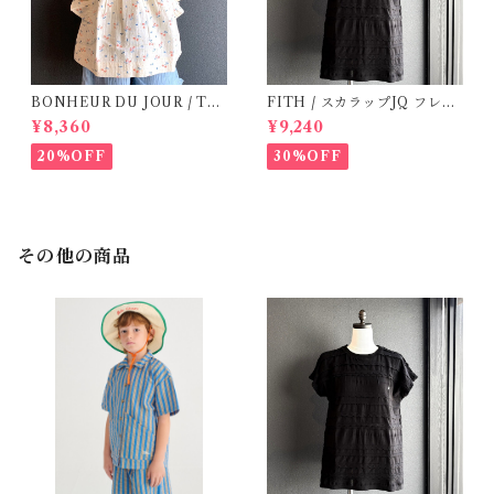
BONHEUR DU JOUR / TO
FITH / スカラップJQ フレン
SCANE BlOUSE (Rose 2~6
チスリーブTシャツ (Black) /
¥8,360
¥9,240
Y)
Size 1・2
20%OFF
30%OFF
その他の商品