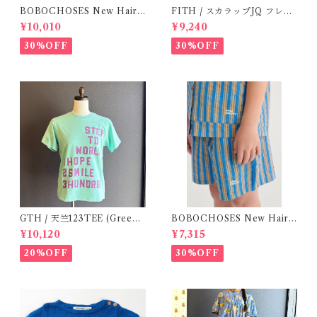
BOBOCHOSES New Hairli
FITH / スカラップJQ フレン
ne woven shirt / 2-4Y
チスリーブTシャツ (Black) /
¥10,010
¥9,240
Size 1・2
30%OFF
30%OFF
GTH / 天竺123TEE (Green)
BOBOCHOSES New Hairli
/ Size 1
ne denim bermuda shorts /
¥10,120
¥7,315
2-4Y
20%OFF
30%OFF