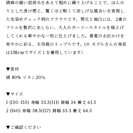
綿麻の細い混紡糸をあえて粗めに織り上げることで、ほんの
りとした透け感と、驚くほど軽くて涼しげな風合いを表現し
た先染めチェック柄のブラウスです。襟元と袖口には、2重の
フリルを贅沢にあしらい、大人のガーリースタイルを格上げ
してくれる華やかな一枚に仕上げました。春夏のお出かけを
爽やかに彩る、主役級のトップスです。(※ モデルさんの身長
は158cmでサイズ１を着用しています）
▼素材
綿 80% リネン20％
▼サイズ
1 (150-155) 身幅 55.5(111) 肩幅 34 着丈 61.5
2 (160) 身幅 58.5(117) 肩幅 35.5 着丈 64.5
▼ご確認ください