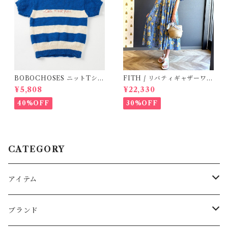
BOBOCHOSES ニットTシャ
FITH / リバティギャザーワン
ツ(ボーダー)
ピース / Size 2
¥5,808
¥22,330
40%OFF
30%OFF
CATEGORY
アイテム
Baby
ブランド