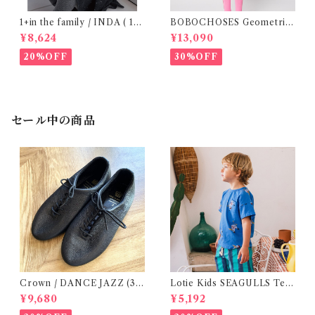
1+in the family / INDA ( 12-
BOBOCHOSES Geometric
48m )
Scacs all over dress / 4-8Y
¥8,624
¥13,090
20%OFF
30%OFF
セール中の商品
Crown / DANCE JAZZ (3:2
Lotie Kids SEAGULLS Tee
2cm / 6:24-24,5 ) Black
(12m- 8Y)
¥9,680
¥5,192