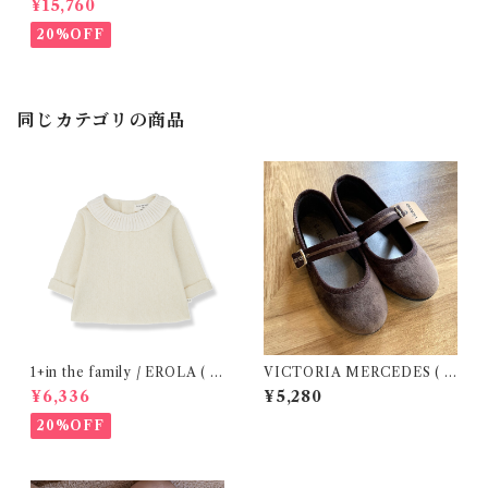
¥15,760
20%OFF
同じカテゴリの商品
1+in the family / EROLA ( 2
VICTORIA MERCEDES ( 2
4m )
9-34 / Testa )
¥6,336
¥5,280
20%OFF