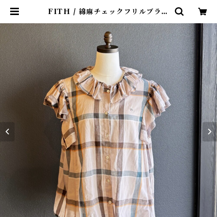
FITH / 綿麻チェックフリルブラウ
ス(Be) / Size 1・2 | 4claps