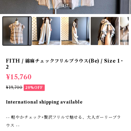
1
/7
FITH / 綿麻チェックフリルブラウス(Be) / Size 1・
2
¥15,760
¥19,700
20%OFF
International shipping available
-- 軽やかチェック×贅沢フリルで魅せる、大人ガーリーブラ
ウス --