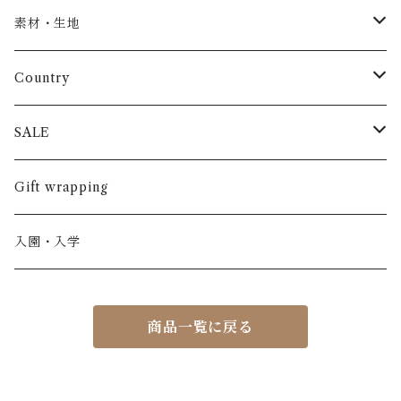
トップス
AS WE GROW
素材・生地
長袖
パンツ
ARCH&LINE
コットン 100%
Country
半袖
長ズボン
スカート
BABE & TESS
リネン( 麻 )
France / フランス
SALE
ノースリーブ
半ズボン
ワンピース
BOBOCHOSES
ウール
Italy / イタリア
男の子
Gift wrapping
カーディガン / 羽織もの
BONHEUR DU JOUR
アルパカ
NY / ニューヨーク
女の子
入園・入学
ニット
Belle chiara
リバティ(生地)
Denmark / デンマーク
レディース
商品一覧に戻る
アウター
Baby clic
Spain / スペイン
くつ・帽子・Bag