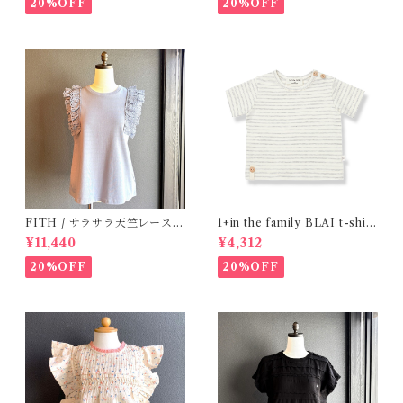
20%OFF
20%OFF
FITH / サラサラ天竺レースT
1+in the family BLAI t-shirt
シャツ (BL) / 145・155
(Grey)
¥11,440
¥4,312
20%OFF
20%OFF