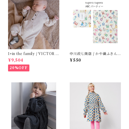
1+in the family / VICTOR (
中川政七商店 / かや織ふきん (
12m )
tupera tupera ABCパーティ
¥9,504
¥550
ー)
20%OFF