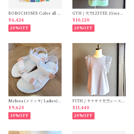
BOBOCHOSES Color all o
GTH / 天竺123TEE (Green)
ver T-shirt / 2-6y
/ Size 1
¥6,424
¥10,120
20%OFF
20%OFF
Melissa (メリッサ/ Ladies)
FITH / サラサラ天竺レースT
Papete +Rider / White
シャツ (BL) / 145・155
¥9,625
¥11,440
30%OFF
20%OFF