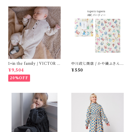
1+in the family / VICTOR (
中川政七商店 / かや織ふきん (
12m )
tupera tupera ABCパーティ
¥9,504
¥550
ー)
20%OFF