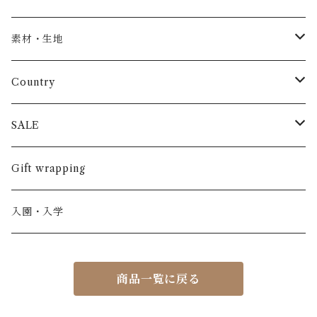
トップス
AS WE GROW
素材・生地
長袖
パンツ
ARCH&LINE
コットン 100%
Country
半袖
長ズボン
スカート
BABE & TESS
リネン( 麻 )
France / フランス
SALE
ノースリーブ
半ズボン
ワンピース
BOBOCHOSES
ウール
Italy / イタリア
男の子
Gift wrapping
カーディガン / 羽織もの
BONHEUR DU JOUR
アルパカ
NY / ニューヨーク
女の子
入園・入学
ニット
Belle chiara
リバティ(生地)
Denmark / デンマーク
レディース
商品一覧に戻る
アウター
Baby clic
Spain / スペイン
くつ・帽子・Bag