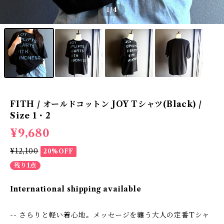
1
/4
FITH / オールドコットン JOY Tシャツ(Black) /
Size 1・2
¥9,680
¥12,100
20%OFF
残り1点
International shipping available
-- さらりと軽い着心地。メッセージを纏う大人の定番Tシャ