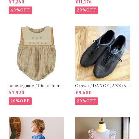
¥7,260
¥11,176
40%OFF
20%OFF
bebeorganic / Giulia Romp
Crown / DANCE JAZZ (3:2
er Lagoon Check( 6・12ｍ)
2cm / 6:24-24,5 ) Black
¥7,920
¥9,680
20%OFF
20%OFF