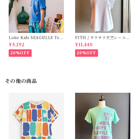
Lotie Kids SEAGULLS Tee
FITH / サラサラ天竺レースT
(12m- 8Y)
シャツ (BL) / 145・155
¥5,192
¥11,440
20%OFF
20%OFF
その他の商品