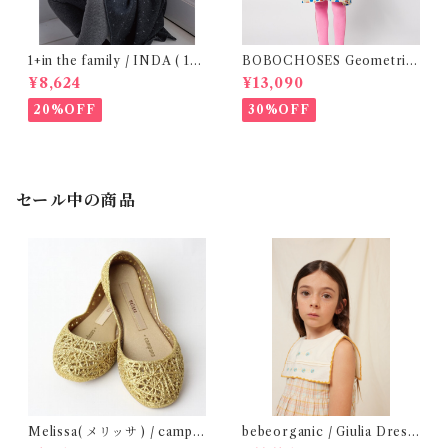
1+in the family / INDA ( 12-
BOBOCHOSES Geometric
48m )
Scacs all over dress / 4-8Y
¥8,624
¥13,090
20%OFF
30%OFF
セール中の商品
Melissa( メリッサ ) / campa
bebeorganic / Giulia Dress
na ( Gold )28-33
Lagoon Check (2-6y)