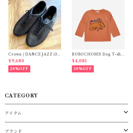
Crown / DANCE JAZZ (3:2
BOBOCHOSES Dog T-shir
2cm / 6:24-24,5 ) Black
ts ( 12-18m)
¥9,680
¥4,081
20%OFF
30%OFF
CATEGORY
アイテム
Baby
ブランド