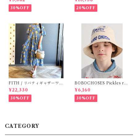
30%OFF
20%OFF
FITH / リバティギャザーワン
BOBOCHOSES Pickles rev
ピース / Size 2
ersible hat / 52,54
¥22,330
¥6,160
30%OFF
30%OFF
CATEGORY