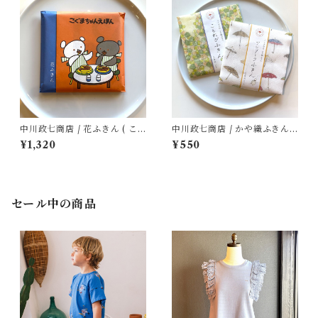
中川政七商店 / 花ふきん ( こ
中川政七商店 / かや織ふきん (
ぐまちゃんえほん )
イイダ傘店 その２ )
¥1,320
¥550
セール中の商品