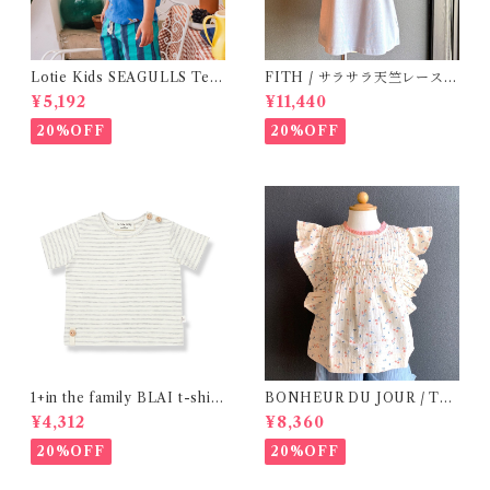
Lotie Kids SEAGULLS Tee
FITH / サラサラ天竺レースT
(12m- 8Y)
シャツ (BL) / 145・155
¥5,192
¥11,440
20%OFF
20%OFF
1+in the family BLAI t-shirt
BONHEUR DU JOUR / TO
(Grey)
SCANE BlOUSE (Rose 2~6
¥4,312
¥8,360
Y)
20%OFF
20%OFF