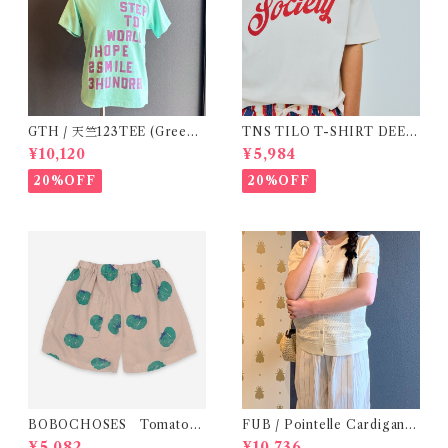
GTH / 天竺123TEE (Green)
TNS TILO T-SHIRT DEEP
/ Size 1
(ECRU )/ 16Y
¥10,120
¥5,984
20%OFF
20%OFF
BOBOCHOSES Tomatoes
FUB / Pointelle Cardigan e
All Over Woven Shorts
cru ( 140,150 )
¥5,082
¥10,736