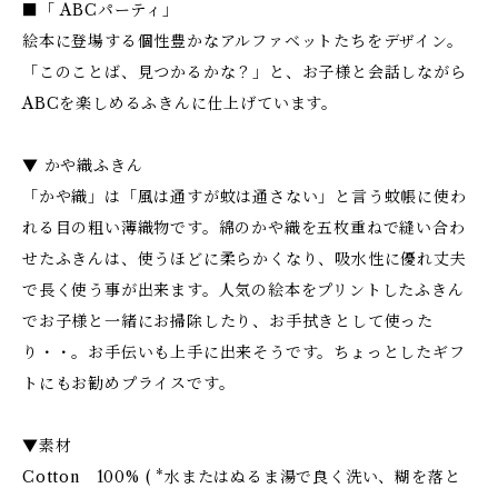
■「 ABCパーティ」
絵本に登場する個性豊かなアルファベットたちをデザイン。
「このことば、見つかるかな？」と、お子様と会話しながら
ABCを楽しめるふきんに仕上げています。
▼ かや織ふきん
「かや織」は「風は通すが蚊は通さない」と言う蚊帳に使わ
れる目の粗い薄織物です。綿のかや織を五枚重ねで縫い合わ
せたふきんは、使うほどに柔らかくなり、吸水性に優れ丈夫
で長く使う事が出来ます。人気の絵本をプリントしたふきん
でお子様と一緒にお掃除したり、お手拭きとして使った
り・・。お手伝いも上手に出来そうです。ちょっとしたギフ
トにもお勧めプライスです。
▼素材
Cotton 100% ( *水またはぬるま湯で良く洗い、糊を落と