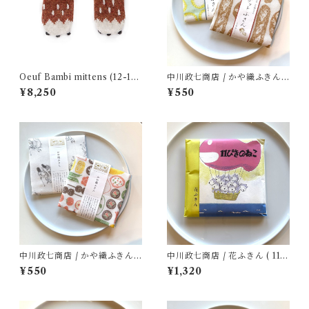
Oeuf Bambi mittens (12-18
中川政七商店 / かや織ふきん (
m)
イイダ傘店 その１ )
¥8,250
¥550
中川政七商店 / かや織ふきん (
中川政七商店 / 花ふきん ( 11ぴ
お弁当 / 鳥獣戯画 )
きのねこ )
¥550
¥1,320