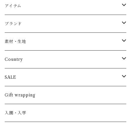
アイテム
Baby
ブランド
トップス
AS WE GROW
素材・生地
長袖
パンツ
ARCH&LINE
コットン 100%
Country
半袖
長ズボン
スカート
BABE & TESS
リネン( 麻 )
France / フランス
SALE
ノースリーブ
半ズボン
ワンピース
BOBOCHOSES
ウール
Italy / イタリア
男の子
Gift wrapping
カーディガン / 羽織もの
BONHEUR DU JOUR
アルパカ
NY / ニューヨーク
女の子
入園・入学
ニット
Belle chiara
リバティ(生地)
Denmark / デンマーク
レディース