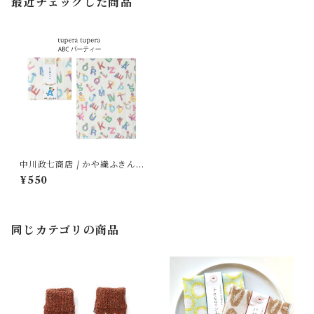
最近チェックした商品
中川政七商店 / かや織ふきん (
tupera tupera ABCパーティ
¥550
ー)
同じカテゴリの商品