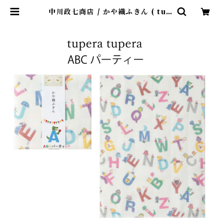
中川政七商店 / かや織ふきん ( tup
era tupera ABCパーティー) | 4
claps