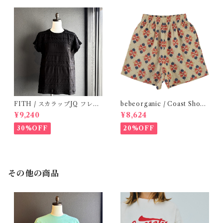
FITH / スカラップJQ フレン
bebeorganic / Coast Short
チスリーブTシャツ (Black) /
s Under The Sea ( 3・５Y)
¥9,240
¥8,624
Size 1・2
30%OFF
20%OFF
その他の商品