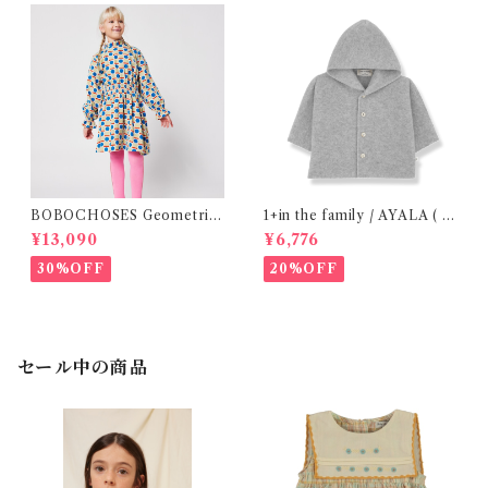
BOBOCHOSES Geometric
1+in the family / AYALA ( 2
Scacs all over dress / 4-8Y
4m )
¥13,090
¥6,776
30%OFF
20%OFF
セール中の商品