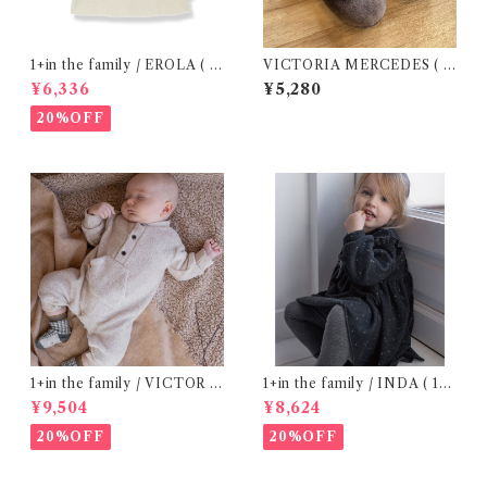
1+in the family / EROLA ( 2
VICTORIA MERCEDES ( 2
4m )
9-34 / Testa )
¥6,336
¥5,280
20%OFF
1+in the family / VICTOR (
1+in the family / INDA ( 12-
12m )
48m )
¥9,504
¥8,624
20%OFF
20%OFF