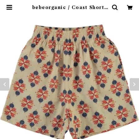
bebeorganic / Coast Shorts
Under The Sea ( 3・５Y) | 4cl
aps