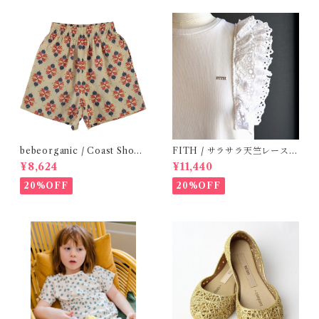
bebeorganic / Coast Short
FITH / サラサラ天竺レースT
s Under The Sea ( 3・５Y)
シャツ (White) / 145・155
¥8,624
¥11,440
20%OFF
20%OFF