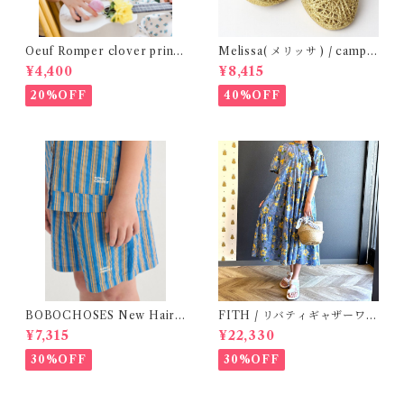
Oeuf Romper clover print
Melissa( メリッサ ) / campa
Kid Tee (2-5y)
na ( Gold )36/38
¥4,400
¥8,415
20%OFF
40%OFF
BOBOCHOSES New Hairli
FITH / リバティギャザーワン
ne denim bermuda shorts /
ピース / Size 2
¥7,315
¥22,330
2-4Y
30%OFF
30%OFF