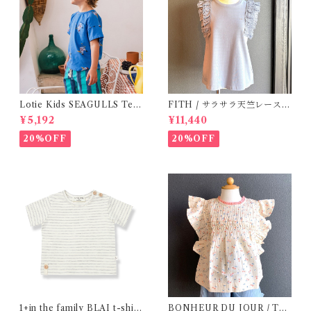
Lotie Kids SEAGULLS Tee
FITH / サラサラ天竺レースT
(12m- 8Y)
シャツ (BL) / 145・155
¥5,192
¥11,440
20%OFF
20%OFF
1+in the family BLAI t-shirt
BONHEUR DU JOUR / TO