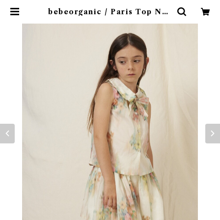
bebeorganic / Paris Top Nos
talgic Florals (10・12y) | 4cla
ps