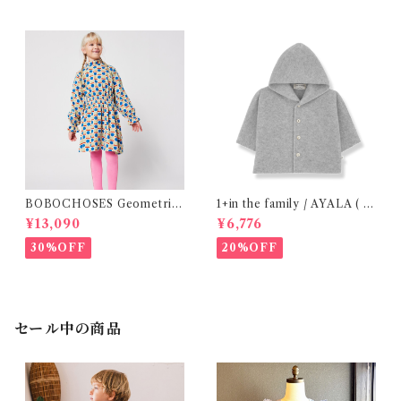
BOBOCHOSES Geometric
1+in the family / AYALA ( 2
Scacs all over dress / 4-8Y
4m )
¥13,090
¥6,776
30%OFF
20%OFF
セール中の商品