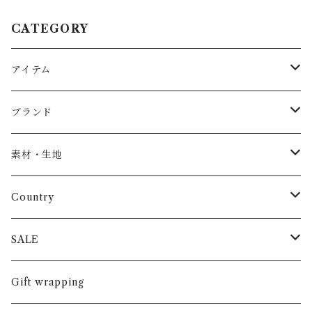
CATEGORY
アイテム
Baby
ブランド
トップス
AS WE GROW
素材・生地
長袖
パンツ
ARCH&LINE
コットン 100%
Country
半袖
長ズボン
スカート
BABE & TESS
リネン( 麻 )
France / フランス
SALE
ノースリーブ
半ズボン
ワンピース
BOBOCHOSES
ウール
Italy / イタリア
男の子
Gift wrapping