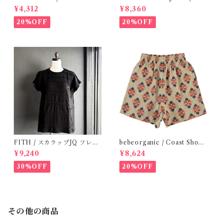
(Grey)
SCANE BlOUSE (Rose 2~6
¥4,312
¥8,360
Y)
20%OFF
20%OFF
FITH / スカラップJQ フレン
bebeorganic / Coast Short
チスリーブTシャツ (Black) /
s Under The Sea ( 3・５Y)
¥9,240
¥8,624
Size 1・2
30%OFF
20%OFF
その他の商品