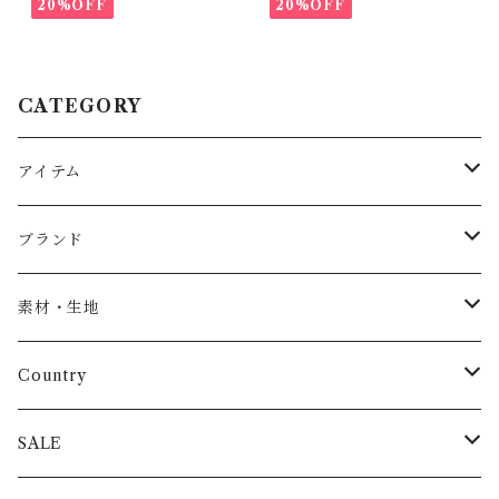
20%OFF
20%OFF
CATEGORY
アイテム
Baby
ブランド
トップス
AS WE GROW
素材・生地
長袖
パンツ
ARCH&LINE
コットン 100%
Country
半袖
長ズボン
スカート
BABE & TESS
リネン( 麻 )
France / フランス
SALE
ノースリーブ