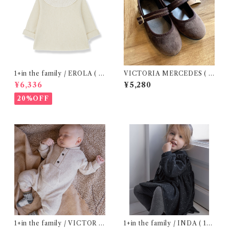
1+in the family / EROLA ( 2
VICTORIA MERCEDES ( 2
4m )
9-34 / Testa )
¥6,336
¥5,280
20%OFF
1+in the family / VICTOR (
1+in the family / INDA ( 12-