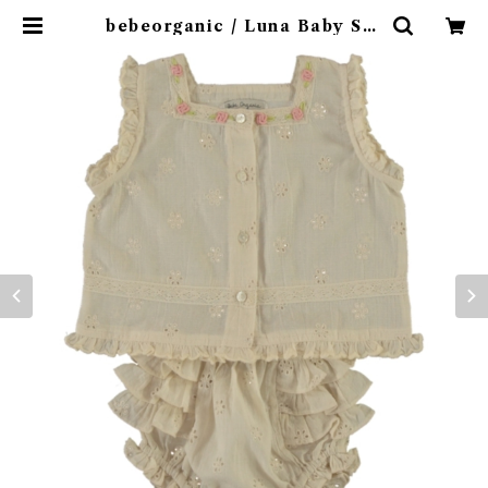
bebeorganic / Luna Baby Set
Antique Lace(12ｍ) | 4claps