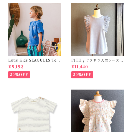
Lotie Kids SEAGULLS Tee
FITH / サラサラ天竺レースT
(12m- 8Y)
シャツ (BL) / 145・155
¥5,192
¥11,440
20%OFF
20%OFF