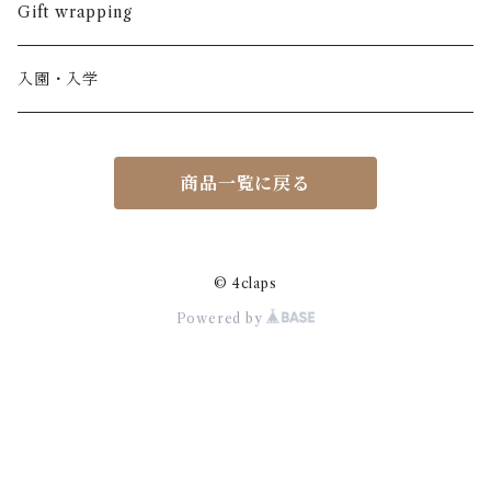
半ズボン
ワンピース
BOBOCHOSES
ウール
Italy / イタリア
男の子
Gift wrapping
カーディガン / 羽織もの
BONHEUR DU JOUR
アルパカ
NY / ニューヨーク
女の子
入園・入学
ニット
Belle chiara
リバティ(生地)
Denmark / デンマーク
レディース
商品一覧に戻る
アウター
Baby clic
Spain / スペイン
くつ・帽子・Bag
くつ / サンダル / ブーツ
Bisgaard
Holland / オランダ
© 4claps
Powered by
リュック / バッグ / ポーチ
CHRISTINArohde
Germany / ドイツ
アクセサリー
CORAL＆TUSK
BRAZIL / ブラジル
おもちゃ
emile et ida
ICELAND/ アイスランド