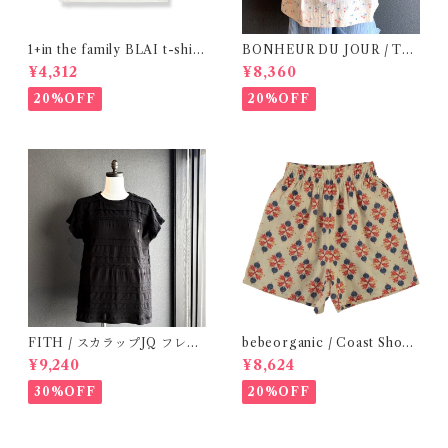
1+in the family BLAI t-shirt
BONHEUR DU JOUR / TO
(Grey)
SCANE BlOUSE (Rose 2~6
¥4,312
¥8,360
Y)
20%OFF
20%OFF
FITH / スカラップJQ フレン
bebeorganic / Coast Short
チスリーブTシャツ (Black) /
s Under The Sea ( 3・５Y)
¥9,240
¥8,624
Size 1・2
30%OFF
20%OFF