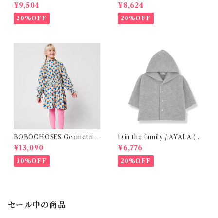
12m )
48m )
¥9,504
¥8,624
20%OFF
20%OFF
BOBOCHOSES Geometric
1+in the family / AYALA ( 2
Scacs all over dress / 4-8Y
4m )
¥13,090
¥6,776
30%OFF
20%OFF
セール中の商品