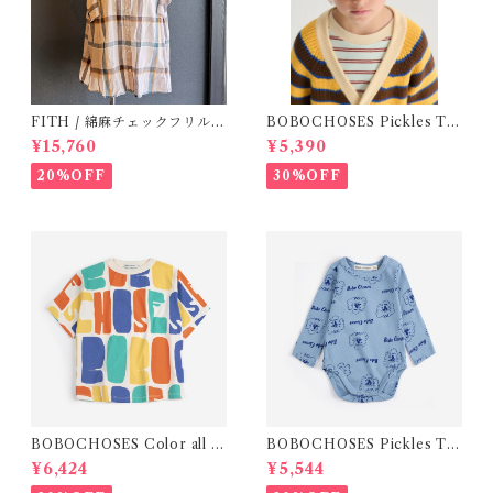
FITH / 綿麻チェックフリルブ
BOBOCHOSES Pickles Th
ラウス(Be) / Size 1・2
e dog denim cap / 52,54
¥15,760
¥5,390
20%OFF
30%OFF
BOBOCHOSES Color all o
BOBOCHOSES Pickles Th
ver T-shirt / 2-6y
e Dog all over body /9-12
¥6,424
¥5,544
m