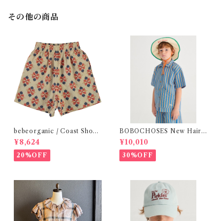
その他の商品
bebeorganic / Coast Short
BOBOCHOSES New Hairli
s Under The Sea ( 3・５Y)
ne woven shirt / 2-4Y
¥8,624
¥10,010
20%OFF
30%OFF