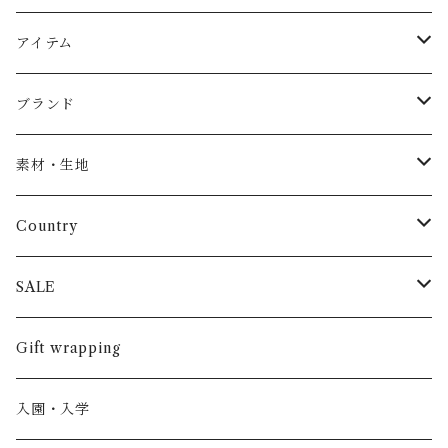
アイテム
Baby
ブランド
トップス
AS WE GROW
素材・生地
長袖
パンツ
ARCH&LINE
コットン 100%
Country
半袖
長ズボン
スカート
BABE & TESS
リネン( 麻 )
France / フランス
SALE
ノースリーブ
半ズボン
ワンピース
BOBOCHOSES
ウール
Italy / イタリア
男の子
Gift wrapping
カーディガン / 羽織もの
BONHEUR DU JOUR
アルパカ
NY / ニューヨーク
女の子
入園・入学