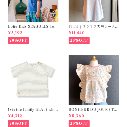
Lotie Kids SEAGULLS Tee
FITH / サラサラ天竺レースT
(12m- 8Y)
シャツ (BL) / 145・155
¥5,192
¥11,440
20%OFF
20%OFF
1+in the family BLAI t-shirt
BONHEUR DU JOUR / TO
(Grey)
SCANE BlOUSE (Rose 2~6
¥4,312
¥8,360
Y)
20%OFF
20%OFF