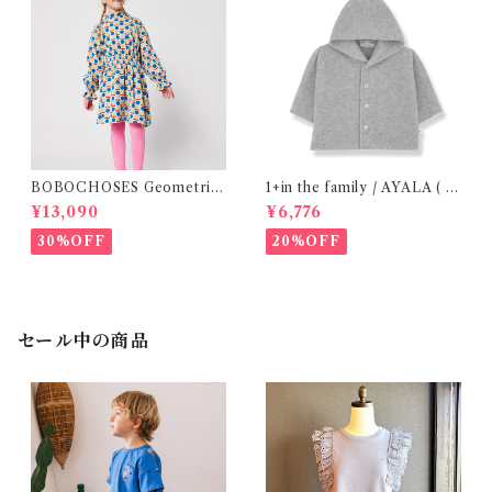
BOBOCHOSES Geometric
1+in the family / AYALA ( 2
Scacs all over dress / 4-8Y
4m )
¥13,090
¥6,776
30%OFF
20%OFF
セール中の商品