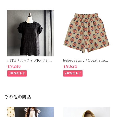
FITH / スカラップJQ フレン
bebeorganic / Coast Short
チスリーブTシャツ (Black) /
s Under The Sea ( 3・５Y)
¥9,240
¥8,624
Size 1・2
30%OFF
20%OFF
その他の商品