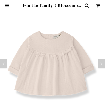
1+in the family（ Blossom )/F
INA( 12・24m ) | 4claps