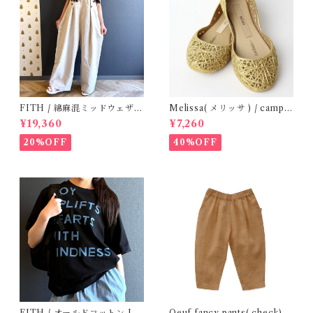
FITH / 綿麻混ミッドウェザー
Melissa( メリッサ ) / campa
サロペット(OM) / Size 1・2
na ( Gold )28-33
¥19,360
¥7,260
20%OFF
40%OFF
FITH / オールドコットン JO
Oeuf fancy pants( check)