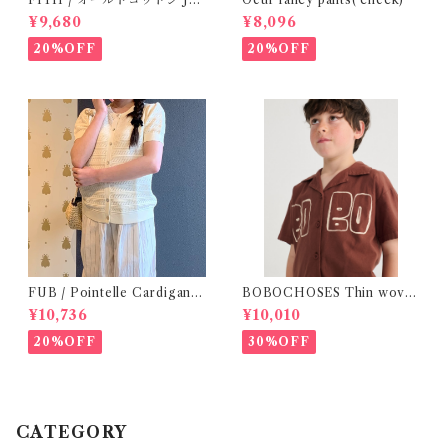
Y Tシャツ(Black) / Size 1・2
¥9,680
¥8,096
20%OFF
20%OFF
FUB / Pointelle Cardigan e
BOBOCHOSES Thin wove
cru ( 140,150 )
n shirt / 2-6Y
¥10,736
¥10,010
20%OFF
30%OFF
CATEGORY