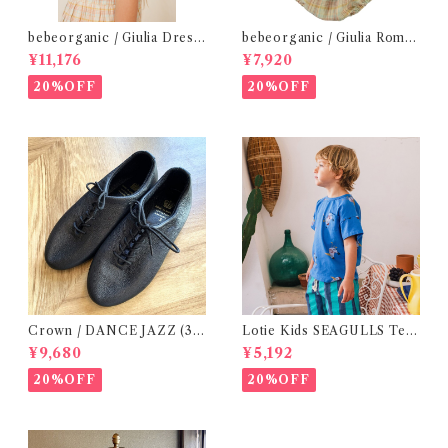
bebeorganic / Giulia Dress
bebeorganic / Giulia Romp
Lagoon Check (2-6y)
er Lagoon Check( 6・12ｍ)
¥11,176
¥7,920
20%OFF
20%OFF
Crown / DANCE JAZZ (3:2
Lotie Kids SEAGULLS Tee
2cm / 6:24-24,5 ) Black
(12m- 8Y)
¥9,680
¥5,192
20%OFF
20%OFF