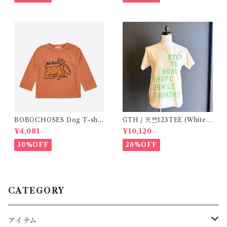
BOBOCHOSES Dog T-shir
GTH / 天竺123TEE (White)
ts ( 12-18m)
/ Size 1
¥4,081
¥10,120
30%OFF
20%OFF
CATEGORY
アイテム