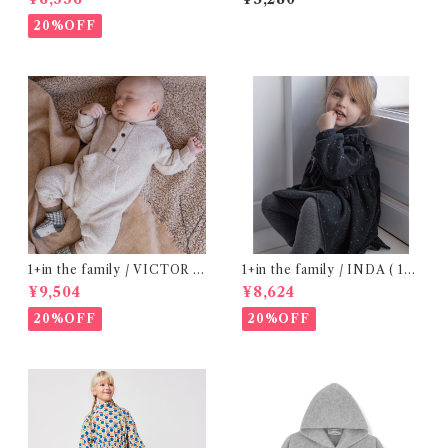
20%OFF
1+in the family / VICTOR (
1+in the family / INDA ( 12-
12m )
48m )
¥9,504
¥8,624
20%OFF
20%OFF