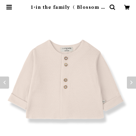
1+in the family（ Blossom )/
ONA( 12・24m ) | 4claps