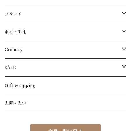
Baby
ブランド
トップス
AS WE GROW
素材・生地
長袖
パンツ
ARCH&LINE
コットン 100%
Country
半袖
長ズボン
スカート
BABE & TESS
リネン( 麻 )
France / フランス
SALE
ノースリーブ
半ズボン
ワンピース
BOBOCHOSES
ウール
Italy / イタリア
男の子
Gift wrapping
カーディガン / 羽織もの
BONHEUR DU JOUR
アルパカ
NY / ニューヨーク
女の子
入園・入学
ニット
Belle chiara
リバティ(生地)
Denmark / デンマーク
レディース