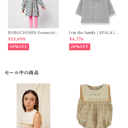
BOBOCHOSES Geometric
1+in the family / AYALA ( 2
Scacs all over dress / 4-8Y
4m )
¥13,090
¥6,776
30%OFF
20%OFF
セール中の商品