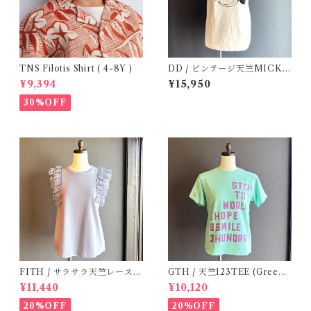
TNS Filotis Shirt ( 4-8Y )
DD / ビンテージ天竺MICKE
YTee (1・2 )
¥9,394
¥15,950
30%OFF
FITH / サラサラ天竺レースT
GTH / 天竺123TEE (Green)
シャツ (BL) / 145・155
/ Size 1
¥11,440
¥10,120
20%OFF
20%OFF