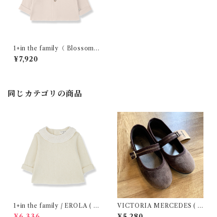
1+in the family（ Blossom
)/ONA( 12・24m )
¥7,920
同じカテゴリの商品
1+in the family / EROLA ( 2
VICTORIA MERCEDES ( 2
4m )
9-34 / Testa )
¥6,336
¥5,280