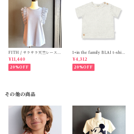
FITH / サラサラ天竺レースT
1+in the family BLAI t-shirt
シャツ (BL) / 145・155
(Grey)
¥11,440
¥4,312
20%OFF
20%OFF
その他の商品