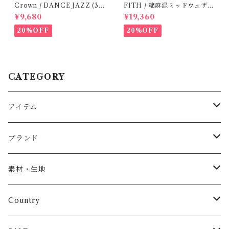
Crown / DANCE JAZZ (3:2
FITH / 綿麻混ミッドウェザー
2cm / 6:24-24,5 ) Black
サロペット(OM) / Size 1・2
¥9,680
¥19,360
20%OFF
20%OFF
CATEGORY
アイテム
Baby
ブランド
トップス
AS WE GROW
素材・生地
長袖
パンツ
ARCH&LINE
コットン 100%
Country
半袖