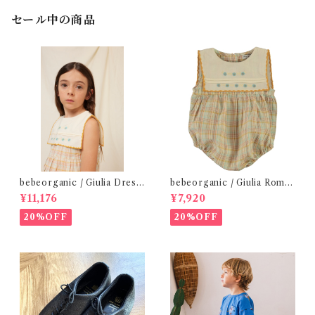
セール中の商品
bebeorganic / Giulia Dress
bebeorganic / Giulia Romp
Lagoon Check (2-6y)
er Lagoon Check( 6・12ｍ)
¥11,176
¥7,920
20%OFF
20%OFF