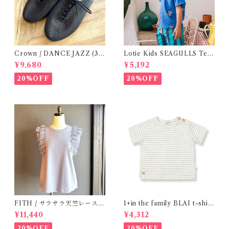
Crown / DANCE JAZZ (3:2
Lotie Kids SEAGULLS Tee
2cm / 6:24-24,5 ) Black
(12m- 8Y)
¥9,680
¥5,192
20%OFF
20%OFF
FITH / サラサラ天竺レースT
1+in the family BLAI t-shirt
シャツ (BL) / 145・155
(Grey)
¥11,440
¥4,312
20%OFF
20%OFF