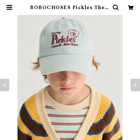
BOBOCHOSES Pickles The d
og denim cap / 52,54 | 4claps