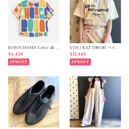
BOBOCHOSES Color all o
GTH / KAZ OMORI ペイン
ver T-shirt / 2-6y
トTee
¥6,424
¥11,440
20%OFF
20%OFF