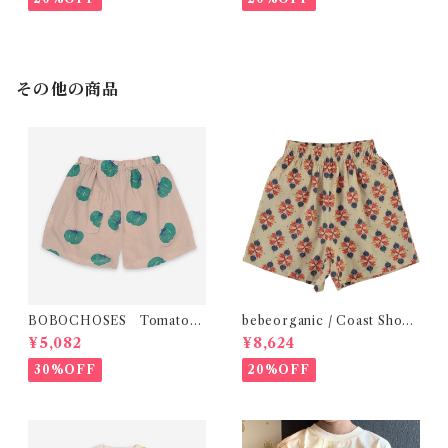
その他の商品
BOBOCHOSES Tomatoes
bebeorganic / Coast Short
All Over Woven Shorts
s Under The Sea ( 3・５Y)
¥5,082
¥8,624
30%OFF
20%OFF