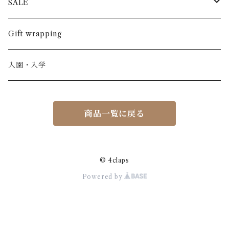
長ズボン
スカート
BABE & TESS
リネン( 麻 )
France / フランス
SALE
ノースリーブ
半ズボン
ワンピース
BOBOCHOSES
ウール
Italy / イタリア
男の子
Gift wrapping
カーディガン / 羽織もの
BONHEUR DU JOUR
アルパカ
NY / ニューヨーク
女の子
入園・入学
ニット
Belle chiara
リバティ(生地)
Denmark / デンマーク
レディース
商品一覧に戻る
アウター
Baby clic
Spain / スペイン
くつ・帽子・Bag
くつ / サンダル / ブーツ
Bisgaard
Holland / オランダ
© 4claps
Powered by
リュック / バッグ / ポーチ
CHRISTINArohde
Germany / ドイツ
アクセサリー
CORAL＆TUSK
BRAZIL / ブラジル