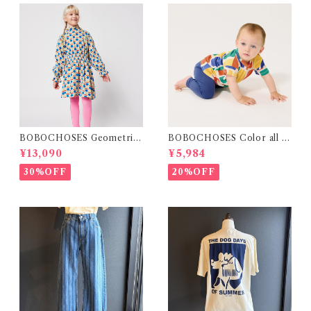
BOBOCHOSES Geometric
BOBOCHOSES Color all o
Scacs all over dress / 4-8Y
ver T-shirt / 12・24m
¥13,090
¥5,984
30%OFF
20%OFF