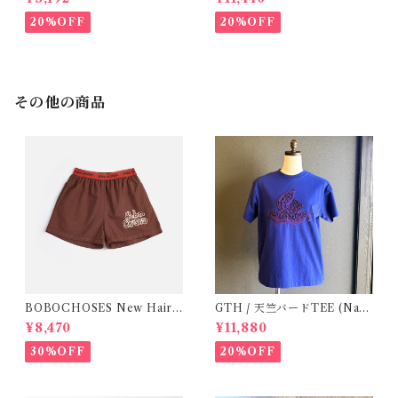
20%OFF
20%OFF
その他の商品
BOBOCHOSES New Hairli
GTH / 天竺バードTEE (Navy
ne denim bermuda shorts /
BL) / Size２
¥8,470
¥11,880
2-6Y
30%OFF
20%OFF