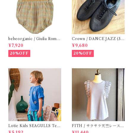
bebeorganic / Giulia Romp
Crown / DANCE JAZZ (3:2
er Lagoon Check( 6・12ｍ)
2cm / 6:24-24,5 ) Black
¥7,920
¥9,680
20%OFF
20%OFF
Lotie Kids SEAGULLS Tee
FITH / サラサラ天竺レースT
(12m- 8Y)
シャツ (BL) / 145・155
¥5,192
¥11,440