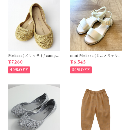
Melissa( メリッサ ) / campa
mini Melissa (ミニメリッサ)
na ( Gold )28-33
/ MAR SANDAL
¥7,260
¥6,545
40%OFF
30%OFF