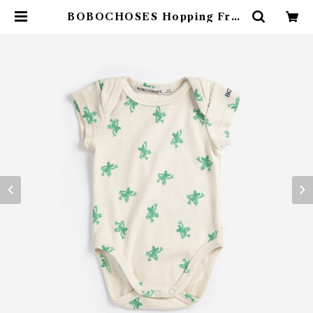
BOBOCHOSES Hopping Frog
all over body /6・12m | 4clap
s