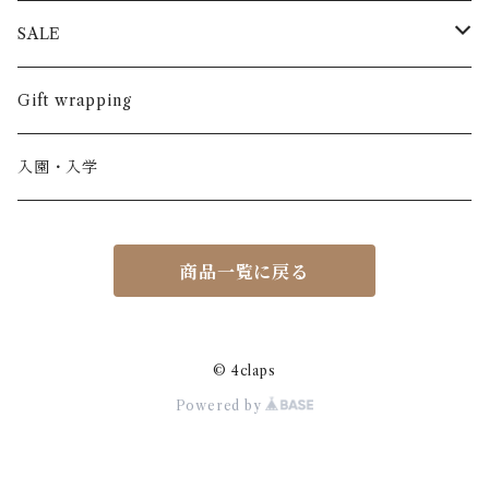
半袖
長ズボン
スカート
BABE & TESS
リネン( 麻 )
France / フランス
SALE
ノースリーブ
半ズボン
ワンピース
BOBOCHOSES
ウール
Italy / イタリア
男の子
Gift wrapping
カーディガン / 羽織もの
BONHEUR DU JOUR
アルパカ
NY / ニューヨーク
女の子
入園・入学
ニット
Belle chiara
リバティ(生地)
Denmark / デンマーク
レディース
商品一覧に戻る
アウター
Baby clic
Spain / スペイン
くつ・帽子・Bag
くつ / サンダル / ブーツ
Bisgaard
Holland / オランダ
© 4claps
Powered by
リュック / バッグ / ポーチ
CHRISTINArohde
Germany / ドイツ