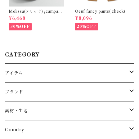
Melissa(メリッサ) /campana
Oeuf fancy pants( check)
(Silver)28-32
¥6,468
¥8,096
30%OFF
20%OFF
CATEGORY
アイテム
Baby
ブランド
トップス
AS WE GROW
素材・生地
長袖
パンツ
ARCH&LINE
コットン 100%
Country