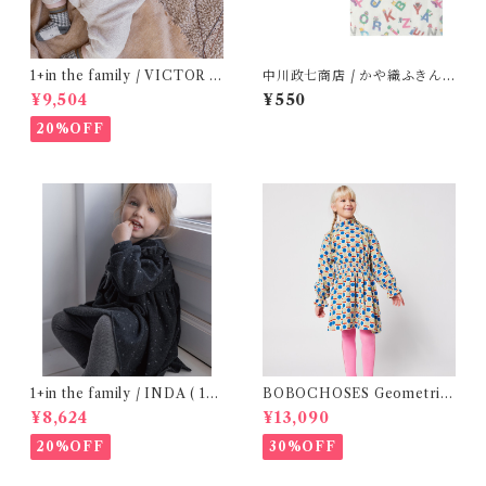
1+in the family / VICTOR (
中川政七商店 / かや織ふきん (
12m )
tupera tupera ABCパーティ
¥9,504
¥550
ー)
20%OFF
1+in the family / INDA ( 12-
BOBOCHOSES Geometric
48m )
Scacs all over dress / 4-8Y
¥8,624
¥13,090
20%OFF
30%OFF