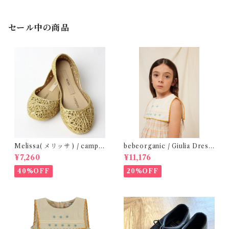
セール中の商品
Melissa( メリッサ ) / campa
bebeorganic / Giulia Dress
na ( Gold )28-33
Lagoon Check (2-6y)
¥7,260
¥11,176
40%OFF
20%OFF