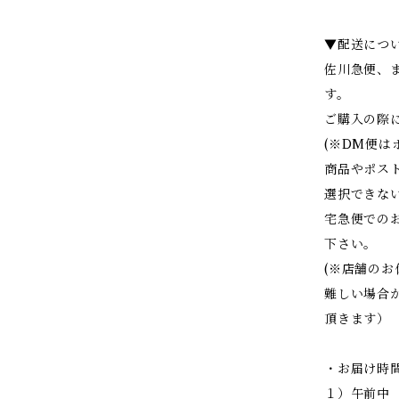
▼配送につ
佐川急便、
す。
ご購入の際
(※DM便
商品やポス
選択できな
宅急便での
下さい。
(※店舗の
難しい場合
頂きます）
・お届け時
１）午前中