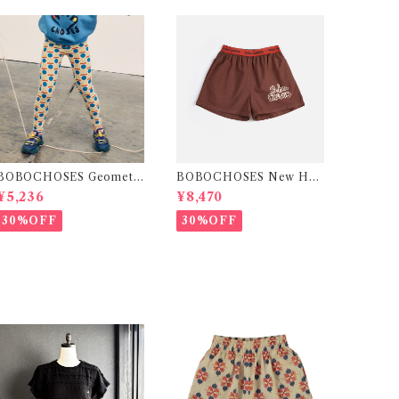
BOBOCHOSES Geometri
BOBOCHOSES New Hai
c Scacs Leggings / 2-8Y
rline denim bermuda sho
¥5,236
¥8,470
rts / 2-6Y
30%OFF
30%OFF