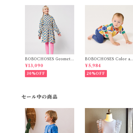
BOBOCHOSES Geometri
BOBOCHOSES Color all
c Scacs all over dress / 4
over T-shirt / 12・24m
¥13,090
¥5,984
-8Y
30%OFF
20%OFF
セール中の商品