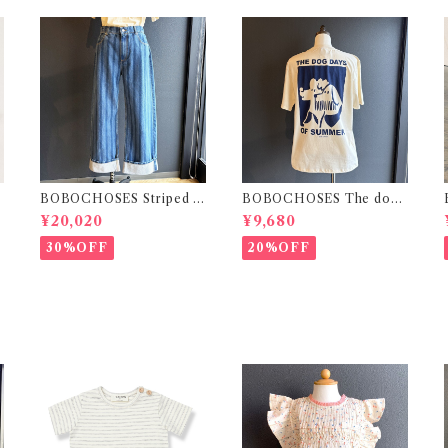
BOBOCHOSES Striped w
BOBOCHOSES The dog
ide-leg denim pants / M
day of summer unisex T-
¥20,020
¥9,680
shirt / S.M
30%OFF
20%OFF