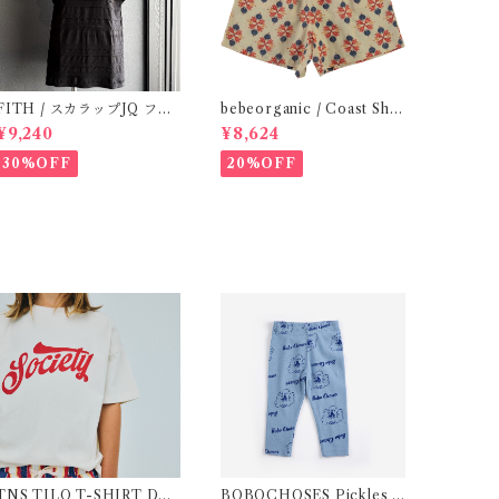
ITH / スカラップJQ フレ
bebeorganic / Coast Sho
ンチスリーブTシャツ (Blac
rts Under The Sea ( 3・５
¥9,240
¥8,624
k) / Size 1・2
Y)
30%OFF
20%OFF
S TILO T-SHIRT DEE
BOBOCHOSES Pickles T