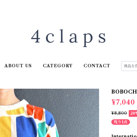
ABOUT US
CATEGORY
CONTACT
BOBOCHOS
¥7,040
¥8,800
20
残り1点
Internatio