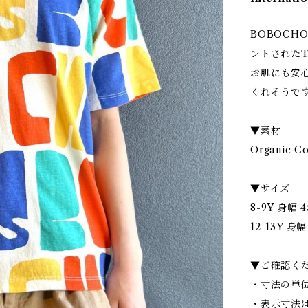
BOBOCH
ントされたTシ
お肌にも安
くれそうで
▼素材
Organic C
▼サイズ
8-9Y 身幅 4
12-13Y 身幅
▼ご確認く
・寸法の単位
・表示寸法