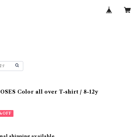
ES Color all over T-shirt / 8-12y
%OFF
nal shipping available