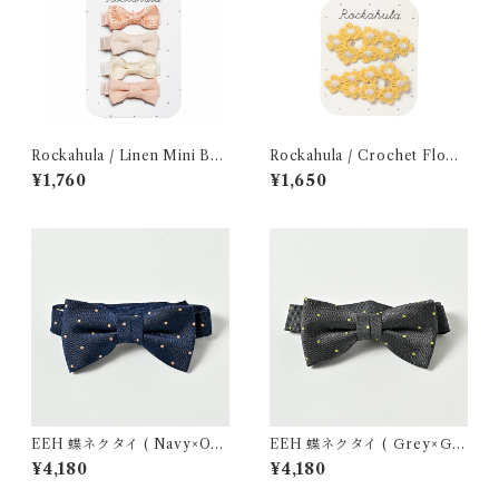
Rockahula / Linen Mini Bo
Rockahula / Crochet Flowe
w Clips
r Clips
¥1,760
¥1,650
EEH 蝶ネクタイ ( Navy×Ora
EEH 蝶ネクタイ ( Ｇrey×Ｇr
nge )
een )
¥4,180
¥4,180