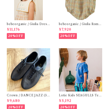
bebeorganic / Giulia Dress
bebeorganic / Giulia Romp
Lagoon Check (2-6y)
er Lagoon Check( 6・12ｍ)
¥11,176
¥7,920
20%OFF
20%OFF
Crown / DANCE JAZZ (3:2
Lotie Kids SEAGULLS Tee
2cm / 6:24-24,5 ) Black
(12m- 8Y)
¥9,680
¥5,192
20%OFF
20%OFF