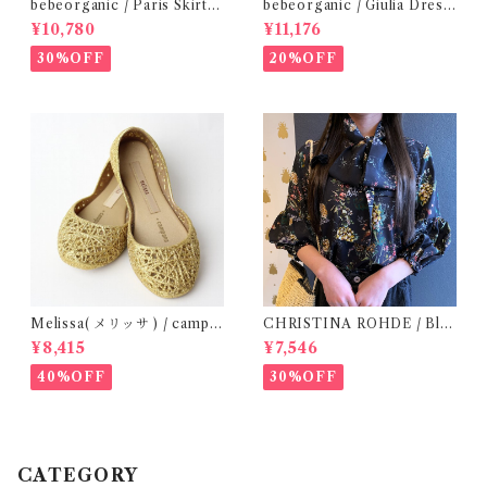
bebeorganic / Paris Skirt
bebeorganic / Giulia Dress
Nostalgic Florals (10・12y)
Lagoon Check (2-6y)
¥10,780
¥11,176
30%OFF
20%OFF
Melissa( メリッサ ) / campa
CHRISTINA ROHDE / Blo
na ( Gold )36/38
use ( 12-14Y)
¥8,415
¥7,546
40%OFF
30%OFF
CATEGORY