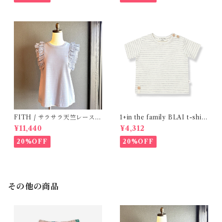
FITH / サラサラ天竺レースT
1+in the family BLAI t-shirt
シャツ (BL) / 145・155
(Grey)
¥11,440
¥4,312
20%OFF
20%OFF
その他の商品