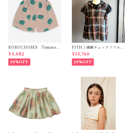
BOBOCHOSES Tomatoes
FITH / 綿麻チェックフリルブ
All Over Woven Shorts
ラウス(Black) / Size 2
¥5,082
¥15,760
30%OFF
20%OFF