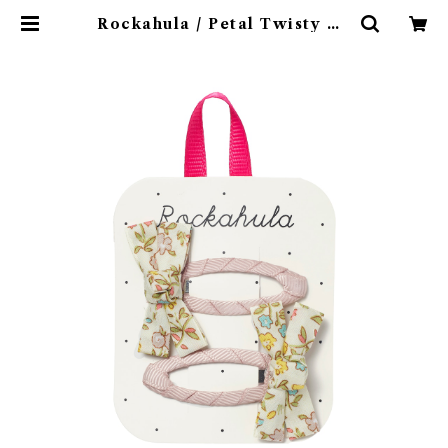
Rockahula / Petal Twisty Bo
w Clips | 4claps