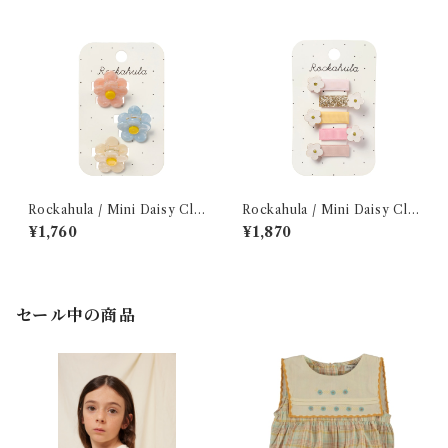
Rockahula / Mini Daisy Cla
Rockahula / Mini Daisy Clip
w Clips
Set
¥1,760
¥1,870
セール中の商品