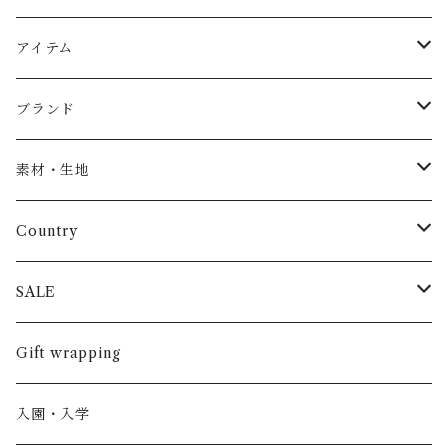
アイテム
Baby
ブランド
トップス
AS WE GROW
素材・生地
長袖
パンツ
ARCH&LINE
コットン 100%
Country
半袖
長ズボン
スカート
BABE & TESS
リネン( 麻 )
France / フランス
SALE
ノースリーブ
半ズボン
ワンピース
BOBOCHOSES
ウール
Italy / イタリア
男の子
Gift wrapping
カーディガン / 羽織もの
BONHEUR DU JOUR
アルパカ
NY / ニューヨーク
女の子
入園・入学