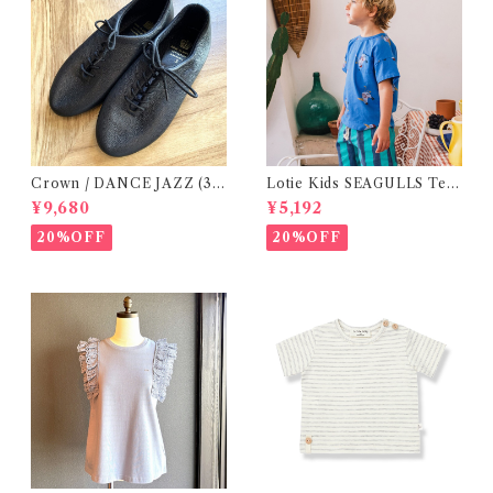
Crown / DANCE JAZZ (3:2
Lotie Kids SEAGULLS Tee
2cm / 6:24-24,5 ) Black
(12m- 8Y)
¥9,680
¥5,192
20%OFF
20%OFF