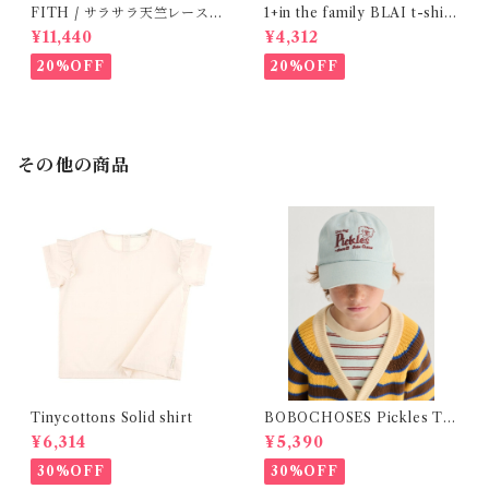
FITH / サラサラ天竺レースT
1+in the family BLAI t-shirt
シャツ (BL) / 145・155
(Grey)
¥11,440
¥4,312
20%OFF
20%OFF
その他の商品
Tinycottons Solid shirt
BOBOCHOSES Pickles Th
e dog denim cap / 52,54
¥6,314
¥5,390
30%OFF
30%OFF