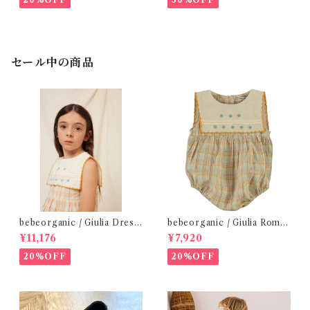
セール中の商品
bebeorganic / Giulia Dress
bebeorganic / Giulia Romp
Lagoon Check (2-6y)
er Lagoon Check( 6・12ｍ)
¥11,176
¥7,920
20%OFF
20%OFF