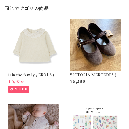
同じカテゴリの商品
1+in the family / EROLA ( 2
VICTORIA MERCEDES ( 2
4m )
9-34 / Testa )
¥6,336
¥5,280
20%OFF