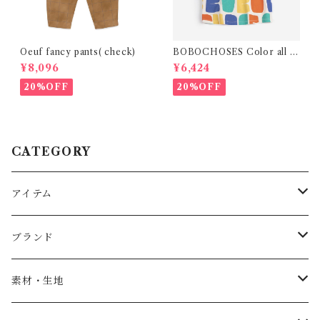
Oeuf fancy pants( check)
BOBOCHOSES Color all o
ver T-shirt / 2-6y
¥8,096
¥6,424
20%OFF
20%OFF
CATEGORY
アイテム
Baby
ブランド
トップス
AS WE GROW
素材・生地