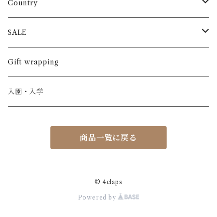
長袖
パンツ
ARCH&LINE
コットン 100%
Country
半袖
長ズボン
スカート
BABE & TESS
リネン( 麻 )
France / フランス
SALE
ノースリーブ
半ズボン
ワンピース
BOBOCHOSES
ウール
Italy / イタリア
男の子
Gift wrapping
カーディガン / 羽織もの
BONHEUR DU JOUR
アルパカ
NY / ニューヨーク
女の子
入園・入学
ニット
Belle chiara
リバティ(生地)
Denmark / デンマーク
レディース
商品一覧に戻る
アウター
Baby clic
Spain / スペイン
くつ・帽子・Bag
くつ / サンダル / ブーツ
Bisgaard
Holland / オランダ
© 4claps
Powered by
リュック / バッグ / ポーチ
CHRISTINArohde
Germany / ドイツ