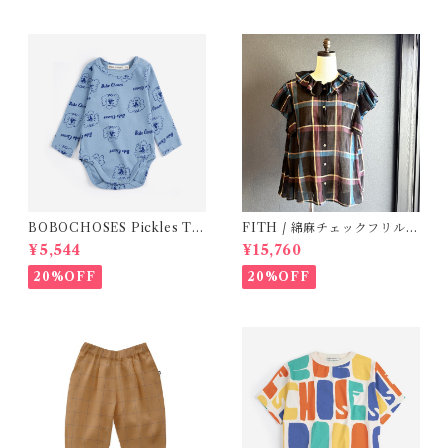
BOBOCHOSES Pickles Th
FITH / 綿麻チェックフリルブ
e Dog all over body /9-12
ラウス(Black) / Size 2
¥5,544
¥15,760
m
20%OFF
20%OFF