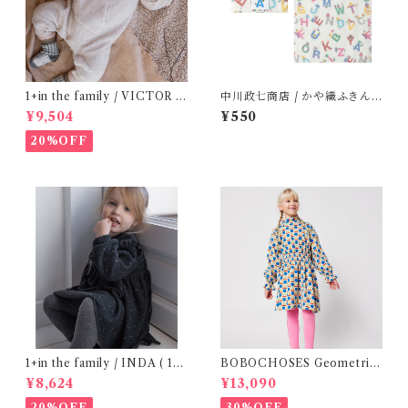
1+in the family / VICTOR (
中川政七商店 / かや織ふきん (
12m )
tupera tupera ABCパーティ
¥9,504
¥550
ー)
20%OFF
1+in the family / INDA ( 12-
BOBOCHOSES Geometric
48m )
Scacs all over dress / 4-8Y
¥8,624
¥13,090
20%OFF
30%OFF