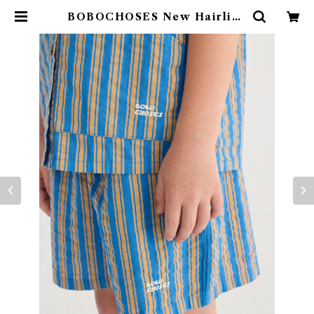
BOBOCHOSES New Hairline
denim bermuda shorts / 2-4Y
| 4claps