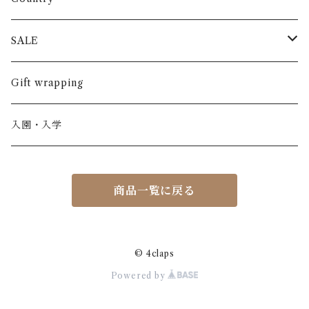
半袖
長ズボン
スカート
BABE & TESS
リネン( 麻 )
France / フランス
SALE
ノースリーブ
半ズボン
ワンピース
BOBOCHOSES
ウール
Italy / イタリア
男の子
Gift wrapping
カーディガン / 羽織もの
BONHEUR DU JOUR
アルパカ
NY / ニューヨーク
女の子
入園・入学
ニット
Belle chiara
リバティ(生地)
Denmark / デンマーク
レディース
商品一覧に戻る
アウター
Baby clic
Spain / スペイン
くつ・帽子・Bag
くつ / サンダル / ブーツ
Bisgaard
Holland / オランダ
© 4claps
Powered by
リュック / バッグ / ポーチ
CHRISTINArohde
Germany / ドイツ