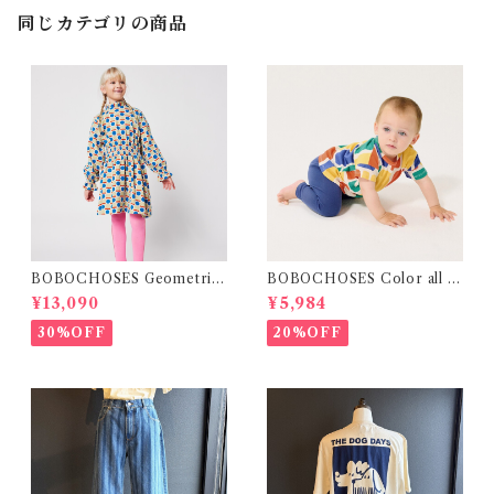
同じカテゴリの商品
BOBOCHOSES Geometric
BOBOCHOSES Color all o
Scacs all over dress / 4-8Y
ver T-shirt / 12・24m
¥13,090
¥5,984
30%OFF
20%OFF