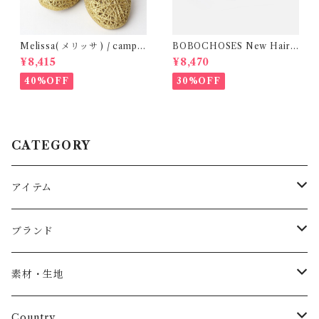
Melissa( メリッサ ) / campa
BOBOCHOSES New Hairli
na ( Gold )36/38
ne denim bermuda shorts /
¥8,415
¥8,470
2-6Y
40%OFF
30%OFF
CATEGORY
アイテム
Baby
ブランド
トップス
AS WE GROW
素材・生地
長袖
パンツ
ARCH&LINE
コットン 100%
Country