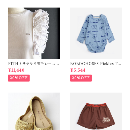
FITH / サラサラ天竺レースT
BOBOCHOSES Pickles Th
シャツ (White) / 145・155
e Dog all over body /9-12
¥11,440
¥5,544
m
20%OFF
20%OFF