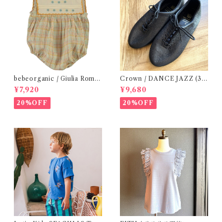
bebeorganic / Giulia Romp
Crown / DANCE JAZZ (3:2
er Lagoon Check( 6・12ｍ)
2cm / 6:24-24,5 ) Black
¥7,920
¥9,680
20%OFF
20%OFF