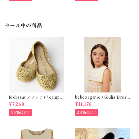
セール中の商品
Melissa( メリッサ ) / campa
bebeorganic / Giulia Dress
na ( Gold )28-33
Lagoon Check (2-6y)
¥7,260
¥11,176
40%OFF
20%OFF