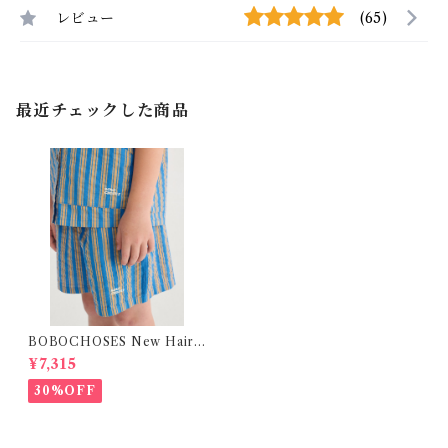
レビュー
(65)
最近チェックした商品
BOBOCHOSES New Hairli
ne denim bermuda shorts /
¥7,315
2-4Y
30%OFF