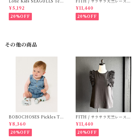
Lotie Kids SEAGULLS Tee
FITH / サラサラ天竺レースT
(12m- 8Y)
シャツ (BL) / 145・155
¥5,192
¥11,440
20%OFF
20%OFF
その他の商品
BOBOCHOSES Pickles Th
FITH / サラサラ天竺レースT
e Dog all over denim plays
シャツ (Black) / 145・155
¥8,360
¥11,440
uit /9-24m
20%OFF
20%OFF