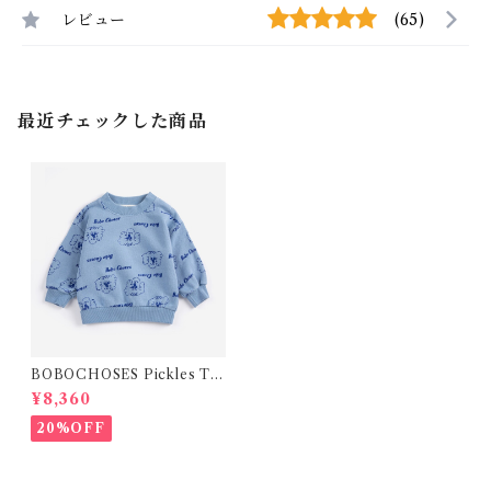
レビュー
(65)
最近チェックした商品
BOBOCHOSES Pickles Th
e Dog all over sweatshirt /
¥8,360
24m(92)
20%OFF