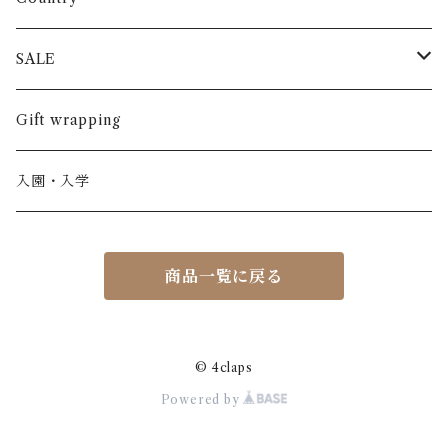
半袖
長ズボン
スカート
BABE & TESS
リネン( 麻 )
France / フランス
SALE
ノースリーブ
半ズボン
ワンピース
BOBOCHOSES
ウール
Italy / イタリア
男の子
Gift wrapping
カーディガン / 羽織もの
BONHEUR DU JOUR
アルパカ
NY / ニューヨーク
女の子
入園・入学
ニット
Belle chiara
リバティ(生地)
Denmark / デンマーク
レディース
商品一覧に戻る
アウター
Baby clic
Spain / スペイン
くつ・帽子・Bag
くつ / サンダル / ブーツ
Bisgaard
Holland / オランダ
© 4claps
Powered by
リュック / バッグ / ポーチ
CHRISTINArohde
Germany / ドイツ