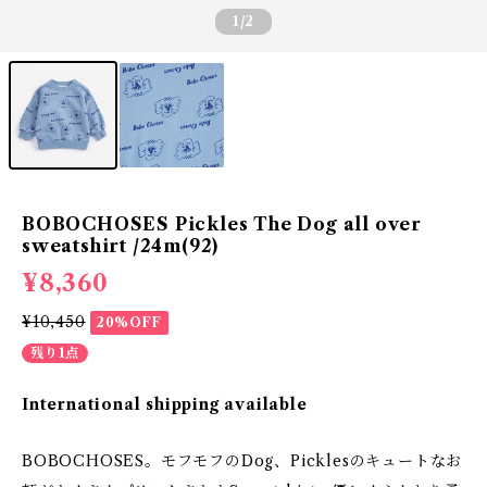
1
/2
BOBOCHOSES Pickles The Dog all over
sweatshirt /24m(92)
¥8,360
¥10,450
20%OFF
残り1点
International shipping available
BOBOCHOSES。モフモフのDog、Picklesのキュートなお