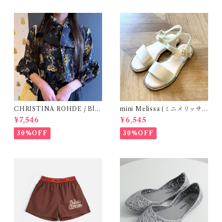
CHRISTINA ROHDE / Blo
mini Melissa (ミニメリッサ)
use ( 12-14Y)
/ MAR SANDAL
¥7,546
¥6,545
30%OFF
30%OFF