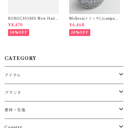
BOBOCHOSES New Hairli
Melissa(メリッサ) /campana
ne denim bermuda shorts /
(Silver)28-32
¥8,470
¥6,468
2-6Y
30%OFF
30%OFF
CATEGORY
アイテム
Baby
ブランド
トップス
AS WE GROW
素材・生地
長袖
パンツ
ARCH&LINE
コットン 100%
Country