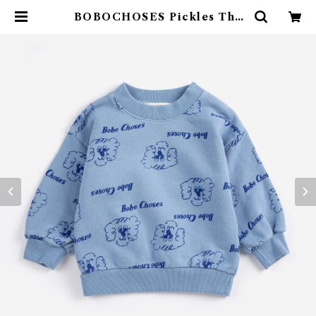
BOBOCHOSES Pickles The
Dog all over sweatshirt /24
m(92) | 4claps