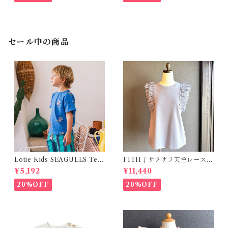
セール中の商品
Lotie Kids SEAGULLS Tee
FITH / サラサラ天竺レースT
(12m- 8Y)
シャツ (BL) / 145・155
¥5,192
¥11,440
20%OFF
20%OFF