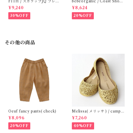
FITH / スカラップJQ フレン
bebeorganic / Coast Short
チスリーブTシャツ (Black) /
s Under The Sea ( 3・５Y)
¥9,240
¥8,624
Size 1・2
30%OFF
20%OFF
その他の商品
Oeuf fancy pants( check)
Melissa( メリッサ ) / campa
na ( Gold )28-33
¥8,096
¥7,260
20%OFF
40%OFF