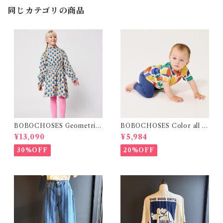
同じカテゴリの商品
BOBOCHOSES Geometric
BOBOCHOSES Color all o
Scacs all over dress / 4-8Y
ver T-shirt / 12・24m
¥13,090
¥5,984
30%OFF
20%OFF