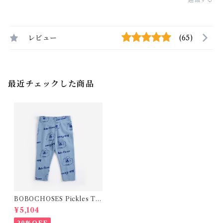
レビュー
(65)
最近チェックした商品
BOBOCHOSES Pickles Th
e Dog all over leggings /9-
¥5,104
24m