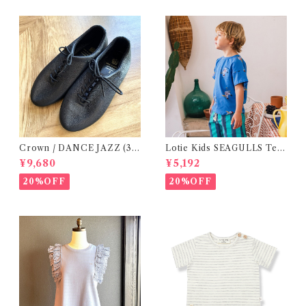
Crown / DANCE JAZZ (3:2
Lotie Kids SEAGULLS Tee
2cm / 6:24-24,5 ) Black
(12m- 8Y)
¥9,680
¥5,192
20%OFF
20%OFF