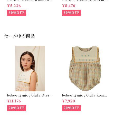
BOBOCHOSES Geometric
BOBOCHOSES New Hairli
Scacs Leggings / 2-8Y
ne denim bermuda shorts /
¥5,236
¥8,470
2-6Y
30%OFF
30%OFF
セール中の商品
bebeorganic / Giulia Dress
bebeorganic / Giulia Romp
Lagoon Check (2-6y)
er Lagoon Check( 6・12ｍ)
¥11,176
¥7,920
20%OFF
20%OFF