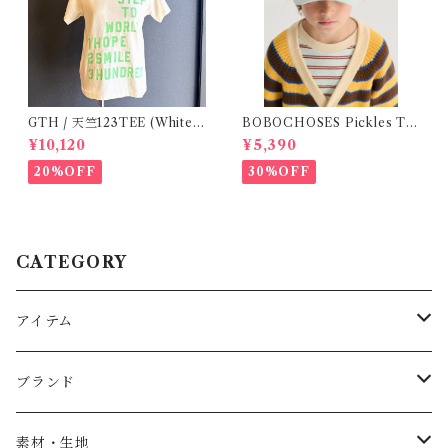
GTH / 天竺123TEE (White)
BOBOCHOSES Pickles Th
/ Size 1
e dog denim cap / 52,54
¥10,120
¥5,390
20%OFF
30%OFF
CATEGORY
アイテム
Baby
ブランド
トップス
AS WE GROW
素材・生地