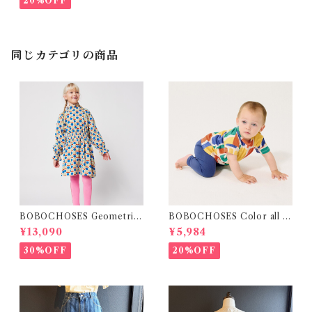
20%OFF
同じカテゴリの商品
BOBOCHOSES Geometric
BOBOCHOSES Color all o
Scacs all over dress / 4-8Y
ver T-shirt / 12・24m
¥13,090
¥5,984
30%OFF
20%OFF