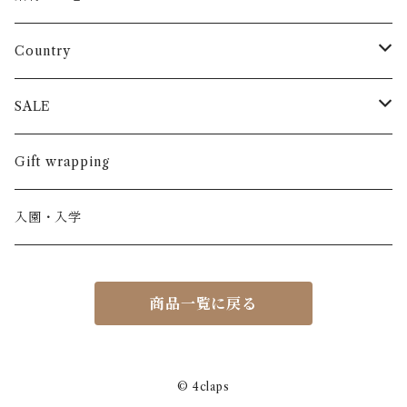
長袖
パンツ
ARCH&LINE
コットン 100%
Country
半袖
長ズボン
スカート
BABE & TESS
リネン( 麻 )
France / フランス
SALE
ノースリーブ
半ズボン
ワンピース
BOBOCHOSES
ウール
Italy / イタリア
男の子
Gift wrapping
カーディガン / 羽織もの
BONHEUR DU JOUR
アルパカ
NY / ニューヨーク
女の子
入園・入学
ニット
Belle chiara
リバティ(生地)
Denmark / デンマーク
レディース
商品一覧に戻る
アウター
Baby clic
Spain / スペイン
くつ・帽子・Bag
くつ / サンダル / ブーツ
Bisgaard
Holland / オランダ
© 4claps