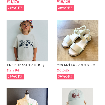
¥11,176
¥10,120
20%OFF
20%OFF
TNS BONSAI T-SHIRT / 1
mini Melissa (ミニメリッサ)
6Y
/ MAR SANDAL
¥5,984
¥6,545
20%OFF
30%OFF