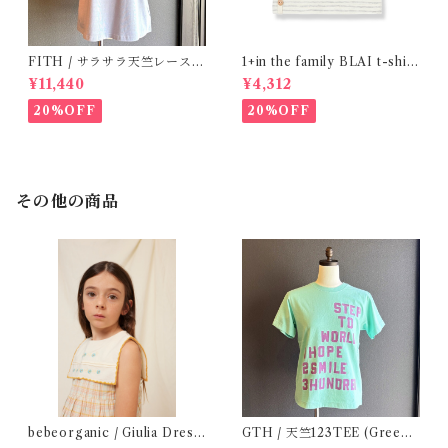
FITH / サラサラ天竺レースT
1+in the family BLAI t-shirt
シャツ (BL) / 145・155
(Grey)
¥11,440
¥4,312
20%OFF
20%OFF
その他の商品
bebeorganic / Giulia Dress
GTH / 天竺123TEE (Green)
Lagoon Check (2-6y)
/ Size 1