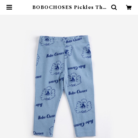
BOBOCHOSES Pickles The
Dog all over leggings /9-24m
| 4claps