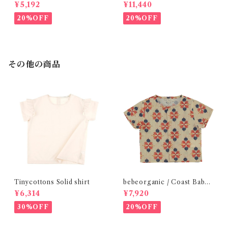
(12m- 8Y)
シャツ (BL) / 145・155
¥5,192
¥11,440
20%OFF
20%OFF
その他の商品
Tinycottons Solid shirt
bebeorganic / Coast Baby
Shirt Under The Sea ( 24m)
¥6,314
¥7,920
30%OFF
20%OFF