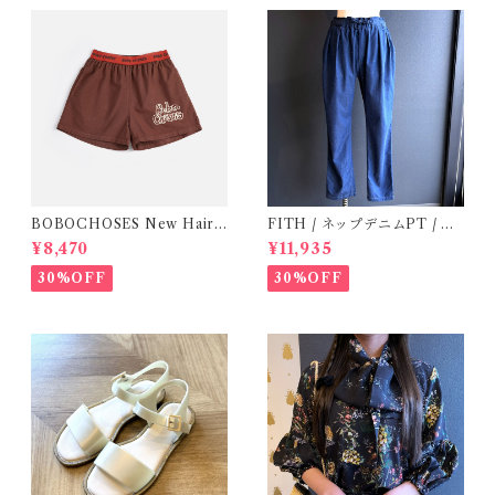
BOBOCHOSES New Hairli
FITH / ネップデニムPT / サ
ne denim bermuda shorts /
イズ2
¥8,470
¥11,935
2-6Y
30%OFF
30%OFF