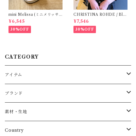
mini Melissa (ミニメリッサ)
CHRISTINA ROHDE / Blo
/ MAR SANDAL
use ( 12-14Y)
¥6,545
¥7,546
30%OFF
30%OFF
CATEGORY
アイテム
Baby
ブランド
トップス
AS WE GROW
素材・生地
長袖
パンツ
ARCH&LINE
コットン 100%
Country