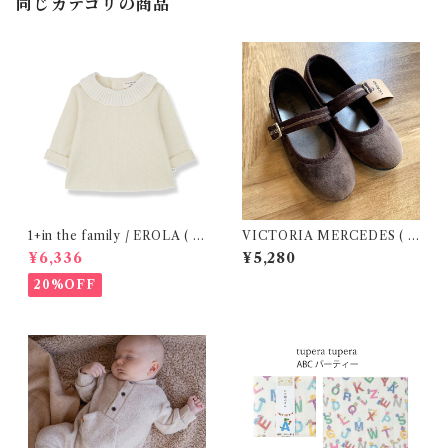
同じカテゴリの商品
1+in the family / EROLA ( 2
VICTORIA MERCEDES ( 2
4m )
9-34 / Testa )
¥6,336
¥5,280
20%OFF