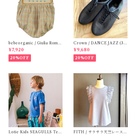
bebeorganic / Giulia Romp
Crown / DANCE JAZZ (3:2
er Lagoon Check( 6・12ｍ)
2cm / 6:24-24,5 ) Black
¥7,920
¥9,680
20%OFF
20%OFF
Lotie Kids SEAGULLS Tee
FITH / サラサラ天竺レースT