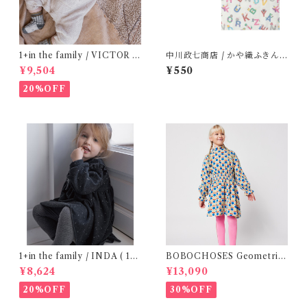
1+in the family / VICTOR (
中川政七商店 / かや織ふきん (
12m )
tupera tupera ABCパーティ
¥9,504
¥550
ー)
20%OFF
1+in the family / INDA ( 12-
BOBOCHOSES Geometric
48m )
Scacs all over dress / 4-8Y
¥8,624
¥13,090
20%OFF
30%OFF