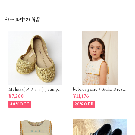
セール中の商品
Melissa( メリッサ ) / campa
bebeorganic / Giulia Dress
na ( Gold )28-33
Lagoon Check (2-6y)
¥7,260
¥11,176
40%OFF
20%OFF