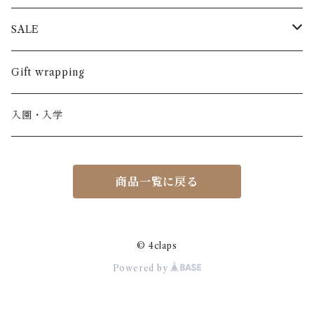
半袖
長ズボン
スカート
BABE & TESS
リネン( 麻 )
France / フランス
SALE
ノースリーブ
半ズボン
ワンピース
BOBOCHOSES
ウール
Italy / イタリア
男の子
Gift wrapping
カーディガン / 羽織もの
BONHEUR DU JOUR
アルパカ
NY / ニューヨーク
女の子
入園・入学
ニット
Belle chiara
リバティ(生地)
Denmark / デンマーク
レディース
商品一覧に戻る
アウター
Baby clic
Spain / スペイン
くつ・帽子・Bag
くつ / サンダル / ブーツ
Bisgaard
Holland / オランダ
© 4claps
Powered by
リュック / バッグ / ポーチ
CHRISTINArohde
Germany / ドイツ