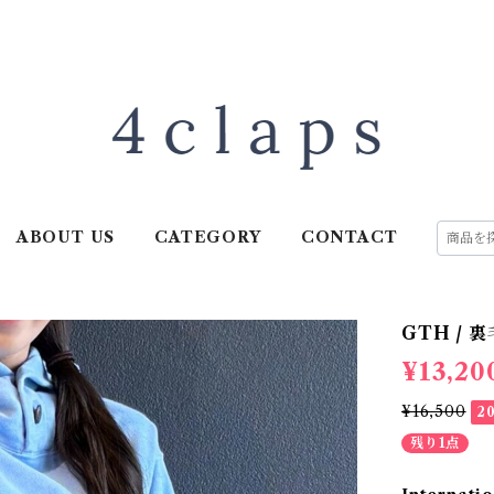
ABOUT US
CATEGORY
CONTACT
GTH / 裏
¥13,20
¥16,500
2
残り1点