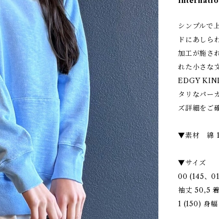
Internatio
シンプルで
ドにあしら
加工が施さ
れた小さな文字
EDGY K
タリなパー
ズ詳細をご
▼素材 綿 1
▼サイズ
00 (145、
袖丈 50,5 
1 (150) 身幅