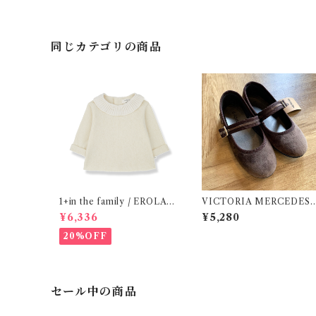
同じカテゴリの商品
1+in the family / EROLA (
VICTORIA MERCEDES 
24m )
29-34 / Testa )
¥6,336
¥5,280
20%OFF
セール中の商品