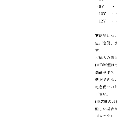
・8Y ・・
・10Y ・・
・12Y ・・
▼配送につ
佐川急便、
す。
ご購入の際
(※DM便
商品やポス
選択できな
宅急便での
下さい。
(※店舗の
難しい場合
頂きます）