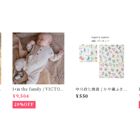
(
1+in the family / VICTOR
中川政七商店 / かや織ふきん
( 12m )
( tupera tupera ABCパー
¥9,504
¥550
ティー)
20%OFF