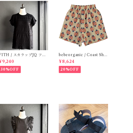
ITH / スカラップJQ フレ
bebeorganic / Coast Sho
ンチスリーブTシャツ (Blac
rts Under The Sea ( 3・５
¥9,240
¥8,624
k) / Size 1・2
Y)
30%OFF
20%OFF