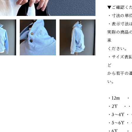
▼ご確認く
・寸法の単位
・表示寸法
実際の商品
承
ください。
・サイズ表
ど
から若干の
い。
・12m ・
・2Y ・・
・3～4Y ・
・5～6Y ・・
・6Y ・・