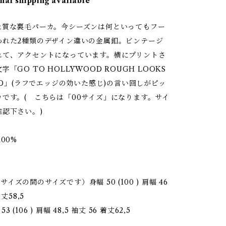
nal shipping available
上質な裏毛パーカ。今シーズンは何といってもフー
われた2種類のデザイン違いの金属釦。ビンテージ
れて、アクセントになっています。横にプリントさ
「GO TO HOLLYWOOD ROUGH LOOKS
IND」(ラフでエッジの効いた感じ)の言い回しがピッ
カです。( こちらは「00サイズ」になります。サイ
確認下さい。)
00%
01サイズの間のサイズです）身幅 50 (100 ) 肩幅 46
着丈58,5
 53 (106 ) 肩幅 48,5 袖丈 56 着丈62,5