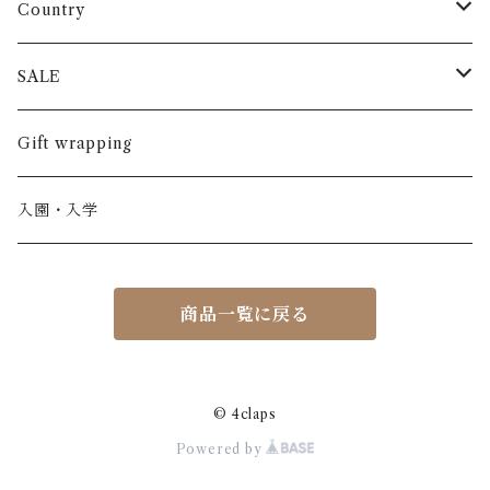
長袖
パンツ
ARCH&LINE
コットン 100%
Country
半袖
長ズボン
スカート
BABE & TESS
リネン( 麻 )
France / フランス
SALE
ノースリーブ
半ズボン
ワンピース
BOBOCHOSES
ウール
Italy / イタリア
男の子
Gift wrapping
カーディガン / 羽織もの
BONHEUR DU JOUR
アルパカ
NY / ニューヨーク
女の子
入園・入学
ニット
Belle chiara
リバティ(生地)
Denmark / デンマーク
レディース
商品一覧に戻る
アウター
Baby clic
Spain / スペイン
くつ・帽子・Bag
くつ / サンダル / ブーツ
Bisgaard
Holland / オランダ
© 4claps
Powered by
リュック / バッグ / ポーチ
CHRISTINArohde
Germany / ドイツ