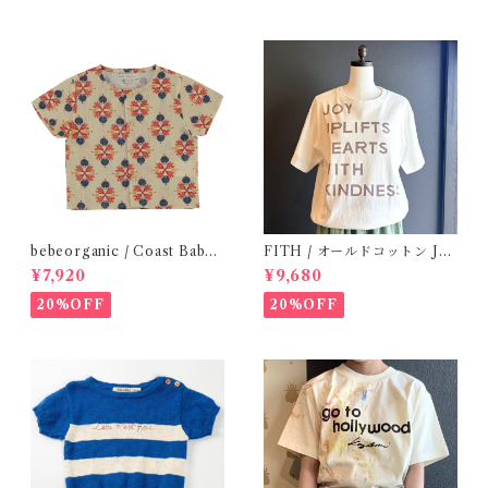
bebeorganic / Coast Baby
FITH / オールドコットン JO
Shirt Under The Sea ( 24m)
Y Tシャツ(White) / Size 2
¥7,920
¥9,680
20%OFF
20%OFF