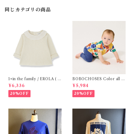
同じカテゴリの商品
1+in the family / EROLA ( 2
BOBOCHOSES Color all o
4m )
ver T-shirt / 12・24m
¥6,336
¥5,984
20%OFF
20%OFF