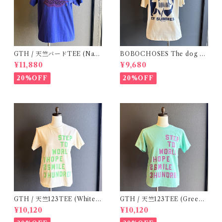
GTH / 天竺バードTEE (Navy
BOBOCHOSES The dog da
BL) / Size２
y of summer unisex T-shirt
¥11,880
¥9,680
/ S.M
20%OFF
20%OFF
GTH / 天竺123TEE (White)
GTH / 天竺123TEE (Green)
/ Size 1
/ Size 1
¥10,120
¥10,120