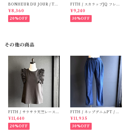
BONHEUR DU JOUR / TO
FITH / スカラップJQ フレン
SCANE BlOUSE (Rose 2~6
チスリーブTシャツ (Black) /
¥8,360
¥9,240
Y)
Size 1・2
20%OFF
30%OFF
その他の商品
FITH / サラサラ天竺レースT
FITH / ネップデニムPT / サ
シャツ (Black) / 145・155
イズ2
¥11,440
¥11,935
20%OFF
30%OFF