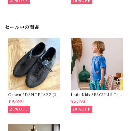
20%OFF
20%OFF
セール中の商品
Crown / DANCE JAZZ (3:2
Lotie Kids SEAGULLS Tee
2cm / 6:24-24,5 ) Black
(12m- 8Y)
¥9,680
¥5,192
20%OFF
20%OFF