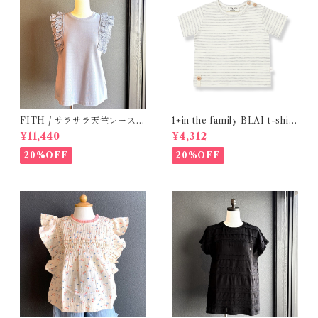
FITH / サラサラ天竺レースT
1+in the family BLAI t-shirt
シャツ (BL) / 145・155
(Grey)
¥11,440
¥4,312
20%OFF
20%OFF