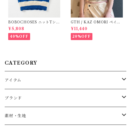
BOBOCHOSES ニットTシャ
GTH / KAZ OMORI ペイン
ツ(ボーダー)
トTee
¥5,808
¥11,440
40%OFF
20%OFF
CATEGORY
アイテム
Baby
ブランド
トップス
AS WE GROW
素材・生地