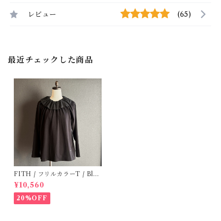
レビュー
(65)
最近チェックした商品
FITH / フリルカラーT / Blac
k ( 1,2 )
¥10,560
20%OFF