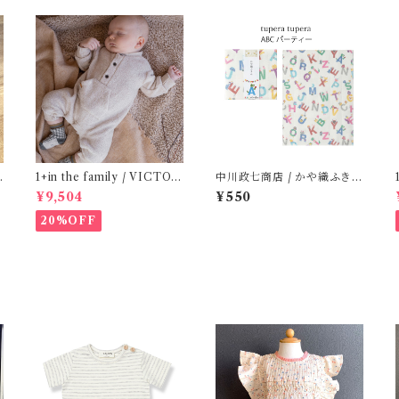
(
1+in the family / VICTOR
中川政七商店 / かや織ふきん
( 12m )
( tupera tupera ABCパー
¥9,504
¥550
ティー)
20%OFF