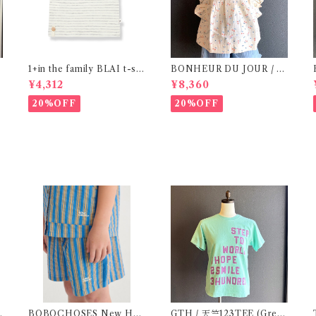
1+in the family BLAI t-shi
BONHEUR DU JOUR / T
F
rt (Grey)
OSCANE BlOUSE (Rose
¥4,312
¥8,360
2~6Y)
20%OFF
20%OFF
BOBOCHOSES New Hai
GTH / 天竺123TEE (Gree