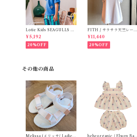
Lotie Kids SEAGULLS Te
FITH / サラサラ天竺レース
e (12m- 8Y)
Tシャツ (BL) / 145・155
¥5,192
¥11,440
20%OFF
20%OFF
その他の商品
Melissa (メリッサ/ Ladies)
bebeorganic / Elwen Bab