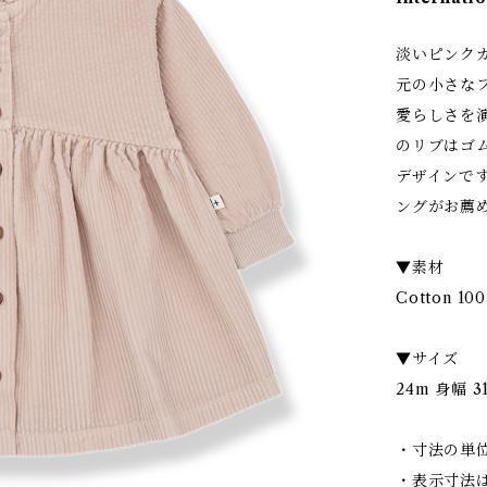
淡いピンク
元の小さな
愛らしさを
のリブはゴ
デザインで
ングがお薦
▼素材
Cotton 10
▼サイズ
24m 身幅 31
・寸法の単位
・表示寸法