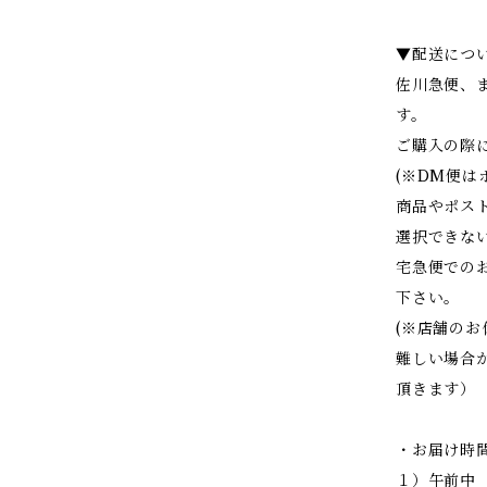
▼配送につ
佐川急便、
す。
ご購入の際
(※DM便
商品やポス
選択できな
宅急便での
下さい。
(※店舗の
難しい場合
頂きます）
・お届け時
１）午前中