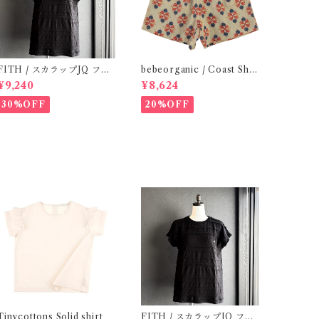
ITH / スカラップJQ フレ
bebeorganic / Coast Sho
ンチスリーブTシャツ (Blac
rts Under The Sea ( 3・５
¥9,240
¥8,624
k) / Size 1・2
Y)
30%OFF
20%OFF
Tinycottons Solid shirt
FITH / スカラップJQ フレ