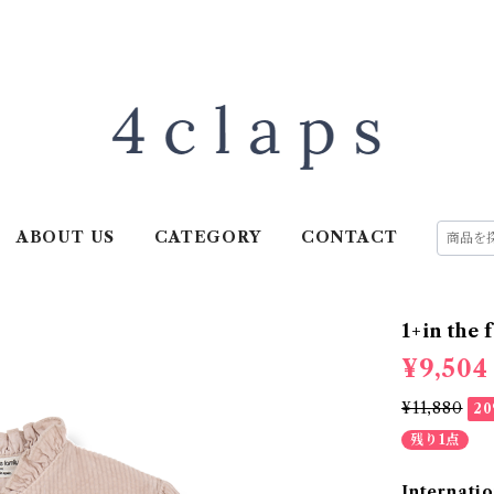
ABOUT US
CATEGORY
CONTACT
1+in the
¥9,504
¥11,880
2
残り1点
Internatio