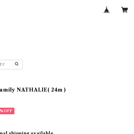
 family NATHALIE( 24m )
0%OFF
nal shipping available