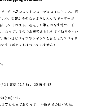
カラーが上品なコットンコーデュロイのドレス。襟
フリル、切替からのたっぷりと入ったギャザーが可
演出してくれます。起毛した柔らかな生地で、袖口
ムになっているのでお着替えもしやすく動きやすい
す。寒い日はタイツやレギンスを合わせたスタイリ
めです（ポケットはついていません）
0％
(62 ) 肩幅 27,5 袖丈 25 着丈 42
は(cm)です。
は目安となっております。 平置きでの採寸の為、