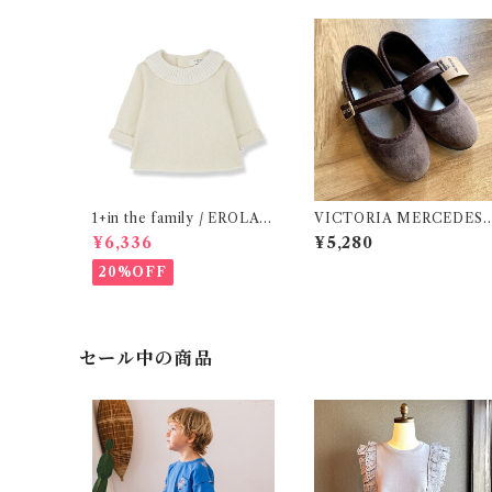
1+in the family / EROLA (
VICTORIA MERCEDES 
24m )
29-34 / Testa )
¥6,336
¥5,280
20%OFF
セール中の商品