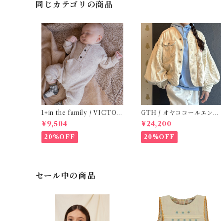
同じカテゴリの商品
1+in the family / VICTOR
GTH / オヤココールエンジ
( 12m )
ニアJK / White ( 1 )
¥9,504
¥24,200
20%OFF
20%OFF
セール中の商品