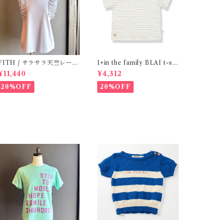
ITH / サラサラ天竺レース
1+in the family BLAI t-shi
Tシャツ (BL) / 145・155
rt (Grey)
¥11,440
¥4,312
20%OFF
20%OFF