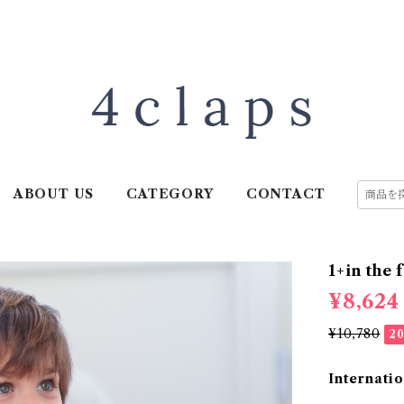
ABOUT US
CATEGORY
CONTACT
1+in the 
¥8,624
¥10,780
2
Internatio