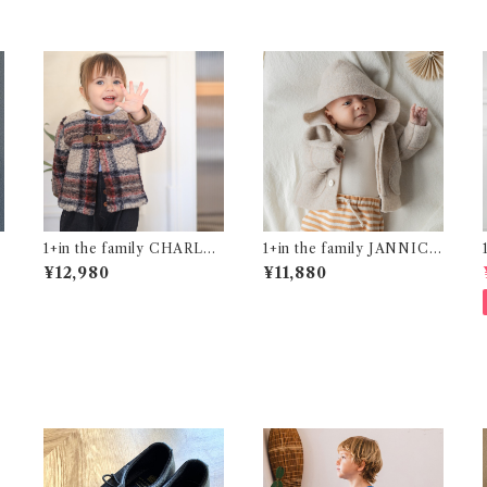
1+in the family CHARLO
1+in the family JANNICK
TTE ( 24,36m )
( 12,24m )
¥12,980
¥11,880