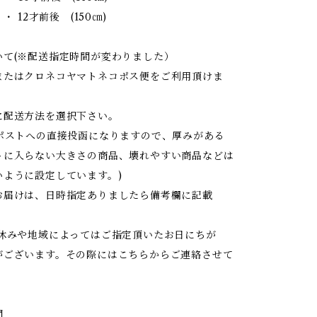
・ 12才前後 (150㎝)
いて(※配送指定時間が変わりました）
またはクロネコヤマトネコポス便をご利用頂けま
に配送方法を選択下さい。
はポストへの直接投函になりますので、厚みがある
トに入らない大きさの商品、壊れやすい商品などは
いように設定しています。)
お届けは、日時指定ありましたら備考欄に記載
お休みや地域によってはご指定頂いたお日にちが
がございます。その際にはこちらからご連絡させて
間