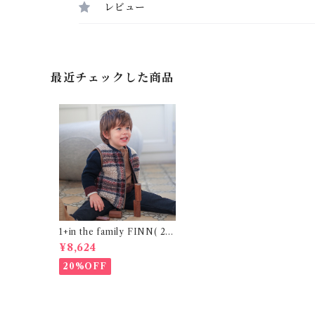
レビュー
最近チェックした商品
1+in the family FINN( 24-
48m )
¥8,624
20%OFF