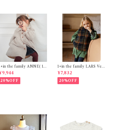
1+in the family ANNE( 12
1+in the family LARS Vest
-36m )
/ NAVY (24・36m )
¥9,944
¥7,832
20%OFF
20%OFF