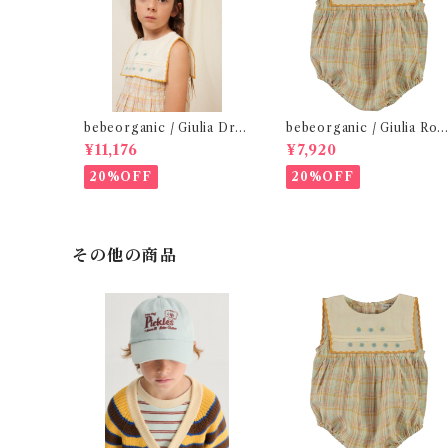
bebeorganic / Giulia Dres
bebeorganic / Giulia Ro
s Lagoon Check (2-6y)
per Lagoon Check( 6・1
¥11,176
¥7,920
ｍ)
20%OFF
20%OFF
その他の商品