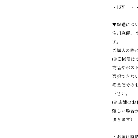
・12Y ・・
▼配送につ
佐川急便、
す。
ご購入の際
(※DM便
商品やポス
選択できな
宅急便での
下さい。
(※店舗の
難しい場合
頂きます）
・お届け時