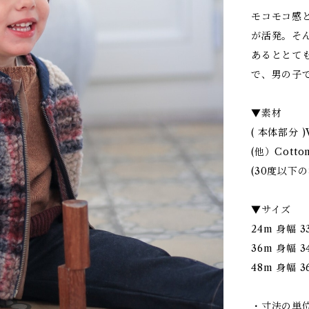
モコモコ感
が活発。そ
あるととて
で、男の子
▼素材
( 本体部分 
(他）Cott
(30度以下
▼サイズ
24m 身幅 33
36m 身幅 34
48m 身幅 36
・寸法の単位