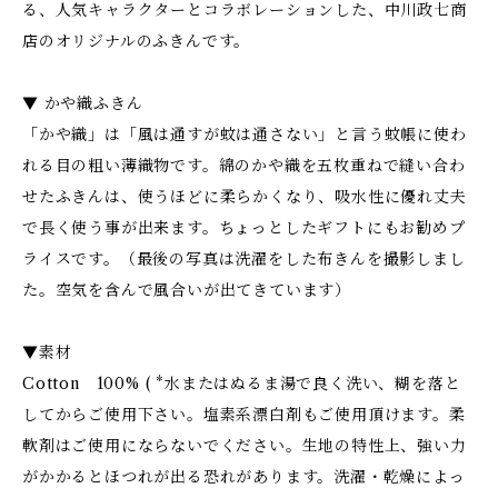
る、人気キャラクターとコラボレーションした、中川政七商
店のオリジナルのふきんです。
▼ かや織ふきん
「かや織」は「風は通すが蚊は通さない」と言う蚊帳に使わ
れる目の粗い薄織物です。綿のかや織を五枚重ねで縫い合わ
せたふきんは、使うほどに柔らかくなり、吸水性に優れ丈夫
で長く使う事が出来ます。ちょっとしたギフトにもお勧めプ
ライスです。（最後の写真は洗濯をした布きんを撮影しまし
た。空気を含んで風合いが出てきています）
▼素材
Cotton 100% ( *水またはぬるま湯で良く洗い、糊を落と
してからご使用下さい。塩素系漂白剤もご使用頂けます。柔
軟剤はご使用にならないでください。生地の特性上、強い力
がかかるとほつれが出る恐れがあります。洗濯・乾燥によっ