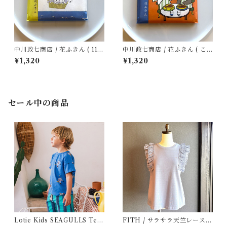
中川政七商店 / 花ふきん ( 11ぴ
中川政七商店 / 花ふきん ( こ
きのねこ )
ぐまちゃんえほん )
¥1,320
¥1,320
セール中の商品
Lotie Kids SEAGULLS Tee
FITH / サラサラ天竺レースT