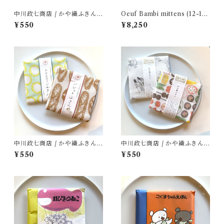
中川政七商店 / かや織ふきん (
Oeuf Bambi mittens (12-18
tupera tupera ABCパーティ
m)
¥550
¥8,250
ー)
中川政七商店 / かや織ふきん (
中川政七商店 / かや織ふきん (
イイダ傘店 その１ )
お弁当 / 鳥獣戯画 )
¥550
¥550