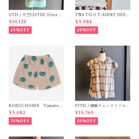
GTH / 天竺123TEE (Green)
TNS TILO T-SHIRT DEEP
/ Size 1
(ECRU )/ 16Y
¥10,120
¥5,984
20%OFF
20%OFF
BOBOCHOSES Tomatoes
FITH / 綿麻チェックフリルブ
All Over Woven Shorts
ラウス(Be) / Size 1・2
¥5,082
¥15,760
30%OFF
20%OFF