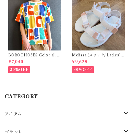
BOBOCHOSES Color all o
Melissa (メリッサ/ Ladies)
ver T-shirt / 8-12y
Papete +Rider / White
¥7,040
¥9,625
20%OFF
30%OFF
CATEGORY
アイテム
Baby
ブランド