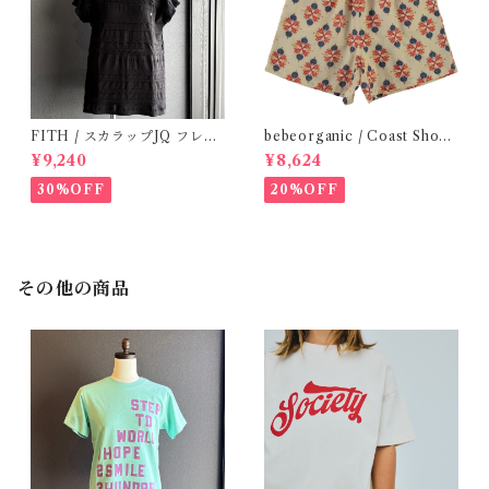
FITH / スカラップJQ フレン
bebeorganic / Coast Short
チスリーブTシャツ (Black) /
s Under The Sea ( 3・５Y)
¥9,240
¥8,624
Size 1・2
30%OFF
20%OFF
その他の商品