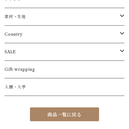
トップス
AS WE GROW
素材・生地
長袖
パンツ
ARCH&LINE
コットン 100%
Country
半袖
長ズボン
スカート
BABE & TESS
リネン( 麻 )
France / フランス
SALE
ノースリーブ
半ズボン
ワンピース
BOBOCHOSES
ウール
Italy / イタリア
男の子
Gift wrapping
カーディガン / 羽織もの
BONHEUR DU JOUR
アルパカ
NY / ニューヨーク
女の子
入園・入学
ニット
Belle chiara
リバティ(生地)
Denmark / デンマーク
レディース
商品一覧に戻る
アウター
Baby clic
Spain / スペイン
くつ・帽子・Bag