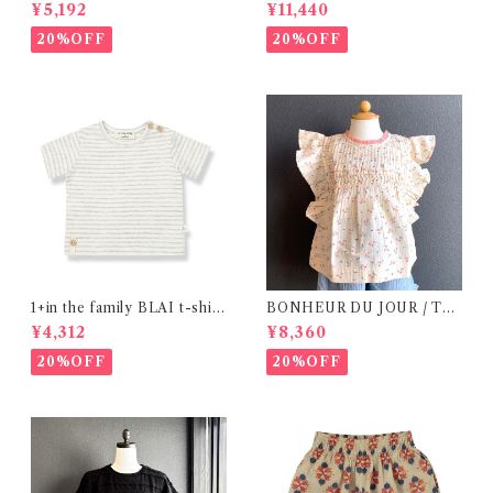
(12m- 8Y)
シャツ (BL) / 145・155
¥5,192
¥11,440
20%OFF
20%OFF
1+in the family BLAI t-shirt
BONHEUR DU JOUR / TO
(Grey)
SCANE BlOUSE (Rose 2~6
¥4,312
¥8,360
Y)
20%OFF
20%OFF