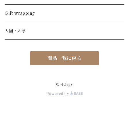
ノースリーブ
半ズボン
ワンピース
BOBOCHOSES
ウール
Italy / イタリア
男の子
Gift wrapping
カーディガン / 羽織もの
BONHEUR DU JOUR
アルパカ
NY / ニューヨーク
女の子
入園・入学
ニット
Belle chiara
リバティ(生地)
Denmark / デンマーク
レディース
商品一覧に戻る
アウター
Baby clic
Spain / スペイン
くつ・帽子・Bag
くつ / サンダル / ブーツ
Bisgaard
Holland / オランダ
© 4claps
Powered by
リュック / バッグ / ポーチ
CHRISTINArohde
Germany / ドイツ
アクセサリー
CORAL＆TUSK
BRAZIL / ブラジル