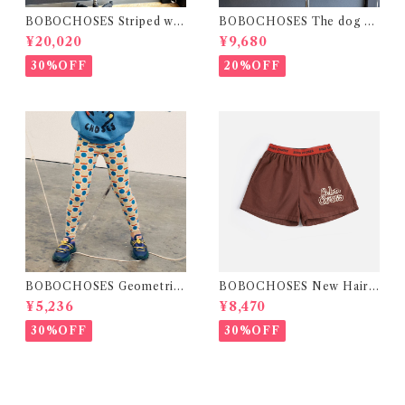
BOBOCHOSES Striped wid
BOBOCHOSES The dog da
e-leg denim pants / M
y of summer unisex T-shirt
¥20,020
¥9,680
/ S.M
30%OFF
20%OFF
BOBOCHOSES Geometric
BOBOCHOSES New Hairli
Scacs Leggings / 2-8Y
ne denim bermuda shorts /
¥5,236
¥8,470
2-6Y
30%OFF
30%OFF