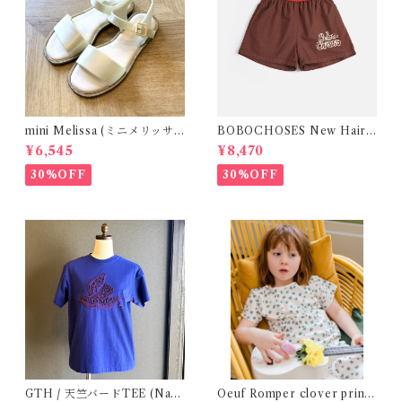
mini Melissa (ミニメリッサ)
BOBOCHOSES New Hairli
/ MAR SANDAL
ne denim bermuda shorts /
¥6,545
¥8,470
2-6Y
30%OFF
30%OFF
GTH / 天竺バードTEE (Navy
Oeuf Romper clover print