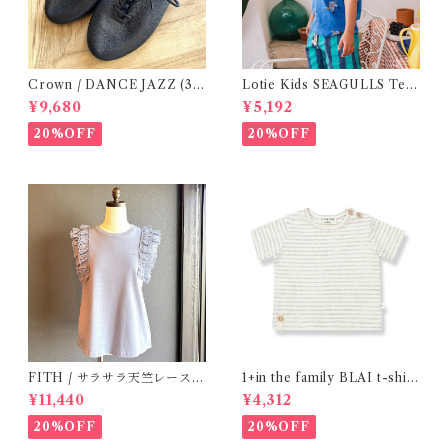
Crown / DANCE JAZZ (3:2
Lotie Kids SEAGULLS Tee
2cm / 6:24-24,5 ) Black
(12m- 8Y)
¥9,680
¥5,192
20%OFF
20%OFF
FITH / サラサラ天竺レースT
1+in the family BLAI t-shirt
シャツ (BL) / 145・155
(Grey)
¥11,440
¥4,312
20%OFF
20%OFF