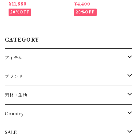
BL) / Size２
Kid Tee (2-5y)
¥11,880
¥4,400
20%OFF
20%OFF
CATEGORY
アイテム
Baby
ブランド
トップス
AS WE GROW
素材・生地
長袖
パンツ
ARCH&LINE
コットン 100%
Country
半袖
長ズボン
スカート
BABE & TESS
リネン( 麻 )
France / フランス
SALE