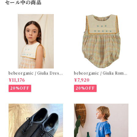
セール中の商品
bebeorganic / Giulia Dress
bebeorganic / Giulia Romp
Lagoon Check (2-6y)
er Lagoon Check( 6・12ｍ)
¥11,176
¥7,920
20%OFF
20%OFF