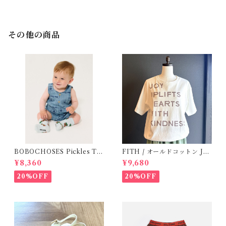
その他の商品
BOBOCHOSES Pickles Th
FITH / オールドコットン JO
e Dog all over denim plays
Y Tシャツ(White) / Size 2
¥8,360
¥9,680
uit /9-24m
20%OFF
20%OFF