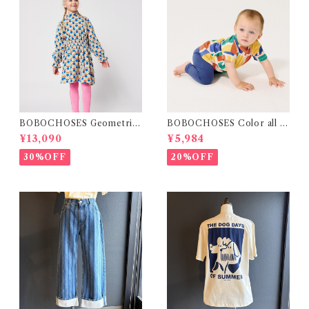
BOBOCHOSES Geometric
BOBOCHOSES Color all o
Scacs all over dress / 4-8Y
ver T-shirt / 12・24m
¥13,090
¥5,984
30%OFF
20%OFF