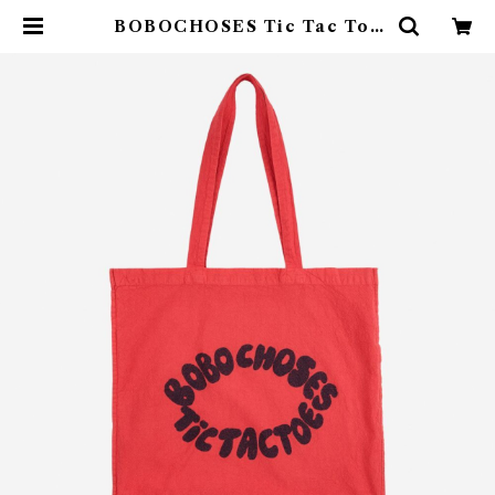
BOBOCHOSES Tic Tac Toe
ToteBag | 4claps