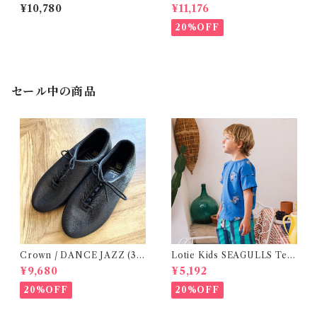
)/FINA( 12・24m )
Lagoon Check (2-6y)
¥10,780
¥11,176
20%OFF
セール中の商品
Crown / DANCE JAZZ (3:2
Lotie Kids SEAGULLS Tee
2cm / 6:24-24,5 ) Black
(12m- 8Y)
¥9,680
¥5,192
20%OFF
20%OFF