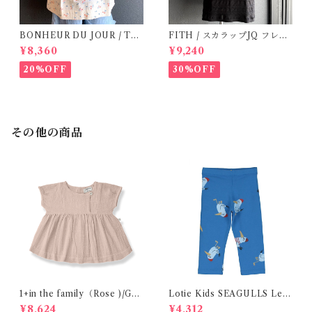
BONHEUR DU JOUR / TO
FITH / スカラップJQ フレン
SCANE BlOUSE (Rose 2~6
チスリーブTシャツ (Black) /
¥8,360
¥9,240
Y)
Size 1・2
20%OFF
30%OFF
その他の商品
1+in the family（Rose )/GU
Lotie Kids SEAGULLS Leg
ALTA( 24-48m )
gings ( 6m- 24m )
¥8,624
¥4,312