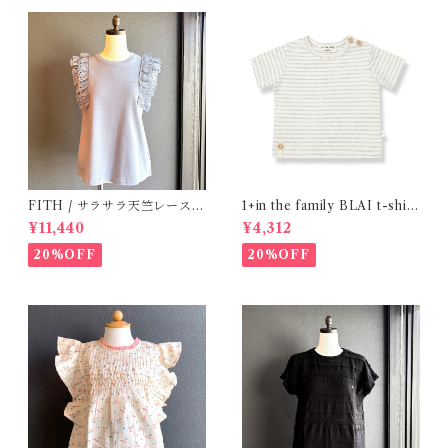
FITH / サラサラ天竺レースT
1+in the family BLAI t-shirt
シャツ (BL) / 145・155
(Grey)
¥11,440
¥4,312
20%OFF
20%OFF