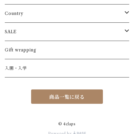
長袖
パンツ
ARCH&LINE
コットン 100%
Country
半袖
長ズボン
スカート
BABE & TESS
リネン( 麻 )
France / フランス
SALE
ノースリーブ
半ズボン
ワンピース
BOBOCHOSES
ウール
Italy / イタリア
男の子
Gift wrapping
カーディガン / 羽織もの
BONHEUR DU JOUR
アルパカ
NY / ニューヨーク
女の子
入園・入学
ニット
Belle chiara
リバティ(生地)
Denmark / デンマーク
レディース
商品一覧に戻る
アウター
Baby clic
Spain / スペイン
くつ・帽子・Bag
くつ / サンダル / ブーツ
Bisgaard
Holland / オランダ
© 4claps
Powered by