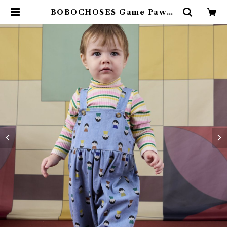
BOBOCHOSES Game Pawns
Overrall / ( 12,24m) | 4claps