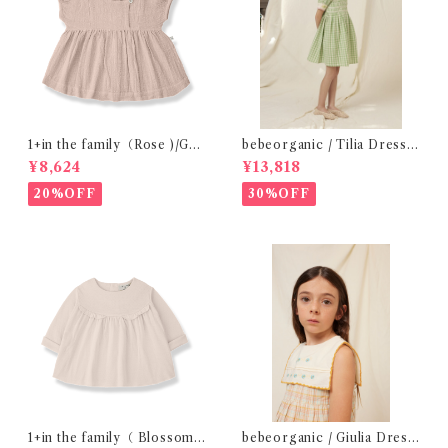
1+in the family（Rose )/GU
bebeorganic / Tilia Dress
ALTA( 24-48m )
Green Gingham (4-8y)
¥8,624
¥13,818
20%OFF
30%OFF
1+in the family（ Blossom
bebeorganic / Giulia Dress