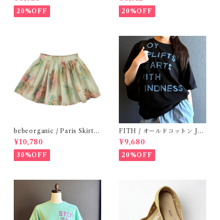
20%OFF
20%OFF
bebeorganic / Paris Skirt
FITH / オールドコットン JO
Nostalgic Florals (10・12y)
Y Tシャツ(Black) / Size 1・2
¥10,780
¥9,680
30%OFF
20%OFF