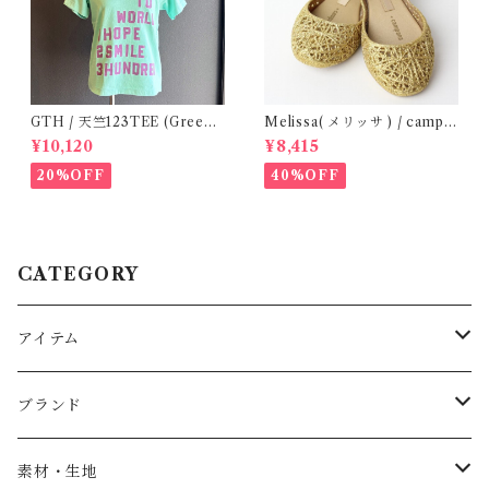
GTH / 天竺123TEE (Green)
Melissa( メリッサ ) / campa
/ Size 1
na ( Gold )36/38
¥10,120
¥8,415
20%OFF
40%OFF
CATEGORY
アイテム
Baby
ブランド
トップス
AS WE GROW
素材・生地