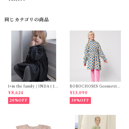
同じカテゴリの商品
1+in the family / INDA ( 12-
BOBOCHOSES Geometric
48m )
Scacs all over dress / 4-8Y
¥8,624
¥13,090
20%OFF
30%OFF