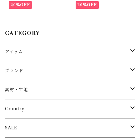
20%OFF
20%OFF
CATEGORY
アイテム
Baby
ブランド
トップス
AS WE GROW
素材・生地
長袖
パンツ
ARCH&LINE
コットン 100%
Country
半袖
長ズボン
スカート
BABE & TESS
リネン( 麻 )
France / フランス
SALE