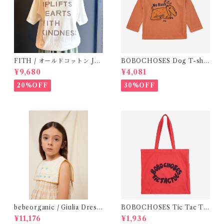
FITH / オールドコットン JO
BOBOCHOSES Dog T-shir
Y Tシャツ(White) / Size 2
ts ( 12-18m)
¥9,680
¥4,081
20%OFF
30%OFF
bebeorganic / Giulia Dress
BOBOCHOSES Tic Tac To
Lagoon Check (2-6y)
e ToteBag
¥11,176
¥1,936