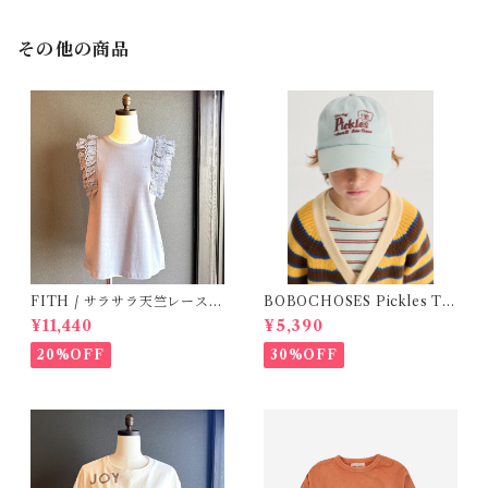
その他の商品
FITH / サラサラ天竺レースT
BOBOCHOSES Pickles Th
シャツ (BL) / 145・155
e dog denim cap / 52,54
¥11,440
¥5,390
20%OFF
30%OFF