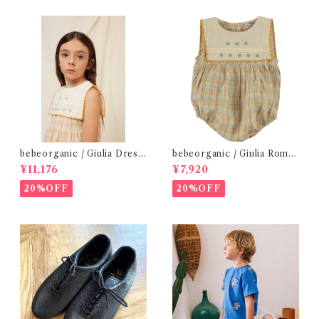
bebeorganic / Giulia Dress
bebeorganic / Giulia Romp
Lagoon Check (2-6y)
er Lagoon Check( 6・12ｍ)
¥11,176
¥7,920
20%OFF
20%OFF