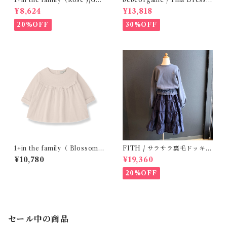
ALTA( 24-48m )
Green Gingham (4-8y)
¥8,624
¥13,818
20%OFF
30%OFF
1+in the family（ Blossom
FITH / サラサラ裏毛ドッキン
)/FINA( 12・24m )
グOP ( BL / 140 )
¥10,780
¥19,360
20%OFF
セール中の商品