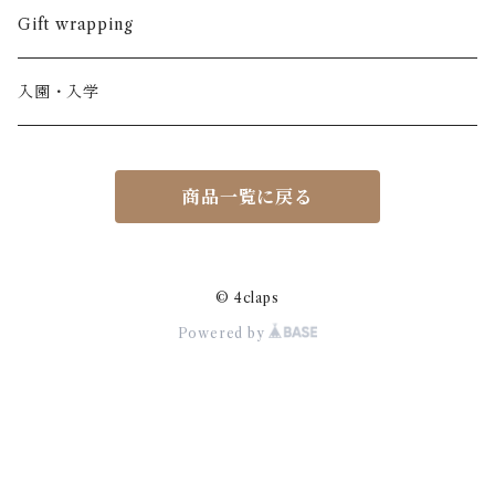
ノースリーブ
半ズボン
ワンピース
BOBOCHOSES
ウール
Italy / イタリア
男の子
Gift wrapping
カーディガン / 羽織もの
BONHEUR DU JOUR
アルパカ
NY / ニューヨーク
女の子
入園・入学
ニット
Belle chiara
リバティ(生地)
Denmark / デンマーク
レディース
商品一覧に戻る
アウター
Baby clic
Spain / スペイン
くつ・帽子・Bag
くつ / サンダル / ブーツ
Bisgaard
Holland / オランダ
© 4claps
Powered by
リュック / バッグ / ポーチ
CHRISTINArohde
Germany / ドイツ
アクセサリー
CORAL＆TUSK
BRAZIL / ブラジル
おもちゃ
emile et ida
ICELAND/ アイスランド