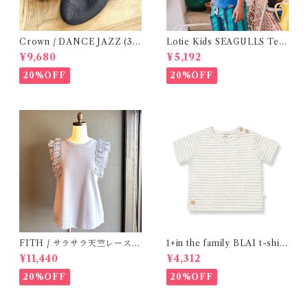
Crown / DANCE JAZZ (3:2
Lotie Kids SEAGULLS Tee
2cm / 6:24-24,5 ) Black
(12m- 8Y)
¥9,680
¥5,192
20%OFF
20%OFF
FITH / サラサラ天竺レースT
1+in the family BLAI t-shirt
シャツ (BL) / 145・155
(Grey)
¥11,440
¥4,312
20%OFF
20%OFF