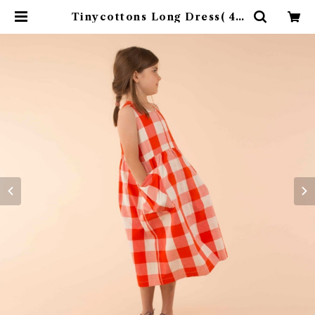
Tinycottons Long Dress( 4Y
) | 4claps