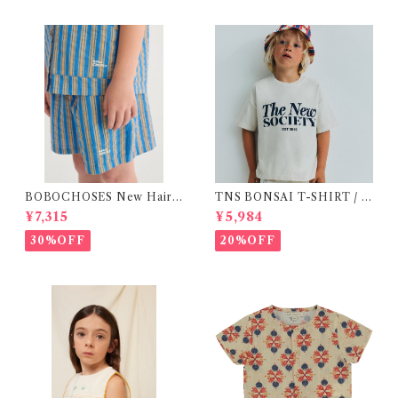
BOBOCHOSES New Hairli
TNS BONSAI T-SHIRT / 1
ne denim bermuda shorts /
6Y
¥7,315
¥5,984
2-4Y
30%OFF
20%OFF