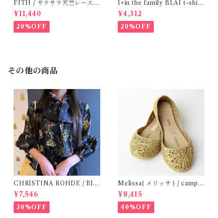
FITH / サラサラ天竺レースT
1+in the family BLAI t-shirt
シャツ (BL) / 145・155
(Grey)
¥11,440
¥4,312
20%OFF
20%OFF
その他の商品
CHRISTINA ROHDE / Blo
Melissa( メリッサ ) / campa
use ( 12-14Y)
na ( Gold )36/38
¥7,546
¥8,415
30%OFF
40%OFF