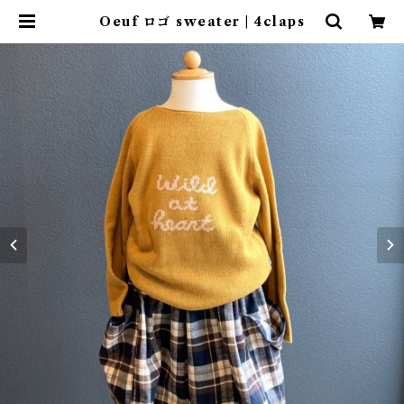
Oeuf ロゴ sweater | 4claps