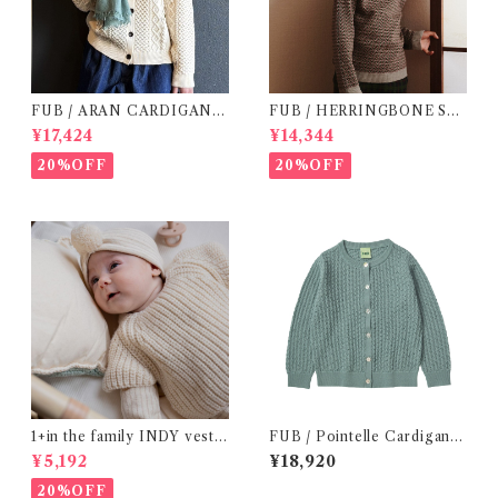
FUB / ARAN CARDIGAN (
FUB / HERRINGBONE SW
140 / 150 )
EATER( 150 )
¥17,424
¥14,344
20%OFF
20%OFF
1+in the family INDY vest /
FUB / Pointelle Cardigan /
ecru (12・24 m )
Misty green ( 140,150 )
¥5,192
¥18,920
20%OFF