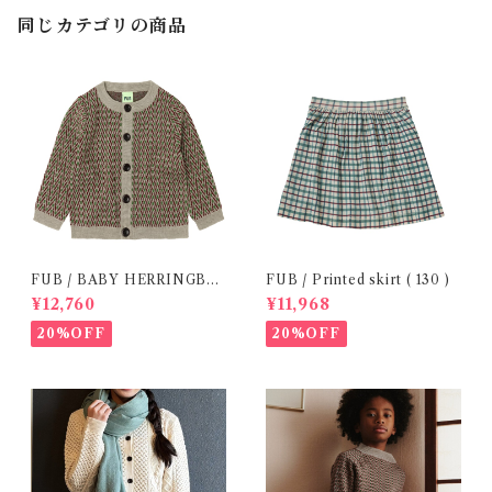
同じカテゴリの商品
FUB / BABY HERRINGBO
FUB / Printed skirt ( 130 )
NE CARDIGAN (86 / 92 )
¥12,760
¥11,968
20%OFF
20%OFF