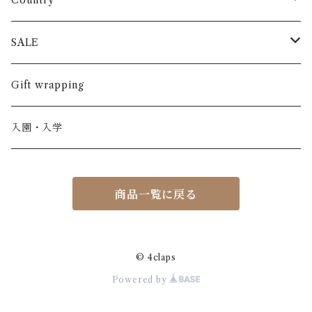
Country
半袖
長ズボン
スカート
BABE & TESS
リネン( 麻 )
France / フランス
SALE
ノースリーブ
半ズボン
ワンピース
BOBOCHOSES
ウール
Italy / イタリア
男の子
Gift wrapping
カーディガン / 羽織もの
BONHEUR DU JOUR
アルパカ
NY / ニューヨーク
女の子
入園・入学
ニット
Belle chiara
リバティ(生地)
Denmark / デンマーク
レディース
商品一覧に戻る
アウター
Baby clic
Spain / スペイン
くつ・帽子・Bag
くつ / サンダル / ブーツ
Bisgaard
Holland / オランダ
© 4claps
Powered by
リュック / バッグ / ポーチ
CHRISTINArohde
Germany / ドイツ