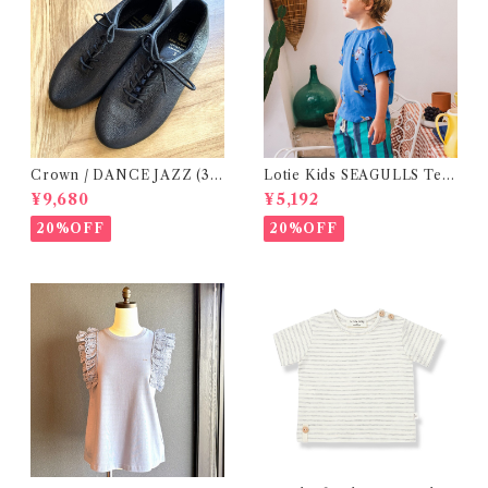
Crown / DANCE JAZZ (3:2
Lotie Kids SEAGULLS Tee
2cm / 6:24-24,5 ) Black
(12m- 8Y)
¥9,680
¥5,192
20%OFF
20%OFF