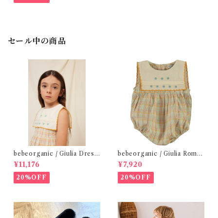
セール中の商品
bebeorganic / Giulia Dress
bebeorganic / Giulia Romp
Lagoon Check (2-6y)
er Lagoon Check( 6・12ｍ)
¥11,176
¥7,920
20%OFF
20%OFF