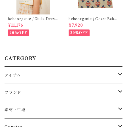
bebeorganic / Giulia Dress
bebeorganic / Coast Baby
Lagoon Check (2-6y)
Shirt Under The Sea ( 24m)
¥11,176
¥7,920
20%OFF
20%OFF
CATEGORY
アイテム
Baby
ブランド
トップス
AS WE GROW
素材・生地
長袖
パンツ
ARCH&LINE
コットン 100%