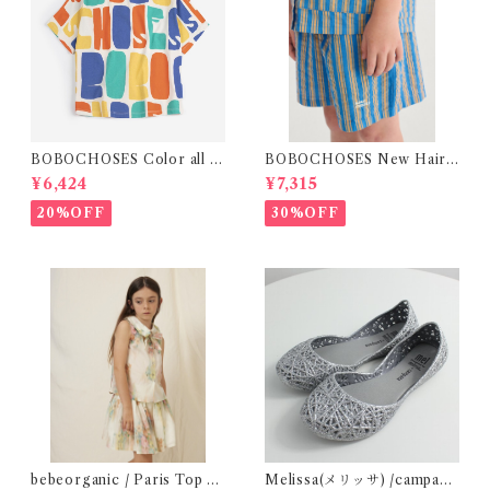
BOBOCHOSES Color all o
BOBOCHOSES New Hairli
ver T-shirt / 2-6y
ne denim bermuda shorts /
¥6,424
¥7,315
2-4Y
20%OFF
30%OFF
bebeorganic / Paris Top N
Melissa(メリッサ) /campana