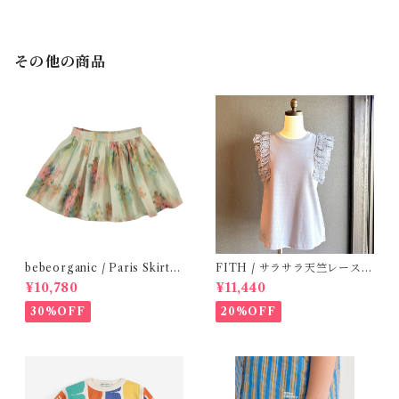
その他の商品
bebeorganic / Paris Skirt
FITH / サラサラ天竺レースT
Nostalgic Florals (10・12y)
シャツ (BL) / 145・155
¥10,780
¥11,440
30%OFF
20%OFF