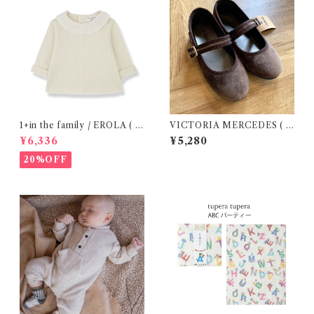
1+in the family / EROLA ( 2
VICTORIA MERCEDES ( 2
4m )
9-34 / Testa )
¥6,336
¥5,280
20%OFF