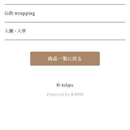
ノースリーブ
半ズボン
ワンピース
BOBOCHOSES
ウール
Italy / イタリア
男の子
Gift wrapping
カーディガン / 羽織もの
BONHEUR DU JOUR
アルパカ
NY / ニューヨーク
女の子
入園・入学
ニット
Belle chiara
リバティ(生地)
Denmark / デンマーク
レディース
商品一覧に戻る
アウター
Baby clic
Spain / スペイン
くつ・帽子・Bag
くつ / サンダル / ブーツ
Bisgaard
Holland / オランダ
© 4claps
Powered by
リュック / バッグ / ポーチ
CHRISTINArohde
Germany / ドイツ
アクセサリー
CORAL＆TUSK
BRAZIL / ブラジル