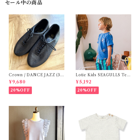
セール中の商品
Crown / DANCE JAZZ (3:2
Lotie Kids SEAGULLS Tee
2cm / 6:24-24,5 ) Black
(12m- 8Y)
¥9,680
¥5,192
20%OFF
20%OFF