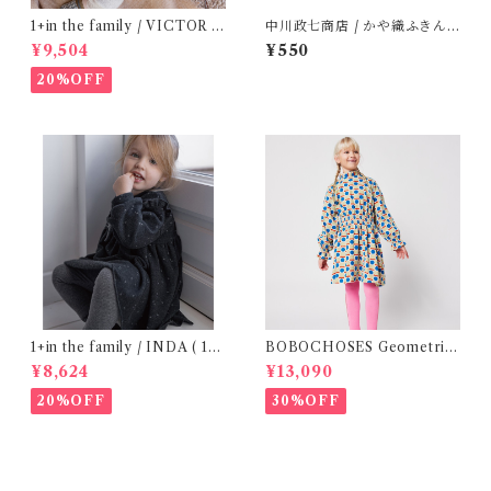
1+in the family / VICTOR (
中川政七商店 / かや織ふきん (
12m )
tupera tupera ABCパーティ
¥9,504
¥550
ー)
20%OFF
1+in the family / INDA ( 12-
BOBOCHOSES Geometric
48m )
Scacs all over dress / 4-8Y
¥8,624
¥13,090
20%OFF
30%OFF