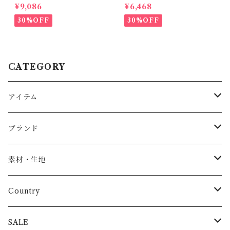
ostalgic Florals (10・12y)
(Silver)28-32
¥9,086
¥6,468
30%OFF
30%OFF
CATEGORY
アイテム
Baby
ブランド
トップス
AS WE GROW
素材・生地
長袖
パンツ
ARCH&LINE
コットン 100%
Country
半袖
長ズボン
スカート
BABE & TESS
リネン( 麻 )
France / フランス
SALE