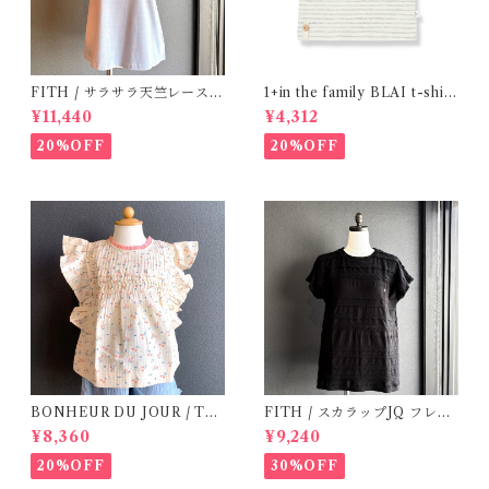
FITH / サラサラ天竺レースT
1+in the family BLAI t-shirt
シャツ (BL) / 145・155
(Grey)
¥11,440
¥4,312
20%OFF
20%OFF
BONHEUR DU JOUR / TO
FITH / スカラップJQ フレン
SCANE BlOUSE (Rose 2~6
チスリーブTシャツ (Black) /
¥8,360
¥9,240
Y)
Size 1・2
20%OFF
30%OFF