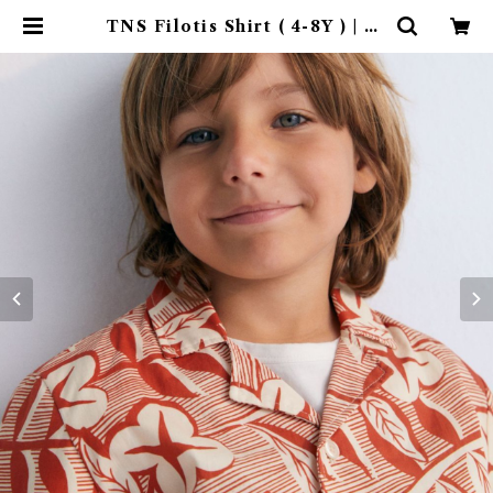
TNS Filotis Shirt ( 4-8Y ) | 4c
laps