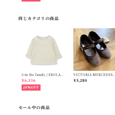
同じカテゴリの商品
1+in the family / EROLA (
VICTORIA MERCEDES 
24m )
29-34 / Testa )
¥6,336
¥5,280
20%OFF
セール中の商品