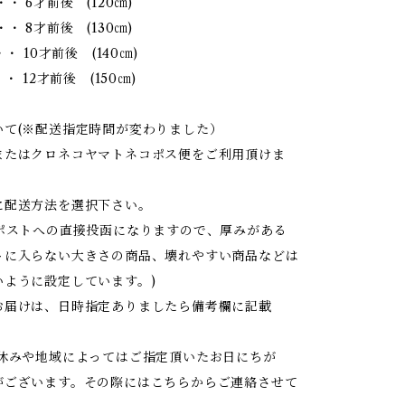
・ 6才前後 (120㎝)
・ 8才前後 (130㎝)
・ 10才前後 (140㎝)
・ 12才前後 (150㎝)
いて(※配送指定時間が変わりました）
またはクロネコヤマトネコポス便をご利用頂けま
に配送方法を選択下さい。
はポストへの直接投函になりますので、厚みがある
トに入らない大きさの商品、壊れやすい商品などは
いように設定しています。)
お届けは、日時指定ありましたら備考欄に記載
お休みや地域によってはご指定頂いたお日にちが
がございます。その際にはこちらからご連絡させて