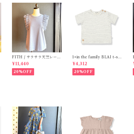
e
FITH / サラサラ天竺レース
1+in the family BLAI t-shi
Tシャツ (BL) / 145・155
rt (Grey)
¥11,440
¥4,312
20%OFF
20%OFF