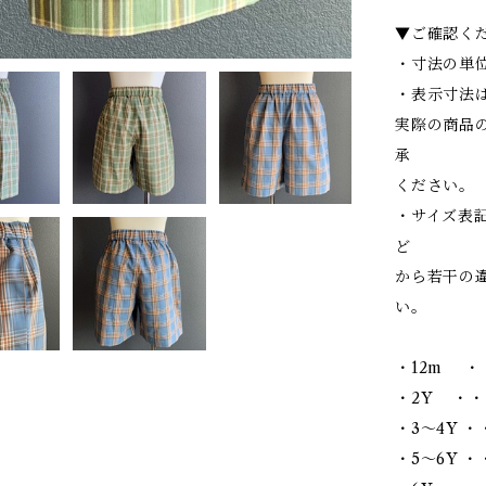
▼ご確認く
・寸法の単位
・表示寸法
実際の商品
承
ください。
・サイズ表
ど
から若干の
い。
・12m ・
・2Y ・・
・3～4Y ・
・5～6Y ・・