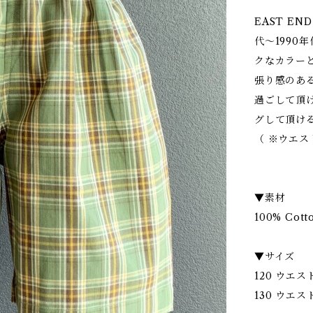
EAST EN
代〜1990
クなカラー
張り感のある
過ごして頂
グして頂け
（ ※ウエ
▼素材
100% Cott
▼サイズ
120 ウエスト 
130 ウエスト 