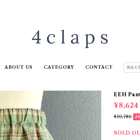
ABOUT US
CATEGORY
CONTACT
EEH Pant
¥8,624
¥10,780
2
SOLD O