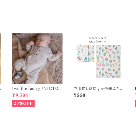
(
1+in the family / VICTOR
中川政七商店 / かや織ふきん
( 12m )
( tupera tupera ABCパー
¥9,504
¥550
ティー)
20%OFF