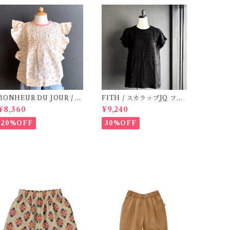
BONHEUR DU JOUR / T
FITH / スカラップJQ フレ
OSCANE BlOUSE (Rose
ンチスリーブTシャツ (Blac
¥8,360
¥9,240
2~6Y)
k) / Size 1・2
20%OFF
30%OFF