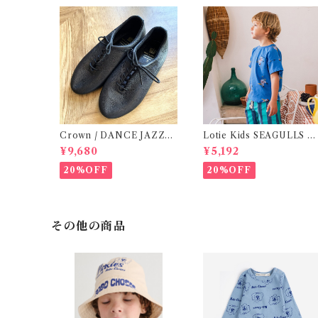
Crown / DANCE JAZZ
Lotie Kids SEAGULLS T
(3:22cm / 6:24-24,5 ) Bla
e (12m- 8Y)
¥9,680
¥5,192
ck
20%OFF
20%OFF
その他の商品