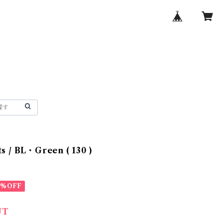
s / BL・Green ( 130 )
0%OFF
UT