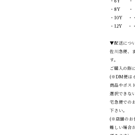
・6Y ・・
・8Y ・・
・10Y ・・
・12Y ・・
▼配送につ
佐川急便、
す。
ご購入の際
(※DM便
商品やポス
選択できな
宅急便での
下さい。
(※店舗の
難しい場合