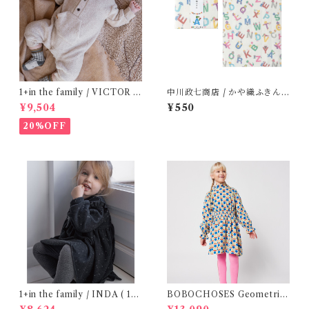
1+in the family / VICTOR (
中川政七商店 / かや織ふきん (
12m )
tupera tupera ABCパーティ
¥9,504
¥550
ー)
20%OFF
1+in the family / INDA ( 12-
BOBOCHOSES Geometric
48m )
Scacs all over dress / 4-8Y