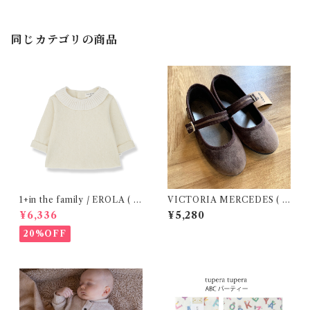
同じカテゴリの商品
1+in the family / EROLA ( 2
VICTORIA MERCEDES ( 2
4m )
9-34 / Testa )
¥6,336
¥5,280
20%OFF