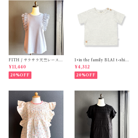
FITH / サラサラ天竺レースT
1+in the family BLAI t-shirt
シャツ (BL) / 145・155
(Grey)
¥11,440
¥4,312
20%OFF
20%OFF