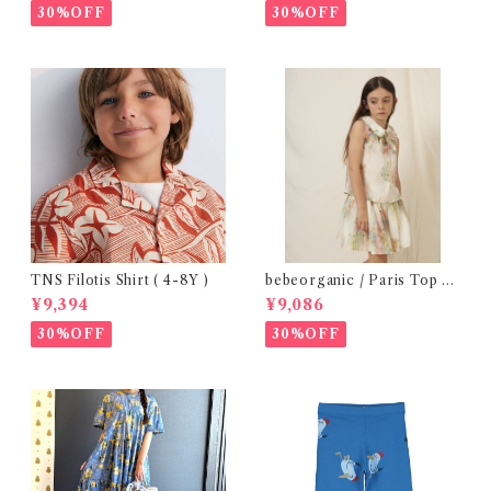
30%OFF
30%OFF
TNS Filotis Shirt ( 4-8Y )
bebeorganic / Paris Top N
ostalgic Florals (10・12y)
¥9,394
¥9,086
30%OFF
30%OFF