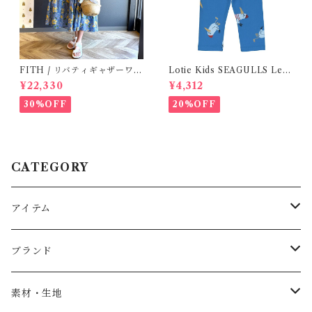
FITH / リバティギャザーワン
Lotie Kids SEAGULLS Leg
ピース / Size 2
gings ( 6m- 24m )
¥22,330
¥4,312
30%OFF
20%OFF
CATEGORY
アイテム
Baby
ブランド
トップス
AS WE GROW
素材・生地