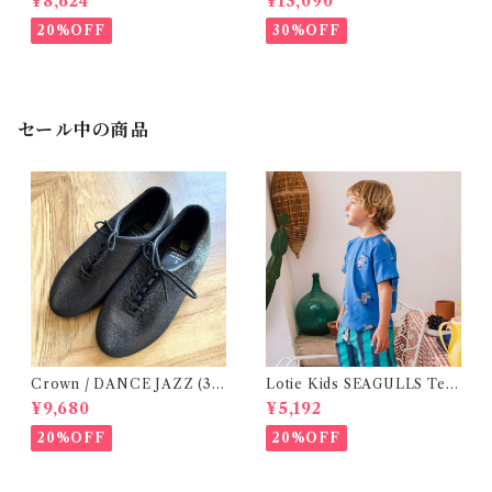
¥8,624
¥13,090
20%OFF
30%OFF
セール中の商品
Crown / DANCE JAZZ (3:2
Lotie Kids SEAGULLS Tee
2cm / 6:24-24,5 ) Black
(12m- 8Y)
¥9,680
¥5,192
20%OFF
20%OFF