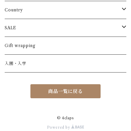
長袖
パンツ
ARCH&LINE
コットン 100%
Country
半袖
長ズボン
スカート
BABE & TESS
リネン( 麻 )
France / フランス
SALE
ノースリーブ
半ズボン
ワンピース
BOBOCHOSES
ウール
Italy / イタリア
男の子
Gift wrapping
カーディガン / 羽織もの
BONHEUR DU JOUR
アルパカ
NY / ニューヨーク
女の子
入園・入学
ニット
Belle chiara
リバティ(生地)
Denmark / デンマーク
レディース
商品一覧に戻る
アウター
Baby clic
Spain / スペイン
くつ・帽子・Bag
くつ / サンダル / ブーツ
Bisgaard
Holland / オランダ
© 4claps
Powered by