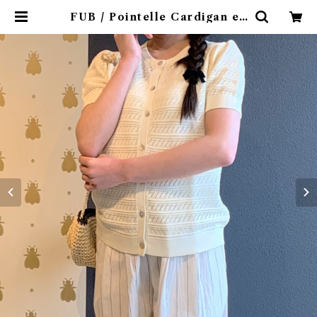
FUB / Pointelle Cardigan ec
ru ( 140,150 ) | 4claps