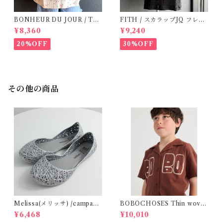
BONHEUR DU JOUR / TO
FITH / スカラップJQ フレン
SCANE BlOUSE (Rose 2~6
チスリーブTシャツ (Black) /
¥8,360
¥9,240
Y)
Size 1・2
20%OFF
30%OFF
その他の商品
Melissa(メリッサ) /campana
BOBOCHOSES Thin wove
(Silver)28-32
n shirt / 2-6Y
¥6,468
¥10,010